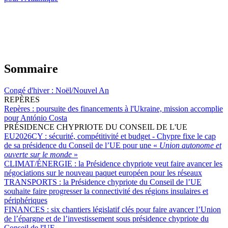
Sommaire
Congé d'hiver :
Noël/Nouvel An
REPÈRES
Repères :
poursuite des financements à l'Ukraine, mission accomplie
pour António Costa
PRÉSIDENCE CHYPRIOTE DU CONSEIL DE L'UE
EU2026CY :
sécurité, compétitivité et budget - Chypre fixe le cap
de sa présidence du Conseil de l’UE pour une «
Union autonome et
ouverte sur le monde
»
CLIMAT/ÉNERGIE :
la Présidence chypriote veut faire avancer les
négociations sur le nouveau paquet européen pour les réseaux
TRANSPORTS :
la Présidence chypriote du Conseil de l’UE
souhaite faire progresser la connectivité des régions insulaires et
périphériques
FINANCES :
six chantiers législatif clés pour faire avancer l’Union
de l’épargne et de l’investissement sous présidence chypriote du
Conseil de l'UE