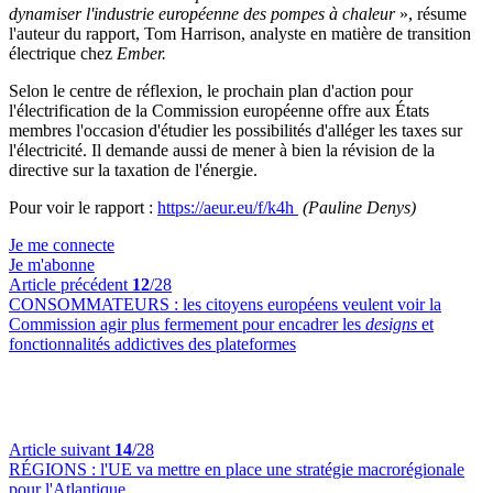
dynamiser l'industrie européenne des pompes à chaleur
», résume
l'auteur du rapport, Tom Harrison, analyste en matière de transition
électrique chez
Ember.
Selon le centre de réflexion, le prochain plan d'action pour
l'électrification de la Commission européenne offre aux États
membres l'occasion d'étudier les possibilités d'alléger les taxes sur
l'électricité. Il demande aussi de mener à bien la révision de la
directive sur la taxation de l'énergie.
Pour voir le rapport :
https://aeur.eu/f/k4h
(Pauline Denys)
Je me connecte
Je m'abonne
Article précédent
12
/28
CONSOMMATEURS :
les citoyens européens veulent voir la
Commission agir plus fermement pour encadrer les
designs
et
fonctionnalités addictives des plateformes
Article suivant
14
/28
RÉGIONS :
l'UE va mettre en place une stratégie macrorégionale
pour l'Atlantique