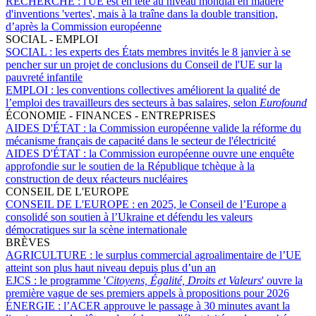
RECHERCHE :
l'UE est en tête au niveau mondial en matière
d'inventions 'vertes', mais à la traîne dans la double transition,
d’après la Commission européenne
SOCIAL - EMPLOI
SOCIAL :
les experts des États membres invités le 8 janvier à se
pencher sur un projet de conclusions du Conseil de l'UE sur la
pauvreté infantile
EMPLOI :
les conventions collectives améliorent la qualité de
l’emploi des travailleurs des secteurs à bas salaires, selon
Eurofound
ÉCONOMIE - FINANCES - ENTREPRISES
AIDES D'ÉTAT :
la Commission européenne valide la réforme du
mécanisme français de capacité dans le secteur de l'électricité
AIDES D'ÉTAT :
la Commission européenne ouvre une enquête
approfondie sur le soutien de la République tchèque à la
construction de deux réacteurs nucléaires
CONSEIL DE L'EUROPE
CONSEIL DE L'EUROPE :
en 2025, le Conseil de l’Europe a
consolidé son soutien à l’Ukraine et défendu les valeurs
démocratiques sur la scène internationale
BRÈVES
AGRICULTURE :
le surplus commercial agroalimentaire de l’UE
atteint son plus haut niveau depuis plus d’un an
EJCS :
le programme '
Citoyens, Égalité, Droits et Valeurs
' ouvre la
première vague de ses premiers appels à propositions pour 2026
ÉNERGIE :
l’ACER approuve le passage à 30 minutes avant la