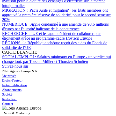
livraison pour la clôture des échanges d'électricité sur le marché
intrajournalier
MIGRATION :
'Pacte Asile et migration' - les États membres ont
approuvé la première 'réserve de solidarité' pour le second semestre
2026
NUMÉRIQUE :
Apple
condamné à une amende de 98,6 millions
d'euros par l'autorité italienne de la concurrence
RECHERCHE :
l'UE et le Japon décident de collaborer plus
étroitement grâce au programme-cadre
Horizon Europe
RÉGIONS :
la République tchèque reçoit des aides du Fonds de
solidarité de l’UE
CARTE BLANCHE
SOCIAL/EMPLOI :
Salaires minimaux en Europe - un verdict qui
change tout, par Torsten Müller et Thorsten Schulten
Suivez-nous sur
2026 Agence Europe S.A.
Vie privée
Droits d'auteur
Notre publication
Abonnements
Société
Rédaction
Contact
Sales & Marketing