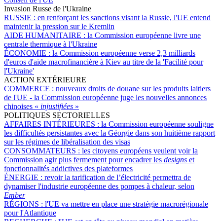
Invasion Russe de l'Ukraine
RUSSIE :
en renforçant les sanctions visant la Russie, l'UE entend
maintenir la pression sur le Kremlin
AIDE HUMANITAIRE :
la Commission européenne livre une
centrale thermique à l'Ukraine
ÉCONOMIE :
la Commission européenne verse 2,3 milliards
d'euros d'aide macrofinancière à Kiev au titre de la 'Facilité pour
l'Ukraine'
ACTION EXTÉRIEURE
COMMERCE :
nouveaux droits de douane sur les produits laitiers
de l'UE - la Commission européenne juge les nouvelles annonces
chinoises «
injustifiées
»
POLITIQUES SECTORIELLES
AFFAIRES INTÉRIEURES :
la Commission européenne souligne
les difficultés persistantes avec la Géorgie dans son huitième rapport
sur les régimes de libéralisation des visas
CONSOMMATEURS :
les citoyens européens veulent voir la
Commission agir plus fermement pour encadrer les
designs
et
fonctionnalités addictives des plateformes
ÉNERGIE :
revoir la tarification de l’électricité permettra de
dynamiser l'industrie européenne des pompes à chaleur, selon
Ember
RÉGIONS :
l'UE va mettre en place une stratégie macrorégionale
pour l'Atlantique