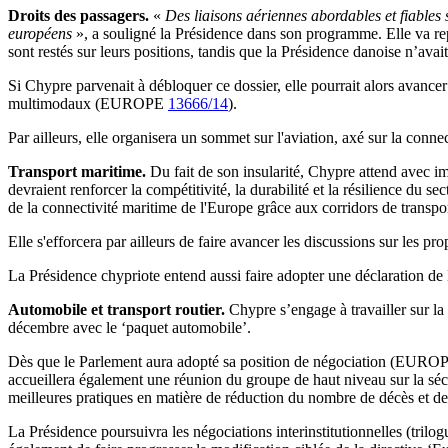
Droits des passagers.
«
Des liaisons aériennes abordables et fiables s
européens
», a souligné la Présidence dans son programme. Elle va re
sont restés sur leurs positions, tandis que la Présidence danoise n’a
Si Chypre parvenait à débloquer ce dossier, elle pourrait alors avancer s
multimodaux (EUROPE
13666/14
).
Par ailleurs, elle organisera un sommet sur l'aviation, axé sur la connect
Transport maritime.
Du fait de son insularité, Chypre attend avec 
devraient renforcer la compétitivité, la durabilité et la résilience du 
de la connectivité maritime de l'Europe grâce aux corridors de transpo
Elle s'efforcera par ailleurs de faire avancer les discussions sur les 
La Présidence chypriote entend aussi faire adopter une déclaration de 
Automobile et transport routier.
Chypre s’engage à travailler sur la 
décembre avec le ‘paquet automobile’.
Dès que le Parlement aura adopté sa position de négociation (EUR
accueillera également une réunion du groupe de haut niveau sur la sécur
meilleures pratiques en matière de réduction du nombre de décès et de 
La Présidence poursuivra les négociations interinstitutionnelles (tri