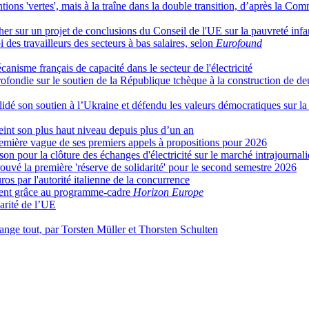
tions 'vertes', mais à la traîne dans la double transition, d’après la C
her sur un projet de conclusions du Conseil de l'UE sur la pauvreté infa
 des travailleurs des secteurs à bas salaires, selon
Eurofound
isme français de capacité dans le secteur de l'électricité
ondie sur le soutien de la République tchèque à la construction de deu
idé son soutien à l’Ukraine et défendu les valeurs démocratiques sur la 
eint son plus haut niveau depuis plus d’un an
remière vague de ses premiers appels à propositions pour 2026
n pour la clôture des échanges d'électricité sur le marché intrajournali
rouvé la première 'réserve de solidarité' pour le second semestre 2026
s par l'autorité italienne de la concurrence
ement grâce au programme-cadre
Horizon Europe
arité de l’UE
ange tout, par Torsten Müller et Thorsten Schulten