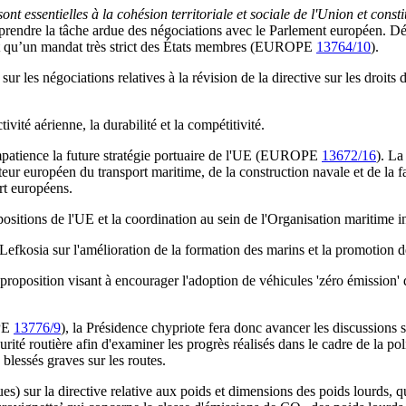
ont essentielles à la cohésion territoriale et sociale de l'Union et cons
prendre la tâche ardue des négociations avec le Parlement européen. Déb
vait qu’un mandat très strict des États membres (EUROPE
13764/10
).
ur les négociations relatives à la révision de la directive sur les droits
ivité aérienne, la durabilité et la compétitivité.
impatience la future stratégie portuaire de l'UE (EUROPE
13672/16
). La
secteur européen du transport maritime, de la construction navale et de la
rt européens.
propositions de l'UE et la coordination au sein de l'Organisation mariti
Lefkosia sur l'amélioration de la formation des marins et la promotion d
proposition visant à encourager l'adoption de véhicules 'zéro émission' d
OPE
13776/9
), la Présidence chypriote fera donc avancer les discussion
ité routière afin d'examiner les progrès réalisés dans le cadre de la pol
blessés graves sur les routes.
logues) sur la directive relative aux poids et dimensions des poids lou