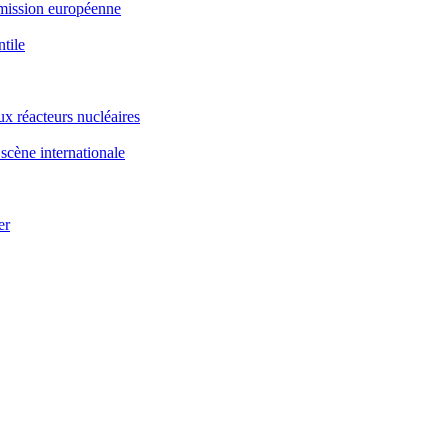
ommission européenne
ntile
x réacteurs nucléaires
scène internationale
er