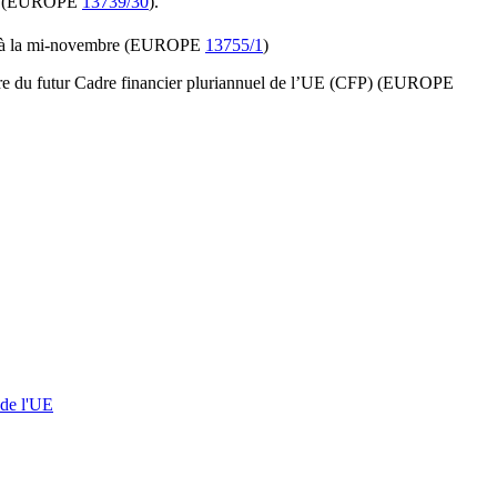
ds (EUROPE
13739/30
).
sion à la mi-novembre (EUROPE
13755/1
)
cadre du futur Cadre financier pluriannuel de l’UE (CFP) (EUROPE
 de l'UE