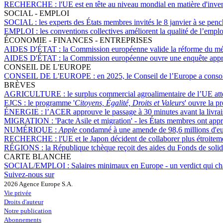
RECHERCHE :
l'UE est en tête au niveau mondial en matière d'inven
SOCIAL - EMPLOI
SOCIAL :
les experts des États membres invités le 8 janvier à se penc
EMPLOI :
les conventions collectives améliorent la qualité de l’emploi
ÉCONOMIE - FINANCES - ENTREPRISES
AIDES D'ÉTAT :
la Commission européenne valide la réforme du mécan
AIDES D'ÉTAT :
la Commission européenne ouvre une enquête approf
CONSEIL DE L'EUROPE
CONSEIL DE L'EUROPE :
en 2025, le Conseil de l’Europe a consol
BRÈVES
AGRICULTURE :
le surplus commercial agroalimentaire de l’UE att
EJCS :
le programme '
Citoyens, Égalité, Droits et Valeurs
' ouvre la p
ÉNERGIE :
l’ACER approuve le passage à 30 minutes avant la livraiso
MIGRATION :
'Pacte Asile et migration' - les États membres ont app
NUMÉRIQUE :
Apple
condamné à une amende de 98,6 millions d'euro
RECHERCHE :
l'UE et le Japon décident de collaborer plus étroit
RÉGIONS :
la République tchèque reçoit des aides du Fonds de solid
CARTE BLANCHE
SOCIAL/EMPLOI :
Salaires minimaux en Europe - un verdict qui ch
Suivez-nous sur
2026 Agence Europe S.A.
Vie privée
Droits d'auteur
Notre publication
Abonnements