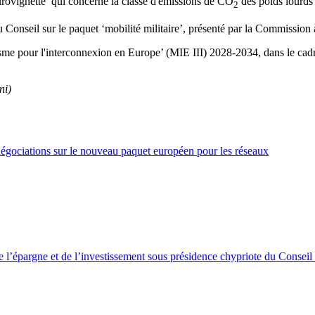
Eurovignette’ qui concerne la classe d'émissions de CO
des poids lour
2
au Conseil sur le paquet ‘mobilité militaire’, présenté par la Commis
canisme pour l'interconnexion en Europe’ (MIE III) 2028-2034, dans le 
ni)
 négociations sur le nouveau paquet européen pour les réseaux
 de l’épargne et de l’investissement sous présidence chypriote du Conseil