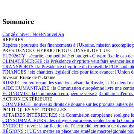
Sommaire
Congé d'hiver :
Noël/Nouvel An
REPÈRES
Repères :
poursuite des financements à l'Ukraine, mission accomplie
PRÉSIDENCE CHYPRIOTE DU CONSEIL DE L'UE
EU2026CY :
sécurité, compétitivité et budget - Chypre fixe le cap 
CLIMAT/ÉNERGIE :
la Présidence chypriote veut faire avancer les
TRANSPORTS :
la Présidence chypriote du Conseil de l’UE souhaite 
FINANCES :
six chantiers législatif clés pour faire avancer l’Union
Invasion Russe de l'Ukraine
RUSSIE :
en renforçant les sanctions visant la Russie, l'UE entend ma
AIDE HUMANITAIRE :
la Commission européenne livre une centra
ÉCONOMIE :
la Commission européenne verse 2,3 milliards d'euros d'
ACTION EXTÉRIEURE
COMMERCE :
nouveaux droits de douane sur les produits laitiers 
POLITIQUES SECTORIELLES
AFFAIRES INTÉRIEURES :
la Commission européenne souligne les d
CONSOMMATEURS :
les citoyens européens veulent voir la Comm
ÉNERGIE :
revoir la tarification de l’électricité permettra de dynam
RÉGIONS :
l'UE va mettre en place une stratégie macrorégionale pou