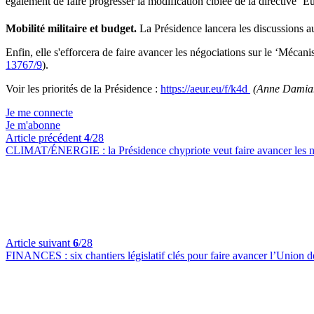
également de faire progresser la modification ciblée de la directive ‘
Mobilité militaire et budget.
La Présidence lancera les discussions 
Enfin, elle s'efforcera de faire avancer les négociations sur le ‘Mé
13767/9
).
Voir les priorités de la Présidence :
https://aeur.eu/f/k4d
(Anne Damia
Je me connecte
Je m'abonne
Article précédent
4
/28
CLIMAT/ÉNERGIE :
la Présidence chypriote veut faire avancer les
Article suivant
6
/28
FINANCES :
six chantiers législatif clés pour faire avancer l’Union