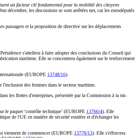
tituent un facteur clé fondamental pour la mobilité des citoyens
ut décembre, les discussions se sont arrêtées net, car les eurodéputés
 des passagers et la proposition de directive sur les déplacements
 Présidence s'attellera à faire adopter des conclusions du Conseil qui
 fabrication maritime. Elle se concentrera également sur le renforcement
me internationale (EUROPE
13748/16
).
e l'inclusion des femmes dans le secteur maritime.
ans les flottes d'entreprises, présentée par la Commission à la mi-
s sur le paquet ‘contrôle technique’ (EUROPE
13766/4
). Elle
itique de l'UE en matière de sécurité routière et d'échanger les
rds, qui viennent de commencer (EUROPE
13770/13
). Elle s'efforcera