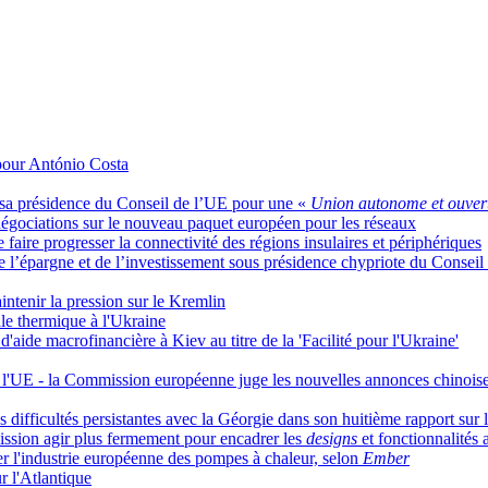
 pour António Costa
de sa présidence du Conseil de l’UE pour une «
Union autonome et ouver
 négociations sur le nouveau paquet européen pour les réseaux
faire progresser la connectivité des régions insulaires et périphériques
 de l’épargne et de l’investissement sous présidence chypriote du Conseil
intenir la pression sur le Kremlin
le thermique à l'Ukraine
aide macrofinancière à Kiev au titre de la 'Facilité pour l'Ukraine'
de l'UE - la Commission européenne juge les nouvelles annonces chinois
ifficultés persistantes avec la Géorgie dans son huitième rapport sur le
ission agir plus fermement pour encadrer les
designs
et fonctionnalités
iser l'industrie européenne des pompes à chaleur, selon
Ember
r l'Atlantique