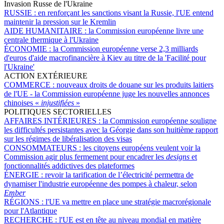
Invasion Russe de l'Ukraine
RUSSIE :
en renforçant les sanctions visant la Russie, l'UE entend
maintenir la pression sur le Kremlin
AIDE HUMANITAIRE :
la Commission européenne livre une
centrale thermique à l'Ukraine
ÉCONOMIE :
la Commission européenne verse 2,3 milliards
d'euros d'aide macrofinancière à Kiev au titre de la 'Facilité pour
l'Ukraine'
ACTION EXTÉRIEURE
COMMERCE :
nouveaux droits de douane sur les produits laitiers
de l'UE - la Commission européenne juge les nouvelles annonces
chinoises «
injustifiées
»
POLITIQUES SECTORIELLES
AFFAIRES INTÉRIEURES :
la Commission européenne souligne
les difficultés persistantes avec la Géorgie dans son huitième rapport
sur les régimes de libéralisation des visas
CONSOMMATEURS :
les citoyens européens veulent voir la
Commission agir plus fermement pour encadrer les
designs
et
fonctionnalités addictives des plateformes
ÉNERGIE :
revoir la tarification de l’électricité permettra de
dynamiser l'industrie européenne des pompes à chaleur, selon
Ember
RÉGIONS :
l'UE va mettre en place une stratégie macrorégionale
pour l'Atlantique
RECHERCHE :
l'UE est en tête au niveau mondial en matière