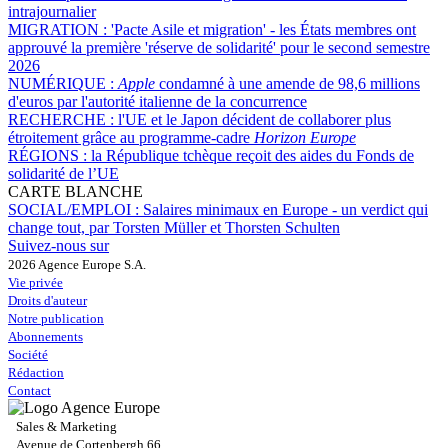
intrajournalier
MIGRATION :
'Pacte Asile et migration' - les États membres ont
approuvé la première 'réserve de solidarité' pour le second semestre
2026
NUMÉRIQUE :
Apple
condamné à une amende de 98,6 millions
d'euros par l'autorité italienne de la concurrence
RECHERCHE :
l'UE et le Japon décident de collaborer plus
étroitement grâce au programme-cadre
Horizon Europe
RÉGIONS :
la République tchèque reçoit des aides du Fonds de
solidarité de l’UE
CARTE BLANCHE
SOCIAL/EMPLOI :
Salaires minimaux en Europe - un verdict qui
change tout, par Torsten Müller et Thorsten Schulten
Suivez-nous sur
2026 Agence Europe S.A.
Vie privée
Droits d'auteur
Notre publication
Abonnements
Société
Rédaction
Contact
Sales & Marketing
Avenue de Cortenbergh 66