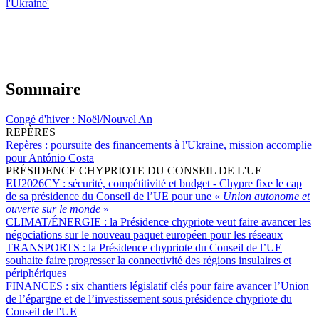
l'Ukraine'
Sommaire
Congé d'hiver :
Noël/Nouvel An
REPÈRES
Repères :
poursuite des financements à l'Ukraine, mission accomplie
pour António Costa
PRÉSIDENCE CHYPRIOTE DU CONSEIL DE L'UE
EU2026CY :
sécurité, compétitivité et budget - Chypre fixe le cap
de sa présidence du Conseil de l’UE pour une «
Union autonome et
ouverte sur le monde
»
CLIMAT/ÉNERGIE :
la Présidence chypriote veut faire avancer les
négociations sur le nouveau paquet européen pour les réseaux
TRANSPORTS :
la Présidence chypriote du Conseil de l’UE
souhaite faire progresser la connectivité des régions insulaires et
périphériques
FINANCES :
six chantiers législatif clés pour faire avancer l’Union
de l’épargne et de l’investissement sous présidence chypriote du
Conseil de l'UE