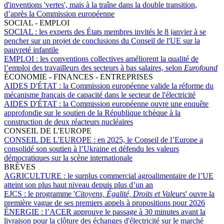
d'inventions 'vertes', mais à la traîne dans la double transition,
d’après la Commission européenne
SOCIAL - EMPLOI
SOCIAL :
les experts des États membres invités le 8 janvier à se
pencher sur un projet de conclusions du Conseil de l'UE sur la
pauvreté infantile
EMPLOI :
les conventions collectives améliorent la qualité de
l’emploi des travailleurs des secteurs à bas salaires, selon
Eurofound
ÉCONOMIE - FINANCES - ENTREPRISES
AIDES D'ÉTAT :
la Commission européenne valide la réforme du
mécanisme français de capacité dans le secteur de l'électricité
AIDES D'ÉTAT :
la Commission européenne ouvre une enquête
approfondie sur le soutien de la République tchèque à la
construction de deux réacteurs nucléaires
CONSEIL DE L'EUROPE
CONSEIL DE L'EUROPE :
en 2025, le Conseil de l’Europe a
consolidé son soutien à l’Ukraine et défendu les valeurs
démocratiques sur la scène internationale
BRÈVES
AGRICULTURE :
le surplus commercial agroalimentaire de l’UE
atteint son plus haut niveau depuis plus d’un an
EJCS :
le programme '
Citoyens, Égalité, Droits et Valeurs
' ouvre la
première vague de ses premiers appels à propositions pour 2026
ÉNERGIE :
l’ACER approuve le passage à 30 minutes avant la
livraison pour la clôture des échanges d'électricité sur le marché