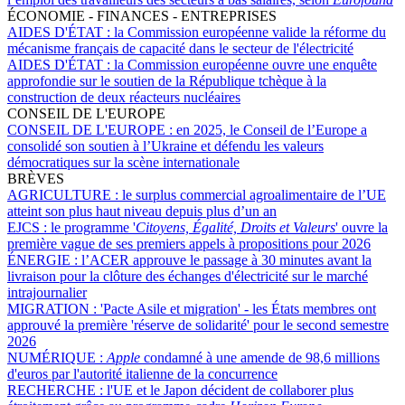
ÉCONOMIE - FINANCES - ENTREPRISES
AIDES D'ÉTAT :
la Commission européenne valide la réforme du
mécanisme français de capacité dans le secteur de l'électricité
AIDES D'ÉTAT :
la Commission européenne ouvre une enquête
approfondie sur le soutien de la République tchèque à la
construction de deux réacteurs nucléaires
CONSEIL DE L'EUROPE
CONSEIL DE L'EUROPE :
en 2025, le Conseil de l’Europe a
consolidé son soutien à l’Ukraine et défendu les valeurs
démocratiques sur la scène internationale
BRÈVES
AGRICULTURE :
le surplus commercial agroalimentaire de l’UE
atteint son plus haut niveau depuis plus d’un an
EJCS :
le programme '
Citoyens, Égalité, Droits et Valeurs
' ouvre la
première vague de ses premiers appels à propositions pour 2026
ÉNERGIE :
l’ACER approuve le passage à 30 minutes avant la
livraison pour la clôture des échanges d'électricité sur le marché
intrajournalier
MIGRATION :
'Pacte Asile et migration' - les États membres ont
approuvé la première 'réserve de solidarité' pour le second semestre
2026
NUMÉRIQUE :
Apple
condamné à une amende de 98,6 millions
d'euros par l'autorité italienne de la concurrence
RECHERCHE :
l'UE et le Japon décident de collaborer plus