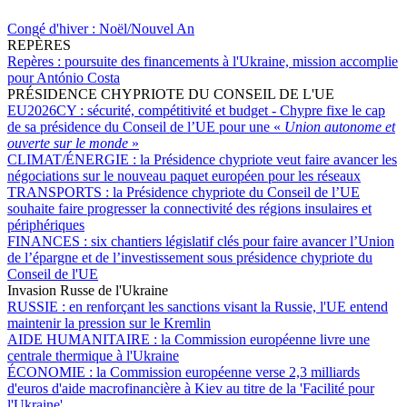
Congé d'hiver :
Noël/Nouvel An
REPÈRES
Repères :
poursuite des financements à l'Ukraine, mission accomplie
pour António Costa
PRÉSIDENCE CHYPRIOTE DU CONSEIL DE L'UE
EU2026CY :
sécurité, compétitivité et budget - Chypre fixe le cap
de sa présidence du Conseil de l’UE pour une «
Union autonome et
ouverte sur le monde
»
CLIMAT/ÉNERGIE :
la Présidence chypriote veut faire avancer les
négociations sur le nouveau paquet européen pour les réseaux
TRANSPORTS :
la Présidence chypriote du Conseil de l’UE
souhaite faire progresser la connectivité des régions insulaires et
périphériques
FINANCES :
six chantiers législatif clés pour faire avancer l’Union
de l’épargne et de l’investissement sous présidence chypriote du
Conseil de l'UE
Invasion Russe de l'Ukraine
RUSSIE :
en renforçant les sanctions visant la Russie, l'UE entend
maintenir la pression sur le Kremlin
AIDE HUMANITAIRE :
la Commission européenne livre une
centrale thermique à l'Ukraine
ÉCONOMIE :
la Commission européenne verse 2,3 milliards
d'euros d'aide macrofinancière à Kiev au titre de la 'Facilité pour
l'Ukraine'