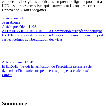
européenne. Les géants américains, en première ligne, reprochent à
l'UE des normes excessives qui entraveraient la concurrence et
l'innovation.
(Isalia Stieffatre)
Je me connecte
Je m'abonne
Article précédent
11
/28
AFFAIRES INTÉRIEURES :
la Commission européenne souligne
les difficultés persistantes avec la Géorgie dans son huitième rapport
sur les régimes de libéralisation des visas
Article suivant
13
/28
ÉNERGIE :
revoir la tarification de l’électricité permettra de
dynamiser l'industrie européenne des pompes à chaleur, selon
Ember
Sommaire