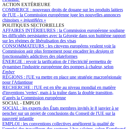
ACTION EXTÉRIEURE
COMMERCE :
nouveaux droits de douane sur les produits laitiers
de l'UE - la Commission européenne juge les nouvelles annonces
chinoises «
injustifiées
»
POLITIQUES SECTORIELLES
AFFAIRES INTÉRIEURES :
la Commission européenne souligne
les difficultés persistantes avec la Géorgie dans son huitième rapport
sur les régimes de libéralisation des visas
CONSOMMATEURS :
les citoyens européens veulent voir la
Commission agir plus fermement pour encadrer les
designs
et
fonctionnalités addictives des plateformes
ÉNERGIE :
revoir la tarification de l’électricité permettra de
dynamiser l'industrie européenne des pompes à chaleur, selon
Ember
RÉGIONS :
l'UE va mettre en place une stratégie macrorégionale
pour l'Atlantique
RECHERCHE :
l'UE est en tête au niveau mondial en matière
d'inventions 'vertes', mais à la traîne dans la double transition,
d’après la Commission européenne
SOCIAL - EMPLOI
SOCIAL :
les experts des États membres invités le 8 janvier à se
pencher sur un projet de conclusions du Conseil de l'UE sur la
pauvreté infantile
EMPLOI :
les conventions collectives améliorent la qualité de
l’emploi des travailleurs des secteurs à bas salaires, selon
Eurofound