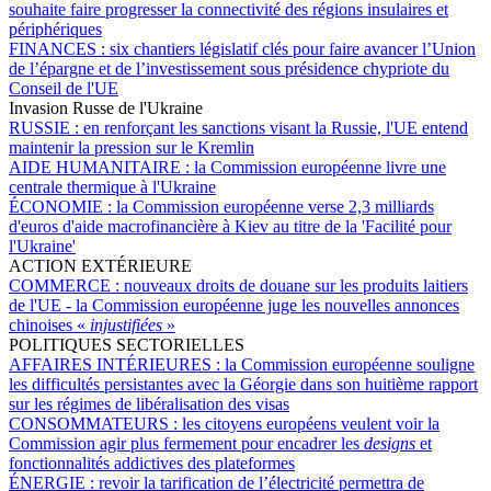
souhaite faire progresser la connectivité des régions insulaires et
périphériques
FINANCES :
six chantiers législatif clés pour faire avancer l’Union
de l’épargne et de l’investissement sous présidence chypriote du
Conseil de l'UE
Invasion Russe de l'Ukraine
RUSSIE :
en renforçant les sanctions visant la Russie, l'UE entend
maintenir la pression sur le Kremlin
AIDE HUMANITAIRE :
la Commission européenne livre une
centrale thermique à l'Ukraine
ÉCONOMIE :
la Commission européenne verse 2,3 milliards
d'euros d'aide macrofinancière à Kiev au titre de la 'Facilité pour
l'Ukraine'
ACTION EXTÉRIEURE
COMMERCE :
nouveaux droits de douane sur les produits laitiers
de l'UE - la Commission européenne juge les nouvelles annonces
chinoises «
injustifiées
»
POLITIQUES SECTORIELLES
AFFAIRES INTÉRIEURES :
la Commission européenne souligne
les difficultés persistantes avec la Géorgie dans son huitième rapport
sur les régimes de libéralisation des visas
CONSOMMATEURS :
les citoyens européens veulent voir la
Commission agir plus fermement pour encadrer les
designs
et
fonctionnalités addictives des plateformes
ÉNERGIE :
revoir la tarification de l’électricité permettra de