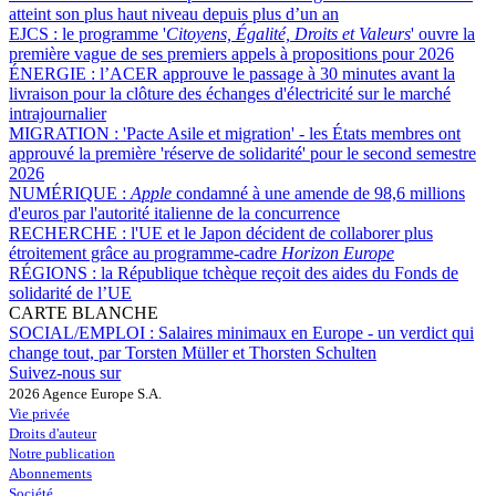
atteint son plus haut niveau depuis plus d’un an
EJCS :
le programme '
Citoyens, Égalité, Droits et Valeurs
' ouvre la
première vague de ses premiers appels à propositions pour 2026
ÉNERGIE :
l’ACER approuve le passage à 30 minutes avant la
livraison pour la clôture des échanges d'électricité sur le marché
intrajournalier
MIGRATION :
'Pacte Asile et migration' - les États membres ont
approuvé la première 'réserve de solidarité' pour le second semestre
2026
NUMÉRIQUE :
Apple
condamné à une amende de 98,6 millions
d'euros par l'autorité italienne de la concurrence
RECHERCHE :
l'UE et le Japon décident de collaborer plus
étroitement grâce au programme-cadre
Horizon Europe
RÉGIONS :
la République tchèque reçoit des aides du Fonds de
solidarité de l’UE
CARTE BLANCHE
SOCIAL/EMPLOI :
Salaires minimaux en Europe - un verdict qui
change tout, par Torsten Müller et Thorsten Schulten
Suivez-nous sur
2026 Agence Europe S.A.
Vie privée
Droits d'auteur
Notre publication
Abonnements
Société