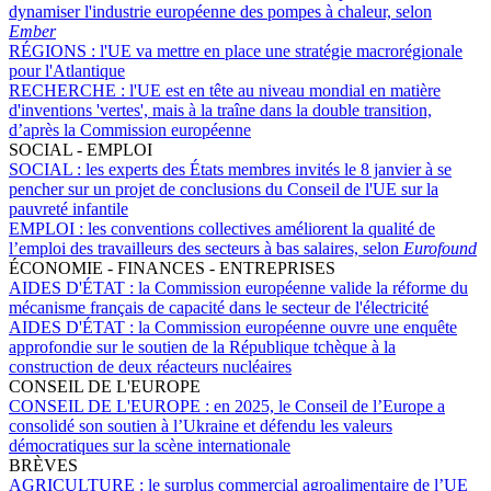
dynamiser l'industrie européenne des pompes à chaleur, selon
Ember
RÉGIONS :
l'UE va mettre en place une stratégie macrorégionale
pour l'Atlantique
RECHERCHE :
l'UE est en tête au niveau mondial en matière
d'inventions 'vertes', mais à la traîne dans la double transition,
d’après la Commission européenne
SOCIAL - EMPLOI
SOCIAL :
les experts des États membres invités le 8 janvier à se
pencher sur un projet de conclusions du Conseil de l'UE sur la
pauvreté infantile
EMPLOI :
les conventions collectives améliorent la qualité de
l’emploi des travailleurs des secteurs à bas salaires, selon
Eurofound
ÉCONOMIE - FINANCES - ENTREPRISES
AIDES D'ÉTAT :
la Commission européenne valide la réforme du
mécanisme français de capacité dans le secteur de l'électricité
AIDES D'ÉTAT :
la Commission européenne ouvre une enquête
approfondie sur le soutien de la République tchèque à la
construction de deux réacteurs nucléaires
CONSEIL DE L'EUROPE
CONSEIL DE L'EUROPE :
en 2025, le Conseil de l’Europe a
consolidé son soutien à l’Ukraine et défendu les valeurs
démocratiques sur la scène internationale
BRÈVES
AGRICULTURE :
le surplus commercial agroalimentaire de l’UE