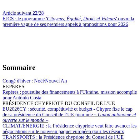
Article suivant
22
/28
EJCS :
le programme '
Citoyens, Égalité, Droits et Valeurs
' ouvre la
première vague de ses premiers appels à propositions pour 2026
Sommaire
Congé d'hiver :
Noël/Nouvel An
REPÈRES
Repères :
poursuite des financements à l'Ukraine, mission accomplie
pour António Costa
PRÉSIDENCE CHYPRIOTE DU CONSEIL DE L'UE
EU2026CY :
sécurité, compétitivité et budget - Chypre fixe le cap
de sa présidence du Conseil de l’UE pour une «
Union autonome et
ouverte sur le monde
»
CLIMAT/ÉNERGIE :
la Présidence chypriote veut faire avancer les
négociations sur le nouveau paquet européen pour les réseaux
TRANSPORTS :
la Présidence chypriote du Conseil de l’UE