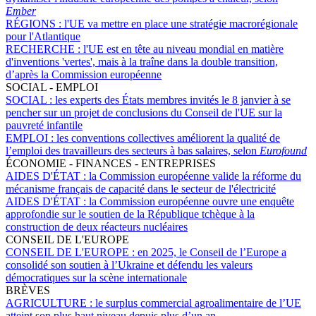
Ember
RÉGIONS :
l'UE va mettre en place une stratégie macrorégionale
pour l'Atlantique
RECHERCHE :
l'UE est en tête au niveau mondial en matière
d'inventions 'vertes', mais à la traîne dans la double transition,
d’après la Commission européenne
SOCIAL - EMPLOI
SOCIAL :
les experts des États membres invités le 8 janvier à se
pencher sur un projet de conclusions du Conseil de l'UE sur la
pauvreté infantile
EMPLOI :
les conventions collectives améliorent la qualité de
l’emploi des travailleurs des secteurs à bas salaires, selon
Eurofound
ÉCONOMIE - FINANCES - ENTREPRISES
AIDES D'ÉTAT :
la Commission européenne valide la réforme du
mécanisme français de capacité dans le secteur de l'électricité
AIDES D'ÉTAT :
la Commission européenne ouvre une enquête
approfondie sur le soutien de la République tchèque à la
construction de deux réacteurs nucléaires
CONSEIL DE L'EUROPE
CONSEIL DE L'EUROPE :
en 2025, le Conseil de l’Europe a
consolidé son soutien à l’Ukraine et défendu les valeurs
démocratiques sur la scène internationale
BRÈVES
AGRICULTURE :
le surplus commercial agroalimentaire de l’UE
atteint son plus haut niveau depuis plus d’un an