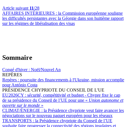
Article suivant
11
/28
AFFAIRES INTÉRIEURES :
la Commission européenne souligne
les difficultés persistantes avec la Géorgie dans son huitième rapport
sur les régimes de libéralisation des visas
Sommaire
Congé d'hiver :
Noël/Nouvel An
REPÈRES
Repères :
poursuite des financements à l'Ukraine, mission accomplie
pour António Costa
PRÉSIDENCE CHYPRIOTE DU CONSEIL DE L'UE
EU2026CY :
sécurité, compétitivité et budget - Chypre fixe le cap
de sa présidence du Conseil de l’UE pour une «
Union autonome et
ouverte sur le monde
»
CLIMAT/ÉNERGIE :
la Présidence chypriote veut faire avancer les
négociations sur le nouveau paquet européen pour les réseaux
TRANSPORTS :
la Présidence chypriote du Conseil de l’UE
souhaite faire progresser la connectivité des régions insulaires et