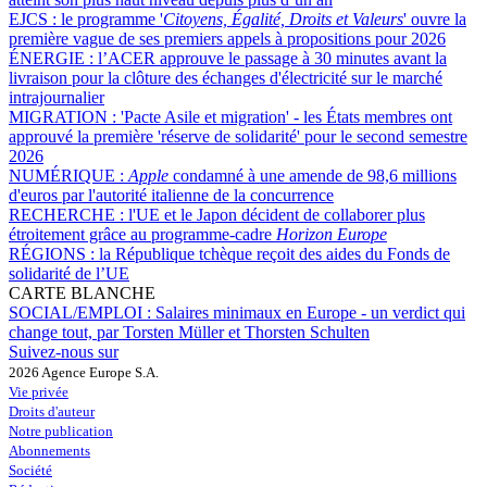
EJCS :
le programme '
Citoyens, Égalité, Droits et Valeurs
' ouvre la
première vague de ses premiers appels à propositions pour 2026
ÉNERGIE :
l’ACER approuve le passage à 30 minutes avant la
livraison pour la clôture des échanges d'électricité sur le marché
intrajournalier
MIGRATION :
'Pacte Asile et migration' - les États membres ont
approuvé la première 'réserve de solidarité' pour le second semestre
2026
NUMÉRIQUE :
Apple
condamné à une amende de 98,6 millions
d'euros par l'autorité italienne de la concurrence
RECHERCHE :
l'UE et le Japon décident de collaborer plus
étroitement grâce au programme-cadre
Horizon Europe
RÉGIONS :
la République tchèque reçoit des aides du Fonds de
solidarité de l’UE
CARTE BLANCHE
SOCIAL/EMPLOI :
Salaires minimaux en Europe - un verdict qui
change tout, par Torsten Müller et Thorsten Schulten
Suivez-nous sur
2026 Agence Europe S.A.
Vie privée
Droits d'auteur
Notre publication
Abonnements
Société