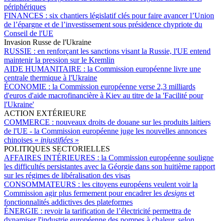
périphériques
FINANCES :
six chantiers législatif clés pour faire avancer l’Union
de l’épargne et de l’investissement sous présidence chypriote du
Conseil de l'UE
Invasion Russe de l'Ukraine
RUSSIE :
en renforçant les sanctions visant la Russie, l'UE entend
maintenir la pression sur le Kremlin
AIDE HUMANITAIRE :
la Commission européenne livre une
centrale thermique à l'Ukraine
ÉCONOMIE :
la Commission européenne verse 2,3 milliards
d'euros d'aide macrofinancière à Kiev au titre de la 'Facilité pour
l'Ukraine'
ACTION EXTÉRIEURE
COMMERCE :
nouveaux droits de douane sur les produits laitiers
de l'UE - la Commission européenne juge les nouvelles annonces
chinoises «
injustifiées
»
POLITIQUES SECTORIELLES
AFFAIRES INTÉRIEURES :
la Commission européenne souligne
les difficultés persistantes avec la Géorgie dans son huitième rapport
sur les régimes de libéralisation des visas
CONSOMMATEURS :
les citoyens européens veulent voir la
Commission agir plus fermement pour encadrer les
designs
et
fonctionnalités addictives des plateformes
ÉNERGIE :
revoir la tarification de l’électricité permettra de
dynamiser l'industrie européenne des pompes à chaleur, selon