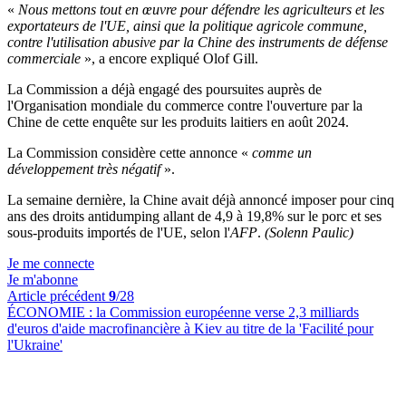
«
Nous mettons tout en œuvre pour défendre les agriculteurs et les
exportateurs de l'UE, ainsi que la politique agricole commune,
contre l'utilisation abusive par la Chine des instruments de défense
commerciale
», a encore expliqué Olof Gill.
La Commission a déjà engagé des poursuites auprès de
l'Organisation mondiale du commerce contre l'ouverture par la
Chine de cette enquête sur les produits laitiers en août 2024.
La Commission considère cette annonce «
comme un
développement très négatif
».
La semaine dernière, la Chine avait déjà annoncé imposer pour cinq
ans des droits antidumping allant de 4,9 à 19,8% sur le porc et ses
sous-produits importés de l'UE, selon l'
AFP
.
(Solenn Paulic)
Je me connecte
Je m'abonne
Article précédent
9
/28
ÉCONOMIE :
la Commission européenne verse 2,3 milliards
d'euros d'aide macrofinancière à Kiev au titre de la 'Facilité pour
l'Ukraine'