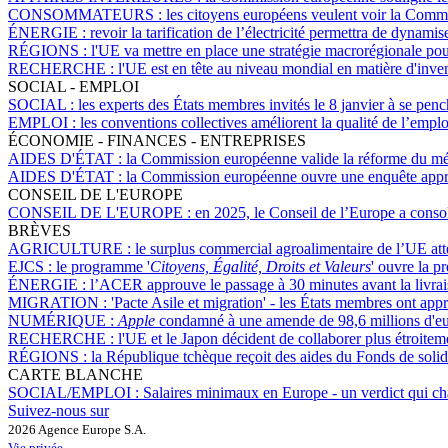
CONSOMMATEURS :
les citoyens européens veulent voir la Comm
ÉNERGIE :
revoir la tarification de l’électricité permettra de dynam
RÉGIONS :
l'UE va mettre en place une stratégie macrorégionale pou
RECHERCHE :
l'UE est en tête au niveau mondial en matière d'inven
SOCIAL - EMPLOI
SOCIAL :
les experts des États membres invités le 8 janvier à se penc
EMPLOI :
les conventions collectives améliorent la qualité de l’emploi
ÉCONOMIE - FINANCES - ENTREPRISES
AIDES D'ÉTAT :
la Commission européenne valide la réforme du mécan
AIDES D'ÉTAT :
la Commission européenne ouvre une enquête approf
CONSEIL DE L'EUROPE
CONSEIL DE L'EUROPE :
en 2025, le Conseil de l’Europe a consol
BRÈVES
AGRICULTURE :
le surplus commercial agroalimentaire de l’UE att
EJCS :
le programme '
Citoyens, Égalité, Droits et Valeurs
' ouvre la p
ÉNERGIE :
l’ACER approuve le passage à 30 minutes avant la livraiso
MIGRATION :
'Pacte Asile et migration' - les États membres ont app
NUMÉRIQUE :
Apple
condamné à une amende de 98,6 millions d'euro
RECHERCHE :
l'UE et le Japon décident de collaborer plus étroit
RÉGIONS :
la République tchèque reçoit des aides du Fonds de solid
CARTE BLANCHE
SOCIAL/EMPLOI :
Salaires minimaux en Europe - un verdict qui ch
Suivez-nous sur
2026 Agence Europe S.A.
Vie privée