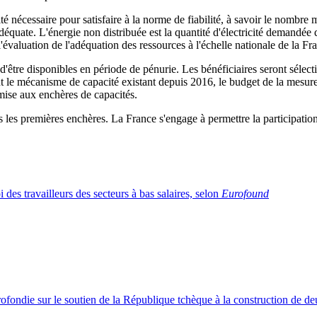
é nécessaire pour satisfaire à la norme de fiabilité, à savoir le nombre
équate. L'énergie non distribuée est la quantité d'électricité demandée q
l'évaluation de l'adéquation des ressources à l'échelle nationale de la Fr
d'être disponibles en période de pénurie. Les bénéficiaires seront sélec
 le mécanisme de capacité existant depuis 2016, le budget de la mesure es
 mise aux enchères de capacités.
 les premières enchères. La France s'engage à permettre la participation 
 des travailleurs des secteurs à bas salaires, selon
Eurofound
ondie sur le soutien de la République tchèque à la construction de deu