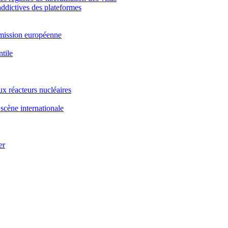
 addictives des plateformes
ommission européenne
ntile
x réacteurs nucléaires
scène internationale
er