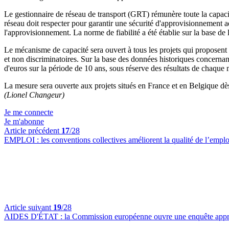
Le gestionnaire de réseau de transport (GRT) rémunère toute la capacit
réseau doit respecter pour garantir une sécurité d'approvisionnement ad
l'approvisionnement. La norme de fiabilité a été établie sur la base de 
Le mécanisme de capacité sera ouvert à tous les projets qui proposent 
et non discriminatoires. Sur la base des données historiques concernant
d'euros sur la période de 10 ans, sous réserve des résultats de chaque
La mesure sera ouverte aux projets situés en France et en Belgique dès
(Lionel Changeur)
Je me connecte
Je m'abonne
Article précédent
17
/28
EMPLOI :
les conventions collectives améliorent la qualité de l’emploi
Article suivant
19
/28
AIDES D'ÉTAT :
la Commission européenne ouvre une enquête approf