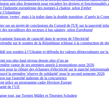
ission agir plus fermement pour encadrer les
designs
et fonctionnalités
iser l'industrie européenne des pompes à chaleur, selon
Ember
r l'Atlantique
tions 'vertes', mais à la traîne dans la double transition, d’après la C
her sur un projet de conclusions du Conseil de l'UE sur la pauvreté infa
 des travailleurs des secteurs à bas salaires, selon
Eurofound
isme français de capacité dans le secteur de l'électricité
ondie sur le soutien de la République tchèque à la construction de deu
idé son soutien à l’Ukraine et défendu les valeurs démocratiques sur la 
eint son plus haut niveau depuis plus d’un an
remière vague de ses premiers appels à propositions pour 2026
n pour la clôture des échanges d'électricité sur le marché intrajournali
rouvé la première 'réserve de solidarité' pour le second semestre 2026
s par l'autorité italienne de la concurrence
ement grâce au programme-cadre
Horizon Europe
arité de l’UE
ange tout, par Torsten Müller et Thorsten Schulten