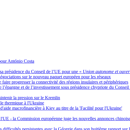
 pour António Costa
de sa présidence du Conseil de l’UE pour une «
Union autonome et ouver
 négociations sur le nouveau paquet européen pour les réseaux
faire progresser la connectivité des régions insulaires et périphériques
 de l’épargne et de l’investissement sous présidence chypriote du Conseil
intenir la pression sur le Kremlin
le thermique à l'Ukraine
aide macrofinancière à Kiev au titre de la 'Facilité pour l'Ukraine'
de l'UE - la Commission européenne juge les nouvelles annonces chinois
ifficultés persistantes avec la Géorgie dans son huitième rapport sur le