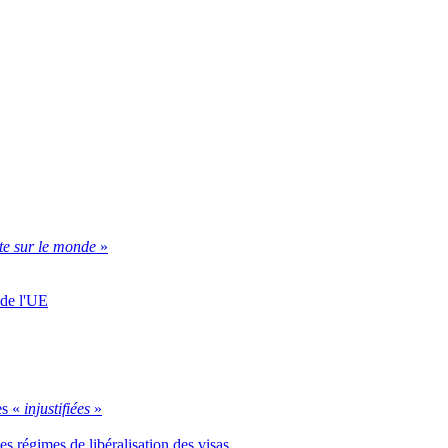
te sur le monde
»
 de l'UE
es «
injustifiées
»
s régimes de libéralisation des visas