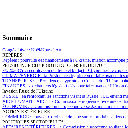
Sommaire
Congé d'hiver :
Noël/Nouvel An
REPÈRES
Repères :
poursuite des financements à l'Ukraine, mission accomplie
PRÉSIDENCE CHYPRIOTE DU CONSEIL DE L'UE
EU2026CY :
sécurité, compétitivité et budget - Chypre fixe le cap 
CLIMAT/ÉNERGIE :
la Présidence chypriote veut faire avancer les
TRANSPORTS :
la Présidence chypriote du Conseil de l’UE souhaite 
FINANCES :
six chantiers législatif clés pour faire avancer l’Union
Invasion Russe de l'Ukraine
RUSSIE :
en renforçant les sanctions visant la Russie, l'UE entend ma
AIDE HUMANITAIRE :
la Commission européenne livre une centra
ÉCONOMIE :
la Commission européenne verse 2,3 milliards d'euros d'
ACTION EXTÉRIEURE
COMMERCE :
nouveaux droits de douane sur les produits laitiers 
POLITIQUES SECTORIELLES
AFFAIRES INTÉRIEURES :
la Commission européenne souligne les d