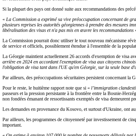
Si la plupart des pays ont donné suite aux recommandations des précéd
«
La Commission a exprimé sa vive préoccupation concernant de graves
plusieurs reprises les autorités géorgiennes à prendre des mesures im
libéralisation des visas et n'a pas mis en œuvre les recommandations
»
La Commission pourrait donc utiliser le tout nouveau mécanisme révisé
de service et officiels, possiblement étendue à l'ensemble de la populat
La Géorgie maintient actuellement 26 accords d'exemption de visa av
arrière en 2024 en accordant l'exemption de visa aux citoyens chinoi
l'obligation de visa tant dans l'UE qu'en Géorgie, sur la seule base d
Par ailleurs, des préoccupations sécuritaires persistent concernant la G
Pour le reste, le huitième rapport note que si «
l’immigration clandest
passeurs et la pression persistante à la frontière entre la Bosnie-Her
non fondées émanant de ressortissants exemptés de visa demeurent p
Les demandes en provenance du Kosovo, et surtout d'Ukraine, ont aug
Par ailleurs, les programmes de citoyenneté par investissement de cin
important.
«
On estime à environ 107 000 le nombre de passeports délivrés par 