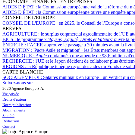
ÉCONOMIE - FINANCES - ENTREPRISES
AIDES D'ÉTAT :
la Commission européenne valide la réforme du mécan
AIDES D'ÉTAT :
la Commission européenne ouvre une enquête approf
CONSEIL DE L'EUROPE
CONSEIL DE L'EUROPE :
en 2025, le Conseil de l’Europe a consol
BRÈVES
AGRICULTURE :
le surplus commercial agroalimentaire de l’UE att
EJCS :
le programme '
Citoyens, Égalité, Droits et Valeurs
' ouvre la p
ÉNERGIE :
l’ACER approuve le passage à 30 minutes avant la livraiso
MIGRATION :
'Pacte Asile et migration' - les États membres ont app
NUMÉRIQUE :
Apple
condamné à une amende de 98,6 millions d'euro
RECHERCHE :
l'UE et le Japon décident de collaborer plus étroit
RÉGIONS :
la République tchèque reçoit des aides du Fonds de solid
CARTE BLANCHE
SOCIAL/EMPLOI :
Salaires minimaux en Europe - un verdict qui ch
Suivez-nous sur
2026 Agence Europe S.A.
Vie privée
Droits d'auteur
Notre publication
Abonnements
Société
Rédaction
Contact