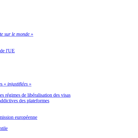
te sur le monde
»
 de l'UE
es «
injustifiées
»
s régimes de libéralisation des visas
 addictives des plateformes
ommission européenne
ntile