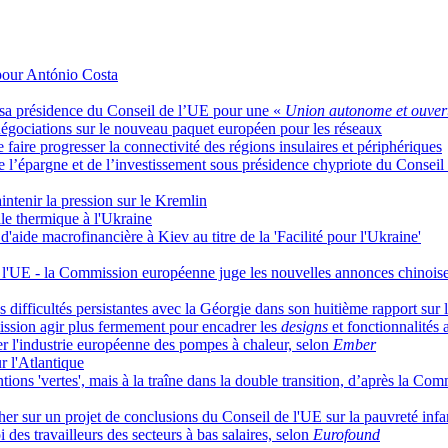
 pour António Costa
de sa présidence du Conseil de l’UE pour une «
Union autonome et ouver
 négociations sur le nouveau paquet européen pour les réseaux
faire progresser la connectivité des régions insulaires et périphériques
 de l’épargne et de l’investissement sous présidence chypriote du Conseil
intenir la pression sur le Kremlin
le thermique à l'Ukraine
aide macrofinancière à Kiev au titre de la 'Facilité pour l'Ukraine'
de l'UE - la Commission européenne juge les nouvelles annonces chinois
ifficultés persistantes avec la Géorgie dans son huitième rapport sur le
ission agir plus fermement pour encadrer les
designs
et fonctionnalités
iser l'industrie européenne des pompes à chaleur, selon
Ember
r l'Atlantique
tions 'vertes', mais à la traîne dans la double transition, d’après la C
her sur un projet de conclusions du Conseil de l'UE sur la pauvreté infa
 des travailleurs des secteurs à bas salaires, selon
Eurofound