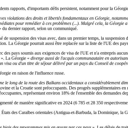
ents rapports, d'importants défis persistent, notamment pour la Géorgie
 violations des droits et libertés fondamentaux en Géorgie, notamment
médiates pour remédier à ces problèmes (...). Malgré cela, la Géorgie 
 du dernier rapport, selon un communiqué.
 de suspension des visas avec, dans un premier temps, la suspension de
ion. La Géorgie pourrait aussi être replacée sur la liste de l'UE des pays 
ec des pays soumis aux exigences de visa de l'UE et n'a entrepris auc
s
». La Géorgie «
diverge aussi de l'acquis communautaire en autorisant 
'un visa ou d'un titre de séjour délivré par un pays du Conseil de coopé
éorgie en raison de l'influence russe.
ine le long de la route des Balkans occidentaux a considérablement d
zégovine et la Croatie sont préoccupants. Des progrès supplémentaires en
réoccupantes, représentant environ 18% de l'ensemble des demandes de
menté de manière significative en 2024 (6 785 et 28 350 respectiveme
q États des Caraïbes orientales (Antigua-et-Barbuda, la Dominique, la Gr
le biais des programmes mis en œuvre par ces pays
». Les délais de trai