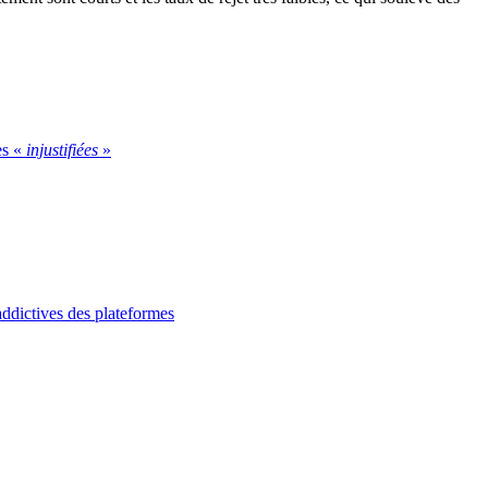
es «
injustifiées
»
 addictives des plateformes