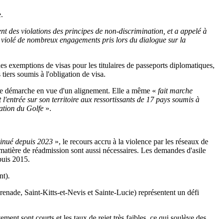
.
 des violations des principes de non-discrimination, et a appelé à
a violé de nombreux engagements pris lors du dialogue sur la
s exemptions de visas pour les titulaires de passeports diplomatiques,
tiers soumis à l'obligation de visa.
une démarche en vue d'un alignement. Elle a même «
fait marche
l'entrée sur son territoire aux ressortissants de 17 pays soumis à
ration du Golfe
».
iminué depuis 2023
», le recours accru à la violence par les réseaux de
 matière de réadmission sont aussi nécessaires. Les demandes d'asile
puis 2015.
nt).
enade, Saint-Kitts-et-Nevis et Sainte-Lucie) représentent un défi
tement sont courts et les taux de rejet très faibles, ce qui soulève des