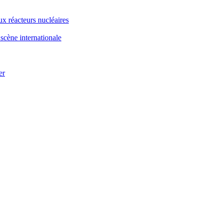
x réacteurs nucléaires
scène internationale
er