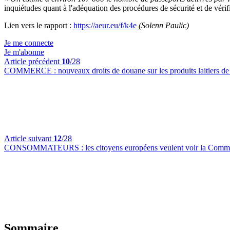
inquiétudes quant à l'adéquation des procédures de sécurité et de vérif
Lien vers le rapport :
https://aeur.eu/f/k4e
(Solenn Paulic)
Je me connecte
Je m'abonne
Article précédent
10
/28
COMMERCE :
nouveaux droits de douane sur les produits laitiers 
Article suivant
12
/28
CONSOMMATEURS :
les citoyens européens veulent voir la Comm
Sommaire