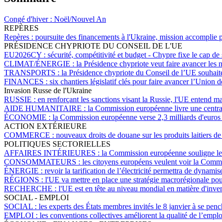
Congé d'hiver :
Noël/Nouvel An
REPÈRES
Repères :
poursuite des financements à l'Ukraine, mission accomplie
PRÉSIDENCE CHYPRIOTE DU CONSEIL DE L'UE
EU2026CY :
sécurité, compétitivité et budget - Chypre fixe le cap 
CLIMAT/ÉNERGIE :
la Présidence chypriote veut faire avancer les
TRANSPORTS :
la Présidence chypriote du Conseil de l’UE souhaite 
FINANCES :
six chantiers législatif clés pour faire avancer l’Union
Invasion Russe de l'Ukraine
RUSSIE :
en renforçant les sanctions visant la Russie, l'UE entend ma
AIDE HUMANITAIRE :
la Commission européenne livre une centra
ÉCONOMIE :
la Commission européenne verse 2,3 milliards d'euros d'
ACTION EXTÉRIEURE
COMMERCE :
nouveaux droits de douane sur les produits laitiers 
POLITIQUES SECTORIELLES
AFFAIRES INTÉRIEURES :
la Commission européenne souligne les d
CONSOMMATEURS :
les citoyens européens veulent voir la Comm
ÉNERGIE :
revoir la tarification de l’électricité permettra de dynam
RÉGIONS :
l'UE va mettre en place une stratégie macrorégionale pou
RECHERCHE :
l'UE est en tête au niveau mondial en matière d'inven
SOCIAL - EMPLOI
SOCIAL :
les experts des États membres invités le 8 janvier à se penc
EMPLOI :
les conventions collectives améliorent la qualité de l’emploi