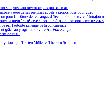
eint son plus haut niveau depuis plus d’un an
remière vague de ses premiers appels à propositions pour 2026
n pour la clôture des échanges d'électricité sur le marché intrajournali
rouvé la première 'réserve de solidarité' pour le second semestre 2026
s par l'autorité italienne de la concurrence
ement grâce au programme-cadre
Horizon Europe
arité de l’UE
ange tout, par Torsten Müller et Thorsten Schulten