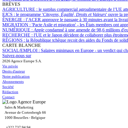
BRÈVES
AGRICULTURE :
le surplus commercial agroalimentaire de l’UE att
EJCS :
le programme '
Citoyens, Égalité, Droits et Valeurs
' ouvre la p
ÉNERGIE :
l’ACER approuve le passage à 30 minutes avant la livraiso
MIGRATION :
'Pacte Asile et migration' - les États membres ont app
NUMÉRIQUE :
Apple
condamné à une amende de 98,6 millions d'euro
RECHERCHE :
l'UE et le Japon décident de collaborer plus étroit
RÉGIONS :
la République tchèque reçoit des aides du Fonds de solid
CARTE BLANCHE
SOCIAL/EMPLOI :
Salaires minimaux en Europe - un verdict qui ch
Suivez-nous sur
2026 Agence Europe S.A.
Vie privée
Droits d'auteur
Notre publication
Abonnements
Société
Rédaction
Contact
Sales & Marketing
Avenue de Cortenbergh 66
1000 Bruxelles - Belgique
+322 737 94 94