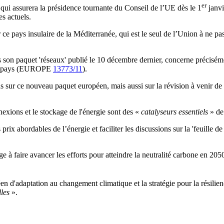
er
 qui assurera la présidence tournante du Conseil de l’UE dès le 1
janvi
es actuels.
 ce pays insulaire de la Méditerranée, qui est le seul de l’Union à ne p
ns son paquet 'réseaux' publié le 10 décembre dernier, concerne précis
e du pays (EUROPE
13773/11
).
 sur ce nouveau paquet européen, mais aussi sur la révision à venir de 
exions et le stockage de l'énergie sont des «
catalyseurs essentiels
» de 
ix abordables de l’énergie et faciliter les discussions sur la 'feuille de 
 à faire avancer les efforts pour atteindre la neutralité carbone en 2050
éen d'adaptation au changement climatique et la stratégie pour la résilien
lles
».