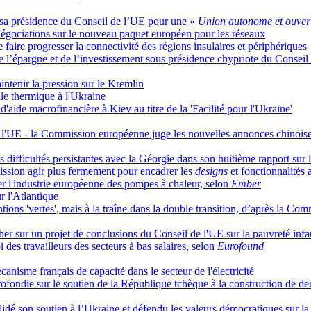
de sa présidence du Conseil de l’UE pour une «
Union autonome et ouver
 négociations sur le nouveau paquet européen pour les réseaux
faire progresser la connectivité des régions insulaires et périphériques
 de l’épargne et de l’investissement sous présidence chypriote du Conseil
intenir la pression sur le Kremlin
le thermique à l'Ukraine
aide macrofinancière à Kiev au titre de la 'Facilité pour l'Ukraine'
de l'UE - la Commission européenne juge les nouvelles annonces chinois
ifficultés persistantes avec la Géorgie dans son huitième rapport sur le
ission agir plus fermement pour encadrer les
designs
et fonctionnalités
iser l'industrie européenne des pompes à chaleur, selon
Ember
r l'Atlantique
tions 'vertes', mais à la traîne dans la double transition, d’après la C
her sur un projet de conclusions du Conseil de l'UE sur la pauvreté infa
 des travailleurs des secteurs à bas salaires, selon
Eurofound
isme français de capacité dans le secteur de l'électricité
ondie sur le soutien de la République tchèque à la construction de deu
idé son soutien à l’Ukraine et défendu les valeurs démocratiques sur la 