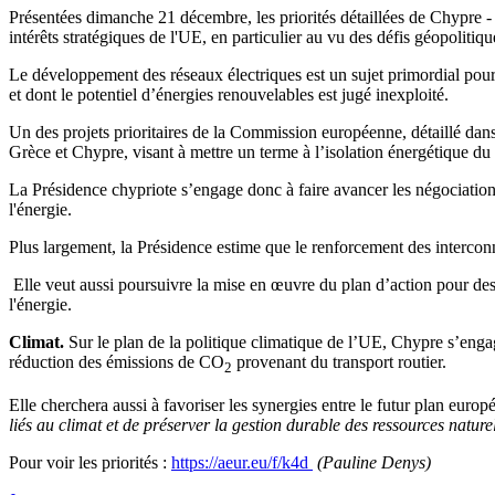
Présentées dimanche 21 décembre, les priorités détaillées de Chypre -
intérêts stratégiques de l'UE, en particulier au vu des défis géopolitiqu
Le développement des réseaux électriques est un sujet primordial pour
et dont le potentiel d’énergies renouvelables est jugé inexploité.
Un des projets prioritaires de la Commission européenne, détaillé da
Grèce et Chypre, visant à mettre un terme à l’isolation énergétiqu
La Présidence chypriote s’engage donc à faire avancer les négociations
l'énergie.
Plus largement, la Présidence estime que le renforcement des interconn
Elle veut aussi poursuivre la mise en œuvre du plan d’action pour des pr
l'énergie.
Climat.
Sur le plan de la politique climatique de l’UE, Chypre s’engage
réduction des émissions de CO
provenant du transport routier.
2
Elle cherchera aussi à favoriser les synergies entre le futur plan europ
liés au climat et de préserver la gestion durable des ressources nature
Pour voir les priorités :
https://aeur.eu/f/k4d
(Pauline Denys)