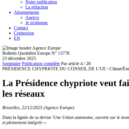
Notre publication
La rédaction
Abonnements
Aperçu
Je m'abonne
Contact
Connexion
EN
Bulletin Quotidien Europe N° 13778
23 décembre 2025
Sommaire
Publication complète
Par article
4
/ 28
PRÉSIDENCE CHYPRIOTE DU CONSEIL DE L'UE /
Climat/Éne
La Présidence chypriote veut fa
les réseaux
Bruxelles, 22/12/2025 (Agence Europe)
Dans la lignée de sa devise '
Une Union autonome, ouverte sur le mo
et pleinement intégrée
».