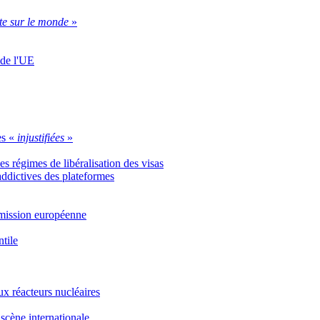
te sur le monde
»
 de l'UE
es «
injustifiées
»
s régimes de libéralisation des visas
 addictives des plateformes
ommission européenne
ntile
x réacteurs nucléaires
scène internationale