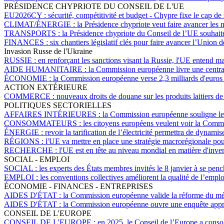
PRÉSIDENCE CHYPRIOTE DU CONSEIL DE L'UE
EU2026CY :
sécurité, compétitivité et budget - Chypre fixe le cap 
CLIMAT/ÉNERGIE :
la Présidence chypriote veut faire avancer les
TRANSPORTS :
la Présidence chypriote du Conseil de l’UE souhaite 
FINANCES :
six chantiers législatif clés pour faire avancer l’Union
Invasion Russe de l'Ukraine
RUSSIE :
en renforçant les sanctions visant la Russie, l'UE entend ma
AIDE HUMANITAIRE :
la Commission européenne livre une centra
ÉCONOMIE :
la Commission européenne verse 2,3 milliards d'euros d'
ACTION EXTÉRIEURE
COMMERCE :
nouveaux droits de douane sur les produits laitiers 
POLITIQUES SECTORIELLES
AFFAIRES INTÉRIEURES :
la Commission européenne souligne les d
CONSOMMATEURS :
les citoyens européens veulent voir la Comm
ÉNERGIE :
revoir la tarification de l’électricité permettra de dynam
RÉGIONS :
l'UE va mettre en place une stratégie macrorégionale pou
RECHERCHE :
l'UE est en tête au niveau mondial en matière d'inven
SOCIAL - EMPLOI
SOCIAL :
les experts des États membres invités le 8 janvier à se penc
EMPLOI :
les conventions collectives améliorent la qualité de l’emploi
ÉCONOMIE - FINANCES - ENTREPRISES
AIDES D'ÉTAT :
la Commission européenne valide la réforme du mécan
AIDES D'ÉTAT :
la Commission européenne ouvre une enquête approf
CONSEIL DE L'EUROPE
CONSEIL DE L'EUROPE :
en 2025, le Conseil de l’Europe a consol