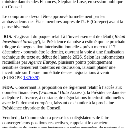
ministre danoise des Finances, Stephanie Lose, en session publique
du Conseil.
Le compromis devrait être approuvé formellement par les
ambassadeurs des États membres auprès de l'UE (Coreper) avant la
pause hivernale.
RIS.
S’agissant du paquet relatif à l’investissement de détail ('
Retail
Investment Strategy'
), la Présidence danoise a estimé que le prochain
trilogue de négociation interinstitutionnelle - prévu mercredi 17
décembre - pourrait être le dernier, ouvrant la voie à une finalisation
technique du texte au début de l’année 2026. Selon les informations
recueillies par
Agence Europe
, plusieurs points politiquement
sensibles demeurent toutefois en discussion, laissant planer une
incertitude sur l’issue immédiate de ces négociations à venir
(EUROPE
13763/8
).
FiDA.
Concernant la proposition de règlement relatif à l’accès aux
données financières ('
Financial Data Access'
), la Présidence danoise
a déploré l’absence, à ce stade, de négociations interinstitutionnelles
avec le Parlement européen, laissant ce chantier à la prochaine
Présidence chypriote du Conseil.
Vendredi, la Commission a pressé les colégislateurs de faire
converger leurs positions respectives, rappelant le caractère
stratégique du texte pour instaurer un cadre européen de partage des