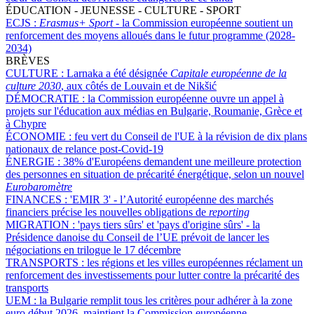
ÉDUCATION - JEUNESSE - CULTURE - SPORT
ECJS :
Erasmus+ Sport
- la Commission européenne soutient un
renforcement des moyens alloués dans le futur programme (2028-
2034)
BRÈVES
CULTURE :
Larnaka a été désignée
Capitale européenne de la
culture 2030
, aux côtés de Louvain et de Nikšić
DÉMOCRATIE :
la Commission européenne ouvre un appel à
projets sur l'éducation aux médias en Bulgarie, Roumanie, Grèce et
à Chypre
ÉCONOMIE :
feu vert du Conseil de l'UE à la révision de dix plans
nationaux de relance post-Covid-19
ÉNERGIE :
38% d'Européens demandent une meilleure protection
des personnes en situation de précarité énergétique, selon un nouvel
Eurobaromètre
FINANCES :
'EMIR 3' - l’Autorité européenne des marchés
financiers précise les nouvelles obligations de
reporting
MIGRATION :
'pays tiers sûrs' et 'pays d'origine sûrs' - la
Présidence danoise du Conseil de l’UE prévoit de lancer les
négociations en trilogue le 17 décembre
TRANSPORTS :
les régions et les villes européennes réclament un
renforcement des investissements pour lutter contre la précarité des
transports
UEM :
la Bulgarie remplit tous les critères pour adhérer à la zone
euro début 2026, maintient la Commission européenne