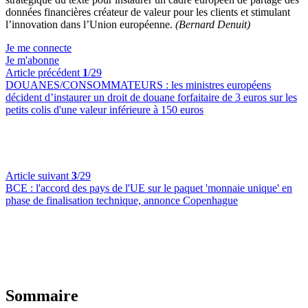
données financières créateur de valeur pour les clients et stimulant
l’innovation dans l’Union européenne.
(Bernard Denuit)
Je me connecte
Je m'abonne
Article précédent
1
/29
DOUANES/CONSOMMATEURS :
les ministres européens
décident d’instaurer un droit de douane forfaitaire de 3 euros sur les
petits colis d'une valeur inférieure à 150 euros
Article suivant
3
/29
BCE :
l'accord des pays de l'UE sur le paquet 'monnaie unique' en
phase de finalisation technique, annonce Copenhague
Sommaire