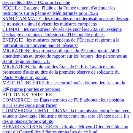
des crédits 2028-2034 pour la pêche
PÊCHE :
l'Espagne, l'Italie et la France tentent d'atténuer les
restrictions sur la pêche en Méditerranée pour 2026
SANTÉ ANIMALE :
les modalités de modernisation des règles sur
le transport animal divisent les ministres européens
CLIMAT :
les calendriers révisés des enchères 2026 du système
d'échange de quotas d'émission de l'UE ont été publiés
ÉNERGIE :
les ministres européens de l’Énergie réagiront à la
publication du nouveau paquet ‘réseaux’
MIGRATION :
les groupes politiques du PE ont apporté 2409
amendements au projet de rapport sur les 'retours' des personnes au
statut irrégulier dans l'UE
MIGRATION :
la plupart des États de l'UE ont avancé leurs
promesses d'aide au titre de la première réserve de solidarité du
'Pacte Asile et migration'
MARCHÉ INTÉRIEUR :
les eurodéputés donnent leur vision du
e
28
régime pour les entreprises
ACTION EXTÉRIEURE
COMMERCE :
les États membres de l'UE adoptent leur position
sur la sauvegarde pour l'acier
COMMERCE/CLIMAT :
CBAM - la Commission européenne veut
soutenir davantage l'industrie européenne qui sera affectée par la fin
des quotas carbone gratuits
AFFAIRES ÉTRANGÈRES :
Ukraine, Moyen-Orient et Chine au
cœur du Conseil des Affaires étrangères de ce lundi