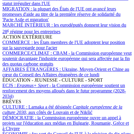
statut irrégulier dans l'UE
MIGRATION :
la plupart des États de l'UE ont avancé leurs
promesses d'aide au titre de la première réserve de solidarité du
'Pacte Asile et migration'
MARCHÉ INTÉRIEUR :
les eurodéputés donnent leur vision du
e
28
régime pour les entreprises
ACTION EXTÉRIEURE
COMMERCE :
les États membres de l'UE adoptent leur position
sur la sauvegarde pour l'acier
COMMERCE/CLIMAT :
CBAM - la Commission européenne veut
soutenir davantage l'industrie européenne qui sera affectée par la fin
des quotas carbone gratuits
AFFAIRES ÉTRANGÈRES :
Ukraine, Moyen-Orient et Chine au
cœur du Conseil des Affaires étrangères de ce lundi
ÉDUCATION - JEUNESSE - CULTURE - SPORT
ECJS :
Erasmus+ Sport
- la Commission européenne soutient un
renforcement des moyens alloués dans le futur programme (2028-
2034)
BRÈVES
CULTURE :
Larnaka a été désignée
Capitale européenne de la
culture 2030
, aux côtés de Louvain et de Nikšić
DÉMOCRATIE :
la Commission européenne ouvre un appel à
projets sur l'éducation aux médias en Bulgarie, Roumanie, Grèce et
à Chypre
ÉCONOMIE :
feu vert du Conseil de l'UE à la révision de dix plans