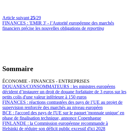
Article suivant
25
/29
FINANCES :
'EMIR 3' - l’Autorité européenne des marchés
financiers précise les nouvelles obligations de
reporting
Sommaire
ÉCONOMIE - FINANCES - ENTREPRISES
DOUANES/CONSOMMATEURS :
les ministres européens
décident d’instaurer un droit de douane forfaitaire de 3 euros sur les
petits colis d'une valeur inférieure à 150 euros
FINANCES :
réactions contrastées des pays de l’UE au projet de
supervision renforcée des marchés au niveau européen
BCE :
l'accord des pays de l'UE sur le paquet 'monnaie unique' en
phase de finalisation technique, annonce Copenhague
FINLANDE :
la Commission européenne recommande à
Helsinki de réduire son déficit public excessif d'ici 2028