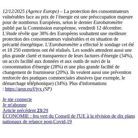
12/12/2025 (Agence Europe)
–
La protection des consommateurs
vulnérables face au prix de l’énergie est une préoccupation majeure
pour de nombreux Européens, selon le dernier
Eurobaromètre
publié par la Commission européenne, vendredi 12 décembre.
L'étude révèle que 38% des Européens souhaitent une meilleure
protection des consommateurs vulnérables et en situation de
précarité énergétique. L'
Eurobaromètre
a effectué le sondage cet été
et 18 250 entretiens ont été réalisés. Les sondés attendent aussi une
plus grande clarté et transparence de leurs factures d'énergie (34%),
un accès facilité aux données et aux outils de suivi de la
consommation d'énergie (28%) et une plus grande facilité de
changement de fournisseur (20%). Ils veulent aussi une prévention
renforcée des pratiques commerciales abusives (par exemple, le
démarchage téléphonique) (34%). Plus d'informations
:
https://aeur.eu/f/jyx
(SP)
Je me connecte
Je m'abonne
Article précédent
23
/29
ÉCONOMIE :
feu vert du Conseil de l'UE à la révision de dix plans
nationaux de relance post-Covid-19