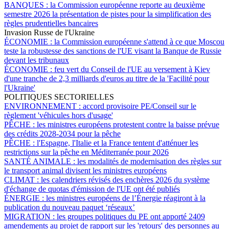
BANQUES :
la Commission européenne reporte au deuxième
semestre 2026 la présentation de pistes pour la simplification des
règles prudentielles bancaires
Invasion Russe de l'Ukraine
ÉCONOMIE :
la Commission européenne s'attend à ce que Moscou
teste la robustesse des sanctions de l'UE visant la Banque de Russie
devant les tribunaux
ÉCONOMIE :
feu vert du Conseil de l'UE au versement à Kiev
d'une tranche de 2,3 milliards d'euros au titre de la 'Facilité pour
l'Ukraine'
POLITIQUES SECTORIELLES
ENVIRONNEMENT :
accord provisoire PE/Conseil sur le
règlement 'véhicules hors d'usage'
PÊCHE :
les ministres européens protestent contre la baisse prévue
des crédits 2028-2034 pour la pêche
PÊCHE :
l'Espagne, l'Italie et la France tentent d'atténuer les
restrictions sur la pêche en Méditerranée pour 2026
SANTÉ ANIMALE :
les modalités de modernisation des règles sur
le transport animal divisent les ministres européens
CLIMAT :
les calendriers révisés des enchères 2026 du système
d'échange de quotas d'émission de l'UE ont été publiés
ÉNERGIE :
les ministres européens de l’Énergie réagiront à la
publication du nouveau paquet ‘réseaux’
MIGRATION :
les groupes politiques du PE ont apporté 2409
amendements au projet de rapport sur les 'retours' des personnes au