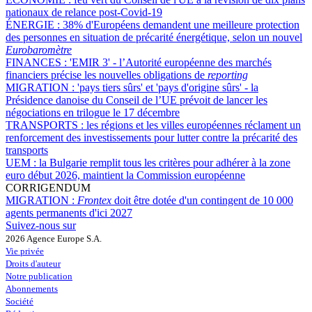
nationaux de relance post-Covid-19
ÉNERGIE :
38% d'Européens demandent une meilleure protection
des personnes en situation de précarité énergétique, selon un nouvel
Eurobaromètre
FINANCES :
'EMIR 3' - l’Autorité européenne des marchés
financiers précise les nouvelles obligations de
reporting
MIGRATION :
'pays tiers sûrs' et 'pays d'origine sûrs' - la
Présidence danoise du Conseil de l’UE prévoit de lancer les
négociations en trilogue le 17 décembre
TRANSPORTS :
les régions et les villes européennes réclament un
renforcement des investissements pour lutter contre la précarité des
transports
UEM :
la Bulgarie remplit tous les critères pour adhérer à la zone
euro début 2026, maintient la Commission européenne
CORRIGENDUM
MIGRATION :
Frontex
doit être dotée d'un contingent de 10 000
agents permanents d'ici 2027
Suivez-nous sur
2026 Agence Europe S.A.
Vie privée
Droits d'auteur
Notre publication
Abonnements
Société