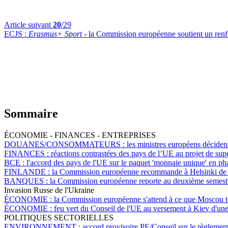
Article suivant
20
/29
ECJS :
Erasmus+ Sport
- la Commission européenne soutient un ren
Sommaire
ÉCONOMIE - FINANCES - ENTREPRISES
DOUANES/CONSOMMATEURS :
les ministres européens décident
FINANCES :
réactions contrastées des pays de l’UE au projet de su
BCE :
l'accord des pays de l'UE sur le paquet 'monnaie unique' en p
FINLANDE :
la Commission européenne recommande à Helsinki de réd
BANQUES :
la Commission européenne reporte au deuxième semestre 2
Invasion Russe de l'Ukraine
ÉCONOMIE :
la Commission européenne s'attend à ce que Moscou tes
ÉCONOMIE :
feu vert du Conseil de l'UE au versement à Kiev d'une tr
POLITIQUES SECTORIELLES
ENVIRONNEMENT :
accord provisoire PE/Conseil sur le règlement