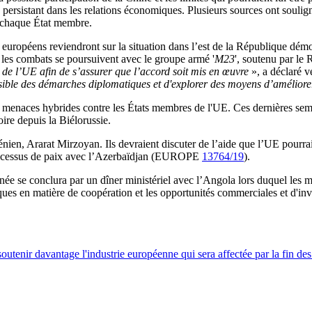
re persistant dans les relations économiques. Plusieurs sources ont souli
c chaque État membre.
 européens reviendront sur la situation dans l’est de la République dé
, les combats se poursuivent avec le groupe armé '
M23
', soutenu par le
au de l’UE afin de s’assurer que l’accord soit mis en œuvre
», a déclaré 
ssible des démarches diplomatiques et d'explorer des moyens d’amélior
es menaces hybrides contre les États membres de l'UE. Ces dernières sema
ire depuis la Biélorussie.
en, Ararat Mirzoyan. Ils devraient discuter de l’aide que l’UE pourrait 
 processus de paix avec l’Azerbaïdjan (EUROPE
13764/19
).
ée se conclura par un dîner ministériel avec l’Angola lors duquel les min
itiques en matière de coopération et les opportunités commerciales et d'in
nir davantage l'industrie européenne qui sera affectée par la fin des