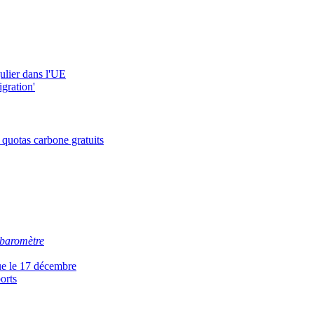
gulier dans l'UE
igration'
 quotas carbone gratuits
baromètre
gue le 17 décembre
orts