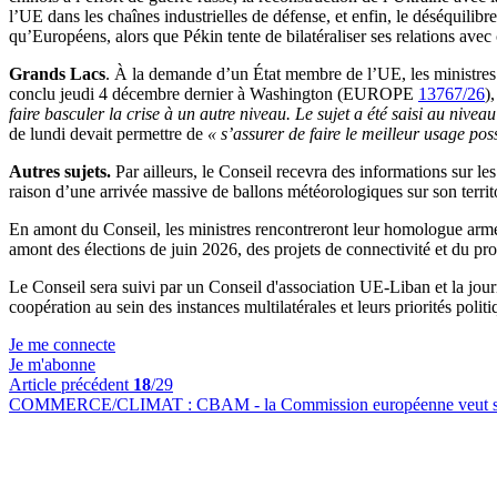
l’UE dans les chaînes industrielles de défense, et enfin, le déséquilib
qu’Européens, alors que Pékin tente de bilatéraliser ses relations ave
Grands Lacs
. À la demande d’un État membre de l’UE, les ministres
conclu jeudi 4 décembre dernier à Washington (EUROPE
13767/26
)
faire basculer la crise à un autre niveau. Le sujet a été saisi au nive
de lundi devait permettre de
«
s’assurer de faire le meilleur usage po
Autres sujets.
Par ailleurs, le Conseil recevra des informations sur l
raison d’une arrivée massive de ballons météorologiques sur son territo
En amont du Conseil, les ministres rencontreront leur homologue arméni
amont des élections de juin 2026, des projets de connectivité et du
Le Conseil sera suivi par un Conseil d'association UE-Liban et la journ
coopération au sein des instances multilatérales et leurs priorités pol
Je me connecte
Je m'abonne
Article précédent
18
/29
COMMERCE/CLIMAT :
CBAM - la Commission européenne veut soute