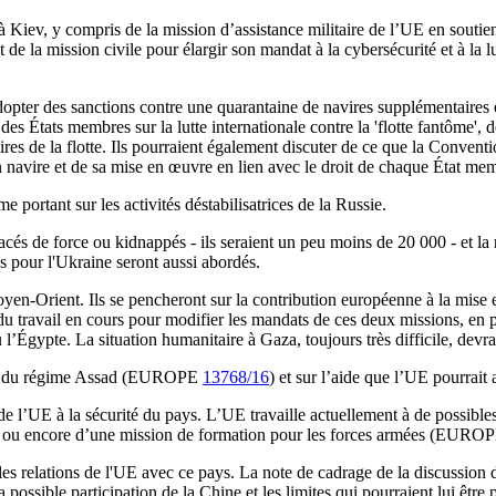
 à Kiev, y compris de la mission d’assistance militaire de l’UE en sou
de la mission civile pour élargir son mandat à la cybersécurité et à la lu
 adopter des sanctions contre une quarantaine de navires supplémentaires e
 États membres sur la lutte internationale contre la 'flotte fantôme', d
vires de la flotte. Ils pourraient également discuter de ce que la Conv
n navire et de sa mise en œuvre en lien avec le droit de chaque État me
 portant sur les activités déstabilisatrices de la Russie.
lacés de force ou kidnappés - ils seraient un peu moins de 20 000 - et la
 pour l'Ukraine seront aussi abordés.
Moyen-Orient. Ils se pencheront sur la contribution européenne à la mis
 du travail en cours pour modifier les mandats de ces deux missions, en p
 l’Égypte. La situation humanitaire à Gaza, toujours très difficile, devr
chute du régime Assad (EUROPE
13768/16
) et sur l’aide que l’UE pourrait 
de l’UE à la sécurité du pays. L’UE travaille actuellement à de possible
ières ou encore d’une mission de formation pour les forces armées (EUR
es relations de l'UE avec ce pays. La note de cadrage de la discussion 
a possible participation de la Chine et les limites qui pourraient lui être 