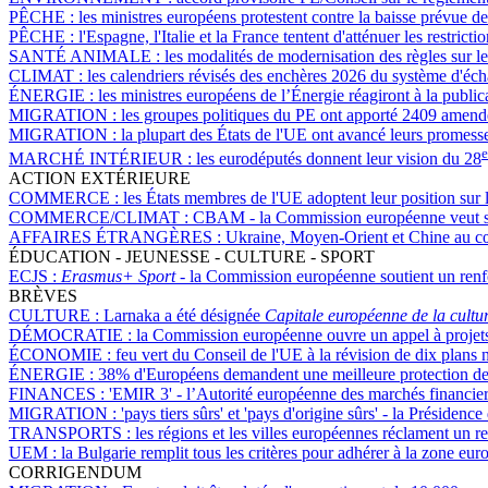
PÊCHE :
les ministres européens protestent contre la baisse prévue d
PÊCHE :
l'Espagne, l'Italie et la France tentent d'atténuer les restri
SANTÉ ANIMALE :
les modalités de modernisation des règles sur le
CLIMAT :
les calendriers révisés des enchères 2026 du système d'éch
ÉNERGIE :
les ministres européens de l’Énergie réagiront à la publ
MIGRATION :
les groupes politiques du PE ont apporté 2409 amendeme
MIGRATION :
la plupart des États de l'UE ont avancé leurs promesses
e
MARCHÉ INTÉRIEUR :
les eurodéputés donnent leur vision du 28
ACTION EXTÉRIEURE
COMMERCE :
les États membres de l'UE adoptent leur position sur 
COMMERCE/CLIMAT :
CBAM - la Commission européenne veut soute
AFFAIRES ÉTRANGÈRES :
Ukraine, Moyen-Orient et Chine au cœu
ÉDUCATION - JEUNESSE - CULTURE - SPORT
ECJS :
Erasmus+ Sport
- la Commission européenne soutient un ren
BRÈVES
CULTURE :
Larnaka a été désignée
Capitale européenne de la cultu
DÉMOCRATIE :
la Commission européenne ouvre un appel à projets
ÉCONOMIE :
feu vert du Conseil de l'UE à la révision de dix plans
ÉNERGIE :
38% d'Européens demandent une meilleure protection des 
FINANCES :
'EMIR 3' - l’Autorité européenne des marchés financier
MIGRATION :
'pays tiers sûrs' et 'pays d'origine sûrs' - la Préside
TRANSPORTS :
les régions et les villes européennes réclament un r
UEM :
la Bulgarie remplit tous les critères pour adhérer à la zone 
CORRIGENDUM