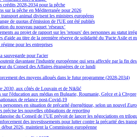
es crédits 2028-2034 pour la pêche
ctions sur la pêche en Méditerranée pour 2026
 transport animal divisent les ministres européens
ange de quotas d'émission de l'UE ont été publiés
ication du nouveau paquet ‘réseaux’
nts au projet de rapport sur les 'retours' des personnes au statut irré
 d'aide au titre de la première réserve de solidarité du 'Pacte Asile et m
régime pour les entreprises
la sauvegarde pour l'acier
nir davantage l'industrie européenne qui sera affectée par la fin des
r du Conseil des Affaires étrangères de ce lundi
forcement des moyens alloués dans le futur programme (2028-2034)
re 2030
, aux côtés de Louvain et de Nikšić
 sur l'éducation aux médias en Bulgarie, Roumanie, Grèce et à Chypre
 nationaux de relance post-Covid-19
personnes en situation de précarité énergétique, selon un nouvel
Euro
s précise les nouvelles obligations de
reporting
nce danoise du Conseil de l’UE prévoit de lancer les négociations en trilo
enforcement des investissements pour lutter contre la précarité des transp
euro début 2026, maintient la Commission européenne