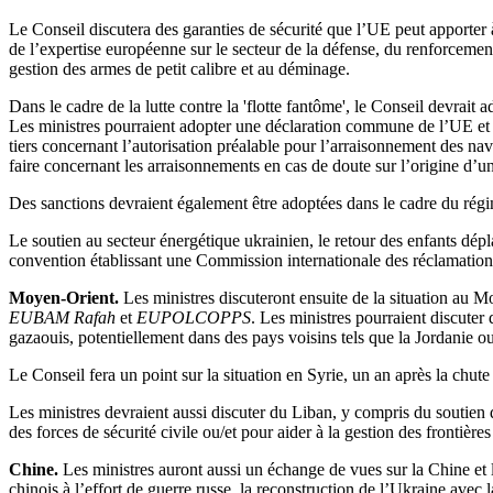
Le Conseil discutera des garanties de sécurité que l’UE peut apporter
de l’expertise européenne sur le secteur de la défense, du renforcement 
gestion des armes de petit calibre et au déminage.
Dans le cadre de la lutte contre la 'flotte fantôme', le Conseil devrait
Les ministres pourraient adopter une déclaration commune de l’UE et des
tiers concernant l’autorisation préalable pour l’arraisonnement des na
faire concernant les arraisonnements en cas de doute sur l’origine d’u
Des sanctions devraient également être adoptées dans le cadre du régime
Le soutien au secteur énergétique ukrainien, le retour des enfants dép
convention établissant une Commission internationale des réclamations
Moyen-Orient.
Les ministres discuteront ensuite de la situation au 
EUBAM Rafah
et
EUPOLCOPPS
. Les ministres pourraient discuter
gazaouis, potentiellement dans des pays voisins tels que la Jordanie ou
Le Conseil fera un point sur la situation en Syrie, un an après la 
Les ministres devraient aussi discuter du Liban, y compris du soutien 
des forces de sécurité civile ou/et pour aider à la gestion des front
Chine.
Les ministres auront aussi un échange de vues sur la Chine et l
chinois à l’effort de guerre russe, la reconstruction de l’Ukraine avec l