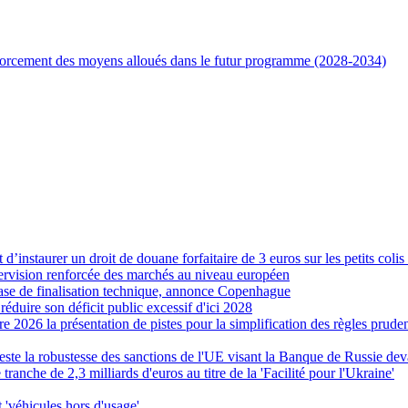
forcement des moyens alloués dans le futur programme (2028-2034)
 d’instaurer un droit de douane forfaitaire de 3 euros sur les petits coli
pervision renforcée des marchés au niveau européen
hase de finalisation technique, annonce Copenhague
uire son déficit public excessif d'ici 2028
026 la présentation de pistes pour la simplification des règles pruden
te la robustesse des sanctions de l'UE visant la Banque de Russie dev
anche de 2,3 milliards d'euros au titre de la 'Facilité pour l'Ukraine'
 'véhicules hors d'usage'