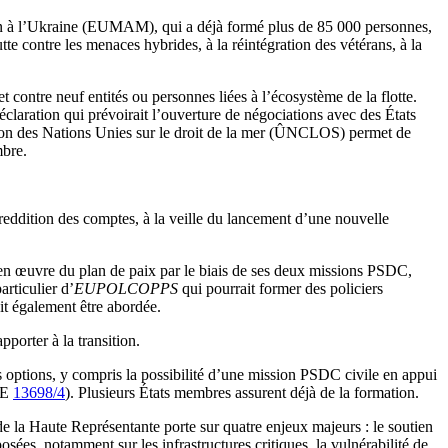
tien à l’Ukraine (EUMAM), qui a déjà formé plus de 85 000 personnes,
tte contre les menaces hybrides, à la réintégration des vétérans, à la
t contre neuf entités ou personnes liées à l’écosystème de la flotte.
éclaration qui prévoirait l’ouverture de négociations avec des États
ention des Nations Unies sur le droit de la mer (ÛNCLOS) permet de
mbre.
 reddition des comptes, à la veille du lancement d’une nouvelle
e en œuvre du plan de paix par le biais de ses deux missions PSDC,
articulier d’
EUPOLCOPPS
qui pourrait former des policiers
ait également être abordée.
apporter à la transition.
s options, y compris la possibilité d’une mission PSDC civile en appui
OPE
13698/4
). Plusieurs États membres assurent déjà de la formation.
de la Haute Représentante porte sur quatre enjeux majeurs : le soutien
posées, notamment sur les infrastructures critiques, la vulnérabilité de