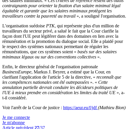
des salaires minimaux. «
Ces critères de référence restent des outils
contraignants pour orienter la fixation d'un salaire minimal légal
équitable et garantir que les salaires minimaux protègent les
travailleurs contre la pauvreté au travail
», a souligné l'organisation.
L'organisation suédoise
PTK
, qui représente plus d'un million de
travailleurs du secteur privé, a salué le fait que la Cour clarifie la
façon dont l'UE peut légiférer dans des domaines en lien avec la
rémunération et la promotion du dialogue social. Elle a plaidé pour
le respect des systèmes nationaux permettant de réguler les
rémunérations, que ces systèmes soient «
basés sur des salaires
minimaux légaux ou sur des conventions collectives
».
Enfin, le directeur général de l'organisation patronale
BusinessEurope
, Markus J. Beyrer, a estimé que la Cour, en
clarifiant l'application de l'article 5 de la directive, «
reconnaît que
les compétences nationales ont été outrepassées
». «
Cette
annulation partielle devrait conduire les décideurs politiques de
l'UE à mieux prendre en considération les limites du traité UE
», a-
t-il considéré.
Voir l'arrêt de la Cour de justice :
https://aeur.eu/f/jdf
(Mathieu Bion)
Je me connecte
Je m'abonne
Article précédent
27
/37