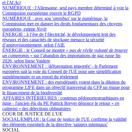
et l'
AI Act
NUMÉRIQUE :
l'Allemagne, seul pays membre déterminé à voir la
Commission européenne rouvrir le RGPD
NUMÉRIQUE :
avec son '
omnibus
' sur le numérique, la
Commission met en danger les droits fondamentaux des citoyens
européens, estime
Noyb
ÉNERGIE :
à l’ère de l’électricité, le développement lent des
réseaux et des capacités de stockage menace la sécurité
d’approvisionnement, selon l'AIE
ÉNERGIE :
le Conseil ne montre «
pas de réelle volonté de trouver
un compromis
» sur l’abandon des importations de gaz russe fin
2026, selon Inese Vaidere
ENVIRONNEMENT :
'déforestation importée' - le Parlement
européen suit la voie du Conseil de l'UE pour une simplification
supplémentaire et un report du règlement
ENVIRONNEMENT :
des eurodéputés voient dans la dilution du
programme
LIFE
dans un objectif transversal du CFP un risque pour
le financement de la biodiversité
AFFAIRES INTÉRIEURES :
contenus pédopornographiques en
ligne - l'ancien élu du PE Patrick Breyer dénonce le retour «
en
catimini
» des détections obligatoires
COUR DE JUSTICE DE L'UE
SOCIAL/EMPLOI :
la Cour de justice de l'UE confirme la validité
des éléments essentiels de la directive 'salaires minimaux'
SOCIAL