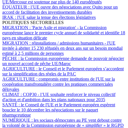
UE/Mercosur est soutenue par plus de 140 eurodéputés
ÉQUATEUR :
l’UE ouvre des négociations avec Quito pour un
accord de facilitation des investissements durables
IRAK :
l'UE salue la tenue des élections législatives
POLITIQUES SECTORIELLES
MIGRATION :
'Pacte Asile et migration' - la Commission
européenne lance le premier cycle annuel de solidarité et identifie 18
pays en situation délicate
MIGRATION :
réinstallations / admissions humanitaires - l'UE
invitée à abriter 15 230 réfugiés en deux ans sur un besoin mondial
estimé à 2,5 millions de personnes
PÊCHE :
la Commission européenne demande de pouvoir négocier
un nouvel accord de pêche UE/Maroc
AGRICULTURE :
le Conseil et le Parlement européen s’accordent
sur la simplification des règles de la PAC
AGRICULTURE :
compromis entre institutions de l'UE sur la
coopération transfrontalière contre les pratiques commerciales
déloyales
CLIMAT :
COP30 - l’UE souhaite renforcer le niveau collectif
d'action et d'ambition dans les plans nationaux pour 2035
SANTÉ :
le Conseil de l'UE et le Parlement européen espèrent
boucler le 10 décembre les négociations sur le paquet
pharmaceutique
NUMÉRIQUE :
les sociaux-démocrates au PE vent debout contre
la volonté de la Commission européenne de «
simplifier
» le RGPD