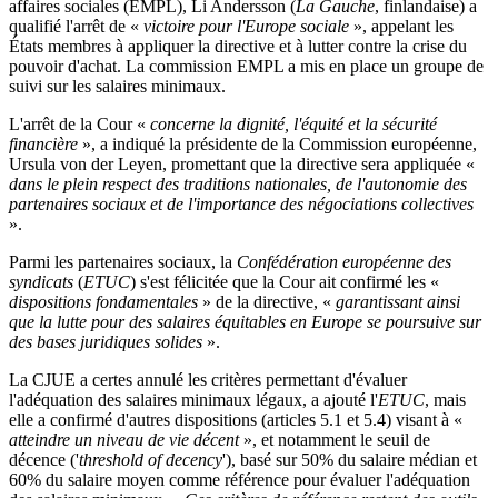
affaires sociales (EMPL), Li Andersson (
La Gauche
, finlandaise) a
qualifié l'arrêt de «
victoire pour l'Europe sociale
», appelant les
États membres à appliquer la directive et à lutter contre la crise du
pouvoir d'achat. La commission EMPL a mis en place un groupe de
suivi sur les salaires minimaux.
L'arrêt de la Cour «
concerne la dignité, l'équité et la sécurité
financière
», a indiqué la présidente de la Commission européenne,
Ursula von der Leyen, promettant que la directive sera appliquée «
dans le plein respect des traditions nationales, de l'autonomie des
partenaires sociaux et de l'importance des négociations collectives
».
Parmi les partenaires sociaux, la
Confédération européenne des
syndicats
(
ETUC
) s'est félicitée que la Cour ait confirmé les «
dispositions fondamentales
» de la directive, «
garantissant ainsi
que la lutte pour des salaires équitables en Europe se poursuive sur
des bases juridiques solides
».
La CJUE a certes annulé les critères permettant d'évaluer
l'adéquation des salaires minimaux légaux, a ajouté l'
ETUC
, mais
elle a confirmé d'autres dispositions (articles 5.1 et 5.4) visant à «
atteindre un niveau de vie décent
», et notamment le seuil de
décence ('
threshold of decency
'), basé sur 50% du salaire médian et
60% du salaire moyen comme référence pour évaluer l'adéquation