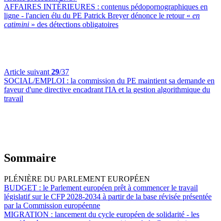
AFFAIRES INTÉRIEURES :
contenus pédopornographiques en
ligne - l'ancien élu du PE Patrick Breyer dénonce le retour «
en
catimini
» des détections obligatoires
Article suivant
29
/37
SOCIAL/EMPLOI :
la commission du PE maintient sa demande en
faveur d'une directive encadrant l'IA et la gestion algorithmique du
travail
Sommaire
PLÉNIÈRE DU PARLEMENT EUROPÉEN
BUDGET :
le Parlement européen prêt à commencer le travail
législatif sur le CFP 2028-2034 à partir de la base révisée présentée
par la Commission européenne
MIGRATION :
lancement du cycle européen de solidarité - les