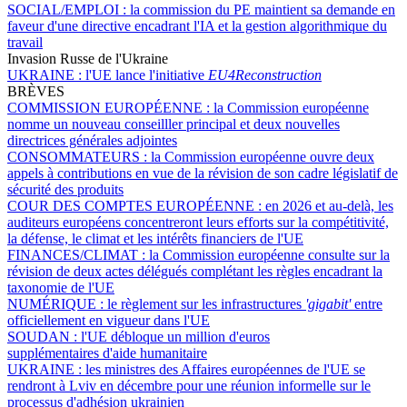
SOCIAL/EMPLOI :
la commission du PE maintient sa demande en
faveur d'une directive encadrant l'IA et la gestion algorithmique du
travail
Invasion Russe de l'Ukraine
UKRAINE :
l'UE lance l'initiative
EU4Reconstruction
BRÈVES
COMMISSION EUROPÉENNE :
la Commission européenne
nomme un nouveau conseilller principal et deux nouvelles
directrices générales adjointes
CONSOMMATEURS :
la Commission européenne ouvre deux
appels à contributions en vue de la révision de son cadre législatif de
sécurité des produits
COUR DES COMPTES EUROPÉENNE :
en 2026 et au-delà, les
auditeurs européens concentreront leurs efforts sur la compétitivité,
la défense, le climat et les intérêts financiers de l'UE
FINANCES/CLIMAT :
la Commission européenne consulte sur la
révision de deux actes délégués complétant les règles encadrant la
taxonomie de l'UE
NUMÉRIQUE :
le règlement sur les infrastructures
'gigabit'
entre
officiellement en vigueur dans l'UE
SOUDAN :
l'UE débloque un million d'euros
supplémentaires d'aide humanitaire
UKRAINE :
les ministres des Affaires européennes de l'UE se
rendront à Lviv en décembre pour une réunion informelle sur le
processus d'adhésion ukrainien