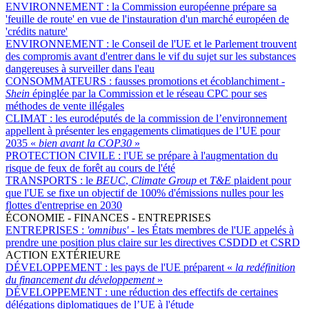
ENVIRONNEMENT :
la Commission européenne prépare sa
'feuille de route' en vue de l'instauration d'un marché européen de
'crédits nature'
ENVIRONNEMENT :
le Conseil de l'UE et le Parlement trouvent
des compromis avant d'entrer dans le vif du sujet sur les substances
dangereuses à surveiller dans l'eau
CONSOMMATEURS :
fausses promotions et écoblanchiment -
Shein
épinglée par la Commission et le réseau CPC pour ses
méthodes de vente illégales
CLIMAT :
les eurodéputés de la commission de l’environnement
appellent à présenter les engagements climatiques de l’UE pour
2035 «
bien avant la COP30
»
PROTECTION CIVILE :
l'UE se prépare à l'augmentation du
risque de feux de forêt au cours de l'été
TRANSPORTS :
le
BEUC
,
Climate Group
et
T&E
plaident pour
que l'UE se fixe un objectif de 100% d'émissions nulles pour les
flottes d'entreprise en 2030
ÉCONOMIE - FINANCES - ENTREPRISES
ENTREPRISES :
'omnibus'
- les États membres de l'UE appelés à
prendre une position plus claire sur les directives CSDDD et CSRD
ACTION EXTÉRIEURE
DÉVELOPPEMENT :
les pays de l'UE préparent «
la redéfinition
du financement du développement
»
DÉVELOPPEMENT :
une réduction des effectifs de certaines
délégations diplomatiques de l’UE à l'étude