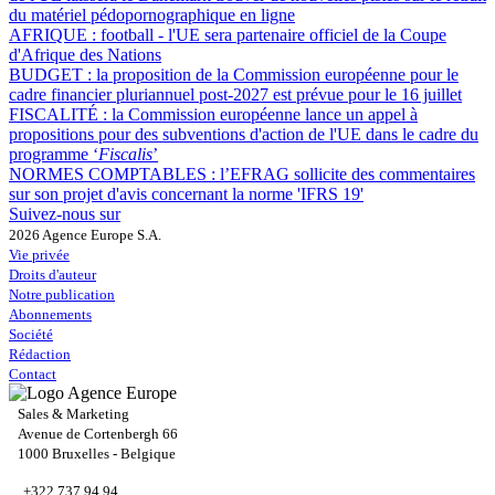
du matériel pédopornographique en ligne
AFRIQUE :
football - l'UE sera partenaire officiel de la Coupe
d'Afrique des Nations
BUDGET :
la proposition de la Commission européenne pour le
cadre financier pluriannuel post-2027 est prévue pour le 16 juillet
FISCALITÉ :
la Commission européenne lance un appel à
propositions pour des subventions d'action de l'UE dans le cadre du
programme ‘
Fiscalis
’
NORMES COMPTABLES :
l’EFRAG sollicite des commentaires
sur son projet d'avis concernant la norme 'IFRS 19'
Suivez-nous sur
2026 Agence Europe S.A.
Vie privée
Droits d'auteur
Notre publication
Abonnements
Société
Rédaction
Contact
Sales & Marketing
Avenue de Cortenbergh 66
1000 Bruxelles - Belgique
+322 737 94 94