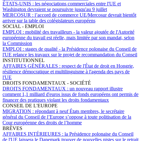
ÉTATS-UNIS :
les négociations commerciales entre l'UE et
Washington devraient se poursuivre jusqu'au 9 juillet
MERCOSUR :
l’accord de commerce UE/Mercosur devrait bientôt
arriver sur la table des colégislateurs européens
SOCIAL - EMPLOI
EMPLOI :
mobilité des travailleurs - la valeur ajoutée de l'Autorité
européenne du travail est réelle, mais limitée par son mandat, selon
la Commission
EMPLOI :
stages de qualité - la Présidence polonaise du Conseil de
l'UE relance les travaux sur le projet de recommandation du Conseil
INSTITUTIONNEL
AFFAIRES GÉNÉRALES :
respect de l'État de droit en Hongrie,
résilience démocratique et multilinguisme à l'agenda des pays de
l'UE
DROITS FONDAMENTAUX - SOCIÉTÉ
DROITS FONDAMENTAUX :
un nouveau rapport illustre
comment 1,1 milliard d'euros issus de fonds européens ont permis de
financer des pratiques violant les droits fondamentaux
CONSEIL DE L'EUROPE
MIGRATION :
répondant à neuf États membres, le secrétaire
général du Conseil de l’Europe s’oppose à toute politisation de la
Cour européenne des droits de l’homme
BRÈVES
AFFAIRES INTÉRIEURES :
la Présidence polonaise du Conseil
de l'UE laissera le Danemark trouver de nouvelles pistes sur le retrait