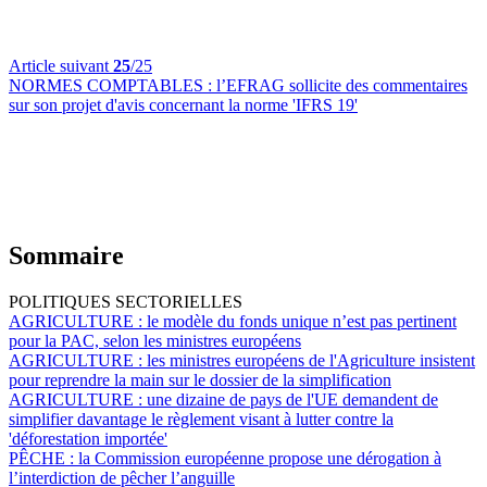
Article suivant
25
/25
NORMES COMPTABLES :
l’EFRAG sollicite des commentaires
sur son projet d'avis concernant la norme 'IFRS 19'
Sommaire
POLITIQUES SECTORIELLES
AGRICULTURE :
le modèle du fonds unique n’est pas pertinent
pour la PAC, selon les ministres européens
AGRICULTURE :
les ministres européens de l'Agriculture insistent
pour reprendre la main sur le dossier de la simplification
AGRICULTURE :
une dizaine de pays de l'UE demandent de
simplifier davantage le règlement visant à lutter contre la
'déforestation importée'
PÊCHE :
la Commission européenne propose une dérogation à
l’interdiction de pêcher l’anguille