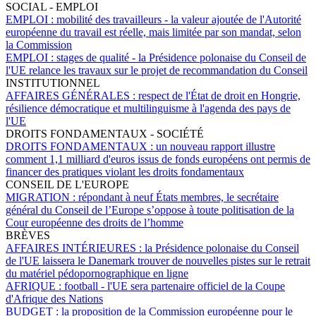
SOCIAL - EMPLOI
EMPLOI :
mobilité des travailleurs - la valeur ajoutée de l'Autorité
européenne du travail est réelle, mais limitée par son mandat, selon
la Commission
EMPLOI :
stages de qualité - la Présidence polonaise du Conseil de
l'UE relance les travaux sur le projet de recommandation du Conseil
INSTITUTIONNEL
AFFAIRES GÉNÉRALES :
respect de l'État de droit en Hongrie,
résilience démocratique et multilinguisme à l'agenda des pays de
l'UE
DROITS FONDAMENTAUX - SOCIÉTÉ
DROITS FONDAMENTAUX :
un nouveau rapport illustre
comment 1,1 milliard d'euros issus de fonds européens ont permis de
financer des pratiques violant les droits fondamentaux
CONSEIL DE L'EUROPE
MIGRATION :
répondant à neuf États membres, le secrétaire
général du Conseil de l’Europe s’oppose à toute politisation de la
Cour européenne des droits de l’homme
BRÈVES
AFFAIRES INTÉRIEURES :
la Présidence polonaise du Conseil
de l'UE laissera le Danemark trouver de nouvelles pistes sur le retrait
du matériel pédopornographique en ligne
AFRIQUE :
football - l'UE sera partenaire officiel de la Coupe
d'Afrique des Nations
BUDGET :
la proposition de la Commission européenne pour le