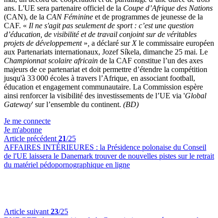
ans. L'UE sera partenaire officiel de la
Coupe d’Afrique des Nations
(CAN), de la
CAN Féminine
et de programmes de jeunesse de la
CAF. «
Il ne s'agit pas seulement de sport : c’est une question
d’éducation, de visibilité et de travail conjoint sur de véritables
projets de développement
»
,
a déclaré sur
X
le commissaire européen
aux Partenariats internationaux, Jozef Síkela, dimanche 25 mai. Le
Championnat scolaire africain
de la CAF constitue l’un des axes
majeurs de ce partenariat et doit permettre d’étendre la compétition
jusqu'à 33 000 écoles à travers l’Afrique, en associant football,
éducation et engagement communautaire. La Commission espère
ainsi renforcer la visibilité des investissements de l’UE via '
Global
Gateway
' sur l’ensemble du continent.
(BD)
Je me connecte
Je m'abonne
Article précédent
21
/25
AFFAIRES INTÉRIEURES :
la Présidence polonaise du Conseil
de l'UE laissera le Danemark trouver de nouvelles pistes sur le retrait
du matériel pédopornographique en ligne
Article suivant
23
/25