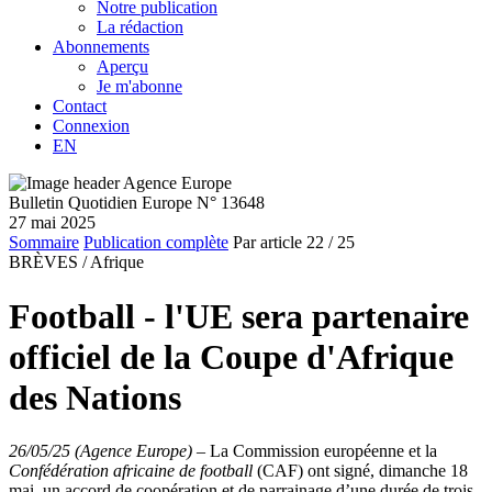
Notre publication
La rédaction
Abonnements
Aperçu
Je m'abonne
Contact
Connexion
EN
Bulletin Quotidien Europe N° 13648
27 mai 2025
Sommaire
Publication complète
Par article
22
/ 25
BRÈVES /
Afrique
Football - l'UE sera partenaire
officiel de la Coupe d'Afrique
des Nations
26/05/25 (Agence Europe)
–
La Commission européenne et la
Confédération africaine de football
(CAF) ont signé, dimanche 18
mai, un accord de coopération et de parrainage d’une durée de trois