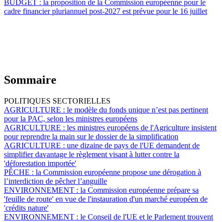
BUDGET :
la proposition de la Commission européenne pour le
cadre financier pluriannuel post-2027 est prévue pour le 16 juillet
Sommaire
POLITIQUES SECTORIELLES
AGRICULTURE :
le modèle du fonds unique n’est pas pertinent
pour la PAC, selon les ministres européens
AGRICULTURE :
les ministres européens de l'Agriculture insistent
pour reprendre la main sur le dossier de la simplification
AGRICULTURE :
une dizaine de pays de l'UE demandent de
simplifier davantage le règlement visant à lutter contre la
'déforestation importée'
PÊCHE :
la Commission européenne propose une dérogation à
l’interdiction de pêcher l’anguille
ENVIRONNEMENT :
la Commission européenne prépare sa
'feuille de route' en vue de l'instauration d'un marché européen de
'crédits nature'
ENVIRONNEMENT :
le Conseil de l'UE et le Parlement trouvent