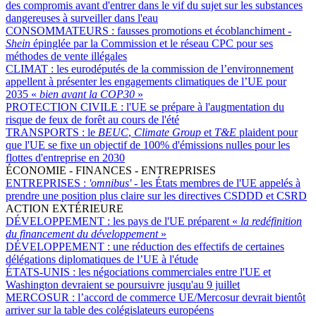
des compromis avant d'entrer dans le vif du sujet sur les substances
dangereuses à surveiller dans l'eau
CONSOMMATEURS :
fausses promotions et écoblanchiment -
Shein
épinglée par la Commission et le réseau CPC pour ses
méthodes de vente illégales
CLIMAT :
les eurodéputés de la commission de l’environnement
appellent à présenter les engagements climatiques de l’UE pour
2035 «
bien avant la COP30
»
PROTECTION CIVILE :
l'UE se prépare à l'augmentation du
risque de feux de forêt au cours de l'été
TRANSPORTS :
le
BEUC
,
Climate Group
et
T&E
plaident pour
que l'UE se fixe un objectif de 100% d'émissions nulles pour les
flottes d'entreprise en 2030
ÉCONOMIE - FINANCES - ENTREPRISES
ENTREPRISES :
'omnibus'
- les États membres de l'UE appelés à
prendre une position plus claire sur les directives CSDDD et CSRD
ACTION EXTÉRIEURE
DÉVELOPPEMENT :
les pays de l'UE préparent «
la redéfinition
du financement du développement
»
DÉVELOPPEMENT :
une réduction des effectifs de certaines
délégations diplomatiques de l’UE à l'étude
ÉTATS-UNIS :
les négociations commerciales entre l'UE et
Washington devraient se poursuivre jusqu'au 9 juillet
MERCOSUR :
l’accord de commerce UE/Mercosur devrait bientôt
arriver sur la table des colégislateurs européens