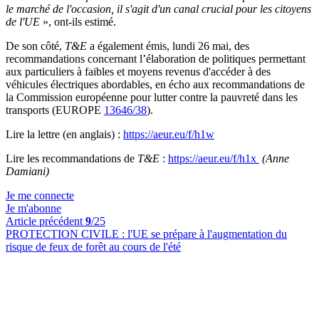
le marché de l'occasion, il s'agit d'un canal crucial pour les citoyens
de l'UE
», ont-ils estimé.
De son côté,
T&E
a également émis, lundi 26 mai, des
recommandations concernant l’élaboration de politiques permettant
aux particuliers à faibles et moyens revenus d'accéder à des
véhicules électriques abordables, en écho aux recommandations de
la Commission européenne pour lutter contre la pauvreté dans les
transports (EUROPE
13646/38
).
Lire la lettre (en anglais) :
https://aeur.eu/f/h1w
Lire les recommandations de
T&E
:
https://aeur.eu/f/h1x
(Anne
Damiani)
Je me connecte
Je m'abonne
Article précédent
9
/25
PROTECTION CIVILE :
l'UE se prépare à l'augmentation du
risque de feux de forêt au cours de l'été