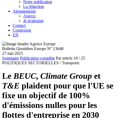
Notre publication
La rédaction
Abonnements
Aperçu
Je m'abonne
Contact
Connexion
EN
Bulletin Quotidien Europe N° 13648
27 mai 2025
Sommaire
Publication complète
Par article
10
/ 25
POLITIQUES SECTORIELLES /
Transports
Le
BEUC
,
Climate Group
et
T&E
plaident pour que l'UE se
fixe un objectif de 100%
d'émissions nulles pour les
flottes d'entreprise en 2030