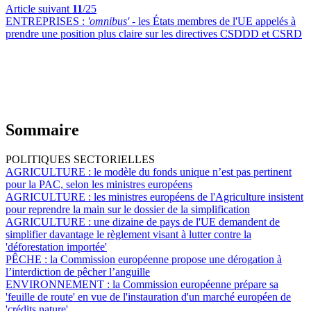
Article suivant
11
/25
ENTREPRISES :
'omnibus'
- les États membres de l'UE appelés à
prendre une position plus claire sur les directives CSDDD et CSRD
Sommaire
POLITIQUES SECTORIELLES
AGRICULTURE :
le modèle du fonds unique n’est pas pertinent
pour la PAC, selon les ministres européens
AGRICULTURE :
les ministres européens de l'Agriculture insistent
pour reprendre la main sur le dossier de la simplification
AGRICULTURE :
une dizaine de pays de l'UE demandent de
simplifier davantage le règlement visant à lutter contre la
'déforestation importée'
PÊCHE :
la Commission européenne propose une dérogation à
l’interdiction de pêcher l’anguille
ENVIRONNEMENT :
la Commission européenne prépare sa
'feuille de route' en vue de l'instauration d'un marché européen de
'crédits nature'