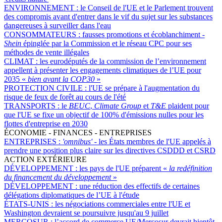
ENVIRONNEMENT :
le Conseil de l'UE et le Parlement trouvent
des compromis avant d'entrer dans le vif du sujet sur les substances
dangereuses à surveiller dans l'eau
CONSOMMATEURS :
fausses promotions et écoblanchiment -
Shein
épinglée par la Commission et le réseau CPC pour ses
méthodes de vente illégales
CLIMAT :
les eurodéputés de la commission de l’environnement
appellent à présenter les engagements climatiques de l’UE pour
2035 «
bien avant la COP30
»
PROTECTION CIVILE :
l'UE se prépare à l'augmentation du
risque de feux de forêt au cours de l'été
TRANSPORTS :
le
BEUC
,
Climate Group
et
T&E
plaident pour
que l'UE se fixe un objectif de 100% d'émissions nulles pour les
flottes d'entreprise en 2030
ÉCONOMIE - FINANCES - ENTREPRISES
ENTREPRISES :
'omnibus'
- les États membres de l'UE appelés à
prendre une position plus claire sur les directives CSDDD et CSRD
ACTION EXTÉRIEURE
DÉVELOPPEMENT :
les pays de l'UE préparent «
la redéfinition
du financement du développement
»
DÉVELOPPEMENT :
une réduction des effectifs de certaines
délégations diplomatiques de l’UE à l'étude
ÉTATS-UNIS :
les négociations commerciales entre l'UE et
Washington devraient se poursuivre jusqu'au 9 juillet
MERCOSUR :
l’accord de commerce UE/Mercosur devrait bientôt