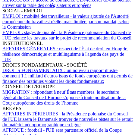
arriver sur la table des colégislateurs européens
SOCIAL - EMPLOI
EMPLOI :
mobilité des travailleurs - la valeur ajoutée de l'Autorité
européenne du travail est réelle, mais limitée par son mandat, selon
la Commission
EMPLOI :
stages de qualité - la Présidence polonaise du Conseil de
l'UE relance les travaux sur le projet de recommandation du Conseil
INSTITUTIONNEL
AFFAIRES GÉNÉRALES :
respect de l'État de droit en Hongrie,
résilience démocratique et multilinguisme à l'agenda des pays de
l'UE
DROITS FONDAMENTAUX - SOCIÉTÉ
DROITS FONDAMENTAUX :
un nouveau rapport illustre
comment 1,1 milliard d'euros issus de fonds européens ont permis de
financer des pratiques violant les droits fondamentaux
CONSEIL DE L'EUROPE
MIGRATION :
répondant à neuf États membres, le secrétaire
général du Conseil de l’Europe s’oppose à toute politisation de la
Cour européenne des droits de l’homme
BRÈVES
AFFAIRES INTÉRIEURES :
la Présidence polonaise du Conseil
de l'UE laissera le Danemark trouver de nouvelles pistes sur le retrait
du matériel pédopornographique en ligne
AFRIQUE :
football - l'UE sera partenaire officiel de la Coupe