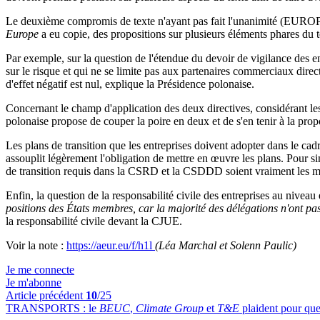
Le deuxième compromis de texte n'ayant pas fait l'unanimité (EUR
Europe
a eu copie, des propositions sur plusieurs éléments phares du t
Par exemple, sur la question de l'étendue du devoir de vigilance des e
sur le risque et qui ne se limite pas aux partenaires commerciaux directs
d'effet négatif est nul, explique la Présidence polonaise.
Concernant le champ d'application des deux directives, considérant les
polonaise propose de couper la poire en deux et de s'en tenir à la p
Les plans de transition que les entreprises doivent adopter dans le c
assouplit légèrement l'obligation de mettre en œuvre les plans. Pour s
de transition requis dans la CSRD et la CSDDD soient vraiment les m
Enfin, la question de la responsabilité civile des entreprises au nive
positions des États membres, car la majorité des délégations n'ont p
la responsabilité civile devant la CJUE.
Voir la note :
https://aeur.eu/f/h1l
(Léa Marchal et Solenn Paulic)
Je me connecte
Je m'abonne
Article précédent
10
/25
TRANSPORTS :
le
BEUC
,
Climate Group
et
T&E
plaident pour que 