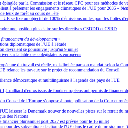
n
épinglée par la Commission et le réseau CPC pour ses méthodes de ven
llent à présenter les engagements climatiques de l’UE pour 2035 «
bie
de feux de forêt au cours de l'été
l'UE se fixe un objectif de 100% d'émissions nulles pour les flottes d'
endre une position plus claire sur les directives CSDDD et CSRD
du financement du développement
»
ations diplomatiques de l’UE à l'étude
n devraient se poursuivre jusqu'au 9 juillet
ver sur la table des colégislateurs européens
européenne du travail est réelle, mais limitée par son mandat, selon la C
l'UE relance les travaux sur le projet de recommandation du Conseil
ésilience démocratique et multilinguisme à l'agenda des pays de l'UE
 1,1 milliard d'euros issus de fonds européens ont permis de financer d
 du Conseil de l’Europe s’oppose à toute politisation de la Cour europ
l'UE laissera le Danemark trouver de nouvelles pistes sur le retrait du
ique des Nations
financier pluriannuel post-2027 est prévue pour le 16 juillet
s pour des subventions d'action de l'UE dans le cadre du programme ‘