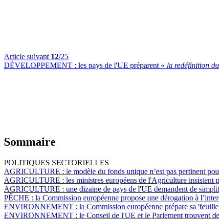
Article suivant
12
/25
DÉVELOPPEMENT :
les pays de l'UE préparent «
la redéfinition 
Sommaire
POLITIQUES SECTORIELLES
AGRICULTURE :
le modèle du fonds unique n’est pas pertinent pou
AGRICULTURE :
les ministres européens de l'Agriculture insistent 
AGRICULTURE :
une dizaine de pays de l'UE demandent de simplifie
PÊCHE :
la Commission européenne propose une dérogation à l’interd
ENVIRONNEMENT :
la Commission européenne prépare sa 'feuille 
ENVIRONNEMENT :
le Conseil de l'UE et le Parlement trouvent de