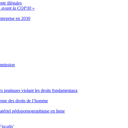
te illégales
n avant la COP30
»
entreprise en 2030
ommission
es pratiques violant les droits fondamentaux
éenne des droits de l’homme
 matériel pédopornographique en ligne
Fiscalis
’