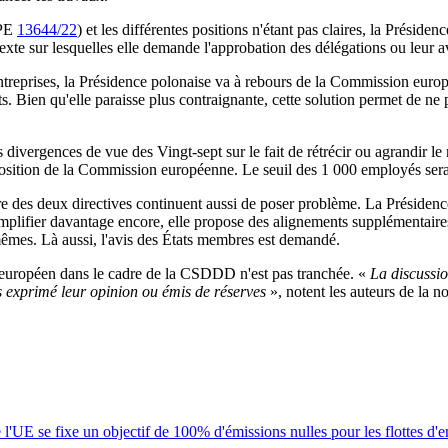
OPE
13644/22
) et les différentes positions n'étant pas claires, la Présid
exte sur lesquelles elle demande l'approbation des délégations ou leur a
ntreprises, la Présidence polonaise va à rebours de la Commission europ
. Bien qu'elle paraisse plus contraignante, cette solution permet de ne pa
 divergences de vue des Vingt-sept sur le fait de rétrécir ou agrandir l
roposition de la Commission européenne. Le seuil des 1 000 employés s
adre des deux directives continuent aussi de poser problème. La Présiden
implifier davantage encore, elle propose des alignements supplémentaires
êmes. Là aussi, l'avis des États membres est demandé.
au européen dans le cadre de la CSDDD n'est pas tranchée. «
La discussio
as exprimé leur opinion ou émis de réserves
», notent les auteurs de la n
l'UE se fixe un objectif de 100% d'émissions nulles pour les flottes d'