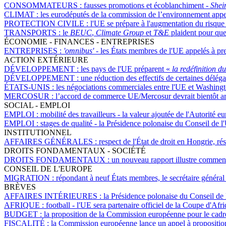
CONSOMMATEURS :
fausses promotions et écoblanchiment -
Shei
CLIMAT :
les eurodéputés de la commission de l’environnement appe
PROTECTION CIVILE :
l'UE se prépare à l'augmentation du risque 
TRANSPORTS :
le
BEUC
,
Climate Group
et
T&E
plaident pour que 
ÉCONOMIE - FINANCES - ENTREPRISES
ENTREPRISES :
'omnibus'
- les États membres de l'UE appelés à pr
ACTION EXTÉRIEURE
DÉVELOPPEMENT :
les pays de l'UE préparent «
la redéfinition 
DÉVELOPPEMENT :
une réduction des effectifs de certaines délég
ÉTATS-UNIS :
les négociations commerciales entre l'UE et Washingto
MERCOSUR :
l’accord de commerce UE/Mercosur devrait bientôt arri
SOCIAL - EMPLOI
EMPLOI :
mobilité des travailleurs - la valeur ajoutée de l'Autorité 
EMPLOI :
stages de qualité - la Présidence polonaise du Conseil de 
INSTITUTIONNEL
AFFAIRES GÉNÉRALES :
respect de l'État de droit en Hongrie, r
DROITS FONDAMENTAUX - SOCIÉTÉ
DROITS FONDAMENTAUX :
un nouveau rapport illustre comment
CONSEIL DE L'EUROPE
MIGRATION :
répondant à neuf États membres, le secrétaire général
BRÈVES
AFFAIRES INTÉRIEURES :
la Présidence polonaise du Conseil de 
AFRIQUE :
football - l'UE sera partenaire officiel de la Coupe d'Afr
BUDGET :
la proposition de la Commission européenne pour le cadre 
FISCALITÉ :
la Commission européenne lance un appel à proposition