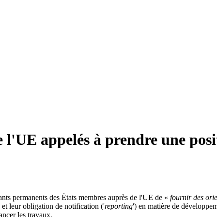
l'UE appelés à prendre une positi
ants permanents des États membres auprès de l'UE de «
fournir des ori
 leur obligation de notification ('
reporting
') en matière de développem
ancer les travaux.