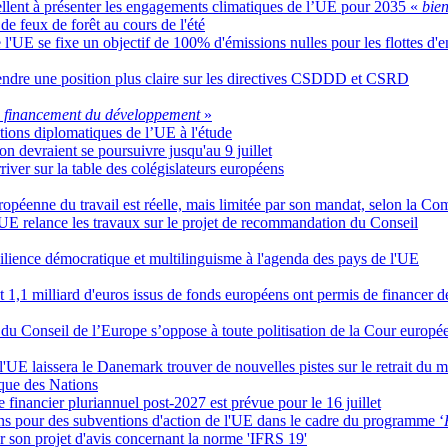
llent à présenter les engagements climatiques de l’UE pour 2035 «
bie
de feux de forêt au cours de l'été
l'UE se fixe un objectif de 100% d'émissions nulles pour les flottes d'
endre une position plus claire sur les directives CSDDD et CSRD
du financement du développement
»
ations diplomatiques de l’UE à l'étude
n devraient se poursuivre jusqu'au 9 juillet
ver sur la table des colégislateurs européens
européenne du travail est réelle, mais limitée par son mandat, selon la C
l'UE relance les travaux sur le projet de recommandation du Conseil
ésilience démocratique et multilinguisme à l'agenda des pays de l'UE
 1,1 milliard d'euros issus de fonds européens ont permis de financer d
 du Conseil de l’Europe s’oppose à toute politisation de la Cour europ
l'UE laissera le Danemark trouver de nouvelles pistes sur le retrait du
ique des Nations
financier pluriannuel post-2027 est prévue pour le 16 juillet
s pour des subventions d'action de l'UE dans le cadre du programme ‘
 son projet d'avis concernant la norme 'IFRS 19'