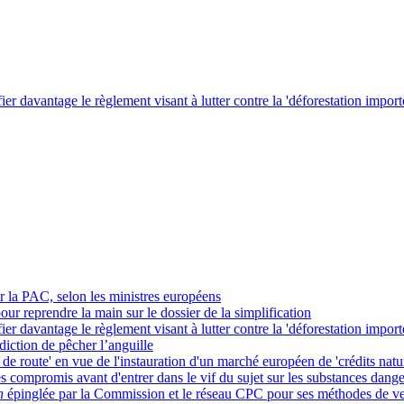
r davantage le règlement visant à lutter contre la 'déforestation import
r la PAC, selon les ministres européens
pour reprendre la main sur le dossier de la simplification
r davantage le règlement visant à lutter contre la 'déforestation import
iction de pêcher l’anguille
de route' en vue de l'instauration d'un marché européen de 'crédits natu
s compromis avant d'entrer dans le vif du sujet sur les substances dange
n
épinglée par la Commission et le réseau CPC pour ses méthodes de ven