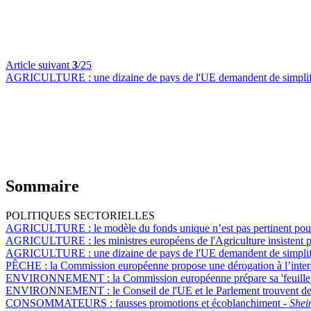
Article suivant
3
/25
AGRICULTURE :
une dizaine de pays de l'UE demandent de simplifie
Sommaire
POLITIQUES SECTORIELLES
AGRICULTURE :
le modèle du fonds unique n’est pas pertinent pou
AGRICULTURE :
les ministres européens de l'Agriculture insistent 
AGRICULTURE :
une dizaine de pays de l'UE demandent de simplifie
PÊCHE :
la Commission européenne propose une dérogation à l’interd
ENVIRONNEMENT :
la Commission européenne prépare sa 'feuille 
ENVIRONNEMENT :
le Conseil de l'UE et le Parlement trouvent de
CONSOMMATEURS :
fausses promotions et écoblanchiment -
Shei