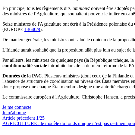
En principe, tous les règlements dits '
omnibus
' doivent être adoptés pa
des ministres de l’Agriculture, qui souhaitent pouvoir le traiter eux-
Seize ministres de l'Agriculture ont écrit à la Présidence polonaise du
(EUROPE
13640/8
).
De manière générale, les ministres ont salué le contenu de la propositio
L'Irlande aurait souhaité que la proposition allât plus loin au sujet 
Par ailleurs, les ministres de quelques pays (la République tchèque, l
conditionnalité sociale
introduite lors de la dernière réforme de la P
Données de la PAC
. Plusieurs ministres (dont ceux de la Finlande e
l'absence de structure de coordination au niveau des États membres ent
donc proposé que chaque État membre désigne une autorité chargée d’éla
Le commissaire européen à l'Agriculture, Christophe Hansen, a précisé
Je me connecte
Je m'abonne
Article précédent
1
/25
AGRICULTURE :
le modèle du fonds unique n’est pas pertinent pou