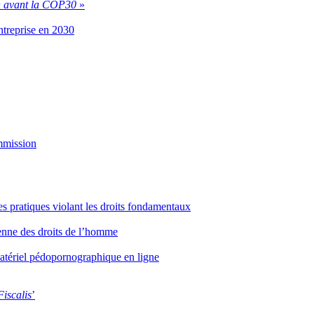
n avant la COP30
»
entreprise en 2030
ommission
es pratiques violant les droits fondamentaux
éenne des droits de l’homme
 matériel pédopornographique en ligne
Fiscalis
’