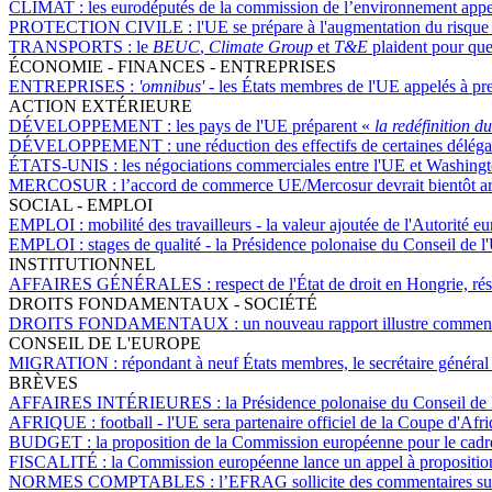
CLIMAT :
les eurodéputés de la commission de l’environnement appe
PROTECTION CIVILE :
l'UE se prépare à l'augmentation du risque 
TRANSPORTS :
le
BEUC
,
Climate Group
et
T&E
plaident pour que 
ÉCONOMIE - FINANCES - ENTREPRISES
ENTREPRISES :
'omnibus'
- les États membres de l'UE appelés à pr
ACTION EXTÉRIEURE
DÉVELOPPEMENT :
les pays de l'UE préparent «
la redéfinition 
DÉVELOPPEMENT :
une réduction des effectifs de certaines délég
ÉTATS-UNIS :
les négociations commerciales entre l'UE et Washingto
MERCOSUR :
l’accord de commerce UE/Mercosur devrait bientôt arri
SOCIAL - EMPLOI
EMPLOI :
mobilité des travailleurs - la valeur ajoutée de l'Autorité 
EMPLOI :
stages de qualité - la Présidence polonaise du Conseil de 
INSTITUTIONNEL
AFFAIRES GÉNÉRALES :
respect de l'État de droit en Hongrie, r
DROITS FONDAMENTAUX - SOCIÉTÉ
DROITS FONDAMENTAUX :
un nouveau rapport illustre comment
CONSEIL DE L'EUROPE
MIGRATION :
répondant à neuf États membres, le secrétaire général
BRÈVES
AFFAIRES INTÉRIEURES :
la Présidence polonaise du Conseil de 
AFRIQUE :
football - l'UE sera partenaire officiel de la Coupe d'Afr
BUDGET :
la proposition de la Commission européenne pour le cadre 
FISCALITÉ :
la Commission européenne lance un appel à proposition
NORMES COMPTABLES :
l’EFRAG sollicite des commentaires sur