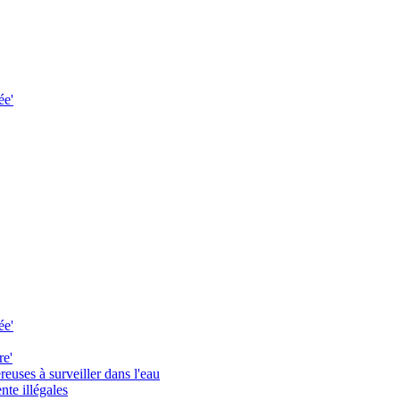
ée'
ée'
re'
reuses à surveiller dans l'eau
te illégales