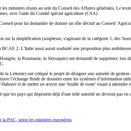
r les ministres réunis au sein du Conseil des Affaires générales. Le texte 
mêmes, avec l'aide du Comité spécial agriculture (CSA).
 Conseil pour lui demander de donner un rôle décisif au Conseil 'Agricult
n sur la simplification (souplesse, s'agissant de la catégorie 1, des 'bo
de la BCAE 2. L'Italie aussi aurait souhaité une proposition plus ambiti
a Hongrie, la Roumanie, la Slovaquie) ont demandé de supprimer, lors du
AC.
t de la Lettonie) ont critiqué le projet de désigner une autorité de gest
rave l’échange fluide de données entre les systèmes d’information utilisé
borer et de mettre en œuvre une 'feuille de route' visant à atteindre et 
 que les pays qui disposent déjà d'une telle autorité ne devront pas en 
r la PAC, selon les ministres européens