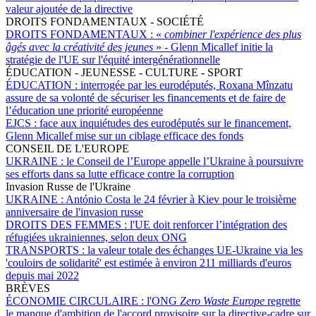
valeur ajoutée de la directive
DROITS FONDAMENTAUX - SOCIÉTÉ
DROITS FONDAMENTAUX :
«
combiner l'expérience des plus
âgés avec la créativité des jeunes
» - Glenn Micallef initie la
stratégie de l'UE sur l'équité intergénérationnelle
ÉDUCATION - JEUNESSE - CULTURE - SPORT
ÉDUCATION :
interrogée par les eurodéputés, Roxana Mînzatu
assure de sa volonté de sécuriser les financements et de faire de
l’éducation une priorité européenne
EJCS :
face aux inquiétudes des eurodéputés sur le financement,
Glenn Micallef mise sur un ciblage efficace des fonds
CONSEIL DE L'EUROPE
UKRAINE :
le Conseil de l’Europe appelle l’Ukraine à poursuivre
ses efforts dans sa lutte efficace contre la corruption
Invasion Russe de l'Ukraine
UKRAINE :
António Costa le 24 février à Kiev pour le troisième
anniversaire de l'invasion russe
DROITS DES FEMMES :
l'UE doit renforcer l’intégration des
réfugiées ukrainiennes, selon deux ONG
TRANSPORTS :
la valeur totale des échanges UE-Ukraine via les
'couloirs de solidarité' est estimée à environ 211 milliards d'euros
depuis mai 2022
BRÈVES
ÉCONOMIE CIRCULAIRE :
l'ONG
Zero Waste Europe
regrette
le manque d'ambition de l'accord provisoire sur la directive-cadre sur