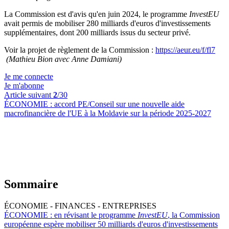
La Commission est d'avis qu'en juin 2024, le programme
InvestEU
avait permis de mobiliser 280 milliards d'euros d'investissements
supplémentaires, dont 200 milliards issus du secteur privé.
Voir la projet de règlement de la Commission :
https://aeur.eu/f/fl7
(Mathieu Bion avec Anne Damiani)
Je me connecte
Je m'abonne
Article suivant
2
/30
ÉCONOMIE :
accord PE/Conseil sur une nouvelle aide
macrofinancière de l'UE à la Moldavie sur la période 2025-2027
Sommaire
ÉCONOMIE - FINANCES - ENTREPRISES
ÉCONOMIE :
en révisant le programme
InvestEU
, la Commission
européenne espère mobiliser 50 milliards d'euros d'investissements