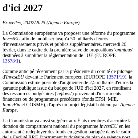
d'ici 2027
Bruxelles, 20/02/2025 (Agence Europe)
La Commission européenne va proposer une réforme du programme
InvestEU
afin de mobiliser jusqu'à 50 milliards d'euros
d'investissements privés et publics supplémentaires, mercredi 26
février, dans le cadre de la première salve de propositions '
omnibus
'
destinées à simplifier la réglementation de l'UE (EUROPE
13578/1
).
Comme anticipé récemment par la présidente du comité de pilotage
d'
InvestEU
devant le Parlement européen (EUROPE
13571/19
), la
Commission estime possible d'augmenter de 2,5 milliards d'euros la
garantie publique issue du budget de l'UE d'ici 2027, en réutilisant
des ressources budgétaires ('
reflows
') provenant d'instruments
financiers ou de programmes précédents (fonds EFSI, MIE,
InnovFin
et COSME), d'après un projet législatif obtenu par
Agence
Europe
.
La Commission va aussi suggérer aux États membres d'accroître la
dotation du compartiment national du programme
InvestEU
en les
autorisant à redéployer des fonds en gestion partagée dans le cadre
de la Facilité RRF, l'instrument budgétaire du plan de relance post-