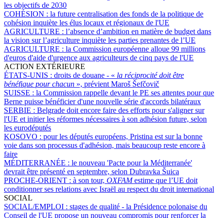
les objectifs de 2030
COHÉSION :
la future centralisation des fonds de la politique de
cohésion inquiète les élus locaux et régionaux de l'UE
AGRICULTURE :
l’absence d’ambition en matière de budget dans
la vision sur l’agriculture inquiète les parties prenantes de l’UE
AGRICULTURE :
la Commission européenne alloue 99 millions
d'euros d'aide d'urgence aux agriculteurs de cinq pays de l'UE
ACTION EXTÉRIEURE
ÉTATS-UNIS :
droits de douane - «
la réciprocité doit être
bénéfique pour chacun
», prévient Maroš Šefčovič
SUISSE :
la Commission rappelle devant le PE ses attentes pour que
Berne puisse bénéficier d'une nouvelle série d'accords bilatéraux
SERBIE :
Belgrade doit encore faire des efforts pour s'aligner sur
l'UE et initier les réformes nécessaires à son adhésion future, selon
les eurodéputés
KOSOVO :
pour les députés européens, Pristina est sur la bonne
voie dans son processus d'adhésion, mais beaucoup reste encore à
faire
MÉDITERRANÉE :
le nouveau 'Pacte pour la Méditerranée'
devrait être présenté en septembre, selon Dubravka Šuica
PROCHE-ORIENT :
à son tour,
OXFAM
estime que l’UE doit
conditionner ses relations avec Israël au respect du droit international
SOCIAL
SOCIAL/EMPLOI :
stages de qualité - la Présidence polonaise du
Conseil de l'UE propose un nouveau compromis pour renforcer la