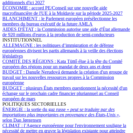
additionnels d'ici 2027
ÉCONOMIE :
accord PE/Conseil sur une nouvelle aide
macrofinancière de l'UE à la Moldavie sur la période 2025-2027
BLANCHIMENT :
le Parlement européen présélectionne les
membres du bureau exécutif de la future AMLA
AIDES D'ÉTAT :
la Commission autorise une aide d'État allemande
de 920 millions d'euros à la production de semi-conducteurs
INSTITUTIONNEL
ALLEMAGNE :
les politiques d’immigration et de défense
européennes divisent les partis allemands à la veille des élections
législatives
COMITÉ DES RÉGIONS :
Kata Tüttő élue à la tête du Comité
européen des régions pour un mandat de deux ans et demi
BUDGET :
Danuše Nerudová demande la création d'un groupe de
travail sur les nouvelles ressources propres à la Commission
européenne
BUDGET :
plusieurs États membres questionnent la nécessité d'un
échange sur le prochain cadre financier pluriannuel au Conseil
européen de mars
POLITIQUES SECTORIELLES
ÉNERGIE :
la sortie du gaz russe «
peut se traduire par des
importations plus importantes en provenance des États-Unis
»,
selon Dan Jørgensen
CLIMAT :
l’Agence européenne pour l'environnement souligne la
nécessité de mettre en œuvre la législation existante pour atteindre