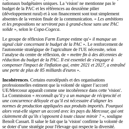
nationaux budgétaires uniques. La 'vision' ne mentionne pas le
budget de la PAC et les références au deuxième pilier
(développement rural) et à son financement sont tout simplement
absentes de la version finale de la communication. «
Les ambitions
et les propositions ne serviront pas à grand-chose sans une PAC
solide
», selon le
Copa-Cogeca
.
Le groupe de réflexion
Farm Europe
estime qu'«
il manque un
signal clair concernant le budget de la PAC
». Le renforcement de
l'autonomie stratégique de l'agriculture de l'UE nécessite, selon
l’analyse du centre de réflexion, de «
mettre fin à des décennies de
réduction du budget de la PAC. Il est essentiel de s'engager à
compenser l'impact de l'inflation qui, entre 2021 et 2027, a entraîné
une perte de plus de 85 milliards d'euros
».
Incohérences
. Certains eurodéputés et des organisations
professionnelles estiment que la volonté de signer l’accord
UE/Mercosur apparaît comme une incohérence dans cette 'vision'.
La Commission «
reconnaît qu’il y a un manque de réciprocité et
une concurrence déloyale et qu’il est nécessaire d’aligner les
normes de production appliquées aux produits importés. Pourquoi
alors veut-elle signer un accord avec les pays du Mercosur, qui ont
clairement dit qu’ils s’opposent à toute clause miroir ?
», souligne
Benoît Cassart. Il salue le fait que la 'vision' confirme la volonté de
se doter d’une stratégie pour l'élevage qui respecte la diversité.