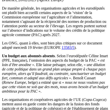
De manière générale, les organisations agricoles et les eurodéputés
ont plutôt bien accueilli certains aspects de la ‘vision’ de la
Commission européenne sur l’agriculture et l’alimentation,
notamment s’agissant de la réciprocité des normes de production ou
l’attention portée au secteur de l’élevage. Les regrets portent surtout
sur l’absence d’indications sur le volume des crédits de la politique
agricole commune (PAC) après 2027.
Les ONG, quant à elles, sont bien plus critiques sur ce document
adopté mercredi 19 février (EUROPE
13583/5
).
Un budget aux abonnés absents
. Selon l’eurodéputée Céline Imart
(PPE, française), l’omission des aspects du budget de la PAC «
est
loin d’être anodine
». Elle laisse présager, selon elle, «
une dilution
de cette politique dans un grand plan unique propre à chaque pays
européen, alors qu’il faudrait, au contraire, sanctuariser un budget
fort, commun et adapté aux défis agricoles
». Benoît Cassart
(
Renew Europe
, belge) a estimé que si «
nous ne nous voulons pas
que cette vision ne soit que des mots, nous avons besoin d’un budget
ambitieux pour la PAC
».
Les organisations et coopératives agricoles de l’UE (
Copa-Cogeca
)
mettent aussi en garde contre les dangers de la fusion des fonds
(agricole et de la politique de cohésion) et de l'établissement de plans