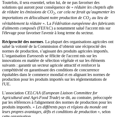
Toutefois, il sera essentiel, selon lui, de ne pas favoriser des
solutions qui auront pour conséquence de «
réduire les cheptels afin
de réduire les émissions de CO
, car cela ne ferait qu’augmenter les
2
importations en délocalisant notre production de CO
au lieu de
2
véritablement la réduire
». La
Fédération européenne des fabricants
d'aliments composés
(FEFAC) a notamment salué l'accent mis sur
l'élevage pour favoriser l'avenir à long terme du secteur.
Réciprocité des normes
. La plupart des organisations agricoles ont
salué la volonté de la Commission d’obtenir une réciprocité des
normes de production, s’agissant des produits agricoles importés.
L’organisation
Euroseeds
se félicite de l'accent mis sur les
innovations en matière de sélection végétale et sur les éléments
suivants : garantir un secteur agricole attractif et renforcer la
compétitivité en garantissant des conditions de concurrence
équitables dans le commerce mondial et en alignant les normes de
production pour les produits importés sur les réglementations de
l'UE.
L’association
CELCAA
(
European Liaison Committee for
Agricultural and Agri-Food Trade
) se dit, au contraire, préoccupée
par les références à l'alignement des normes de production pour les
produits importés. «
Les différents pays et régions du monde ont
leurs propres avantages, défis et conditions de production
», selon
cette organisation.