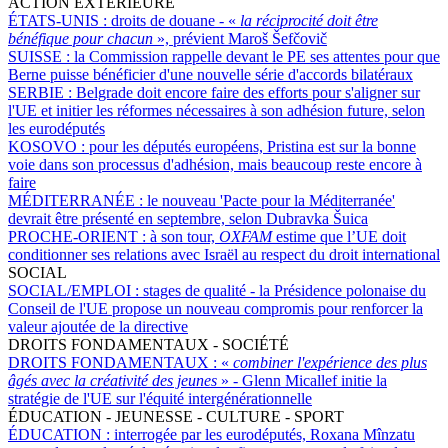
ACTION EXTÉRIEURE
ÉTATS-UNIS :
droits de douane - «
la réciprocité doit être
bénéfique pour chacun
», prévient Maroš Šefčovič
SUISSE :
la Commission rappelle devant le PE ses attentes pour que
Berne puisse bénéficier d'une nouvelle série d'accords bilatéraux
SERBIE :
Belgrade doit encore faire des efforts pour s'aligner sur
l'UE et initier les réformes nécessaires à son adhésion future, selon
les eurodéputés
KOSOVO :
pour les députés européens, Pristina est sur la bonne
voie dans son processus d'adhésion, mais beaucoup reste encore à
faire
MÉDITERRANÉE :
le nouveau 'Pacte pour la Méditerranée'
devrait être présenté en septembre, selon Dubravka Šuica
PROCHE-ORIENT :
à son tour,
OXFAM
estime que l’UE doit
conditionner ses relations avec Israël au respect du droit international
SOCIAL
SOCIAL/EMPLOI :
stages de qualité - la Présidence polonaise du
Conseil de l'UE propose un nouveau compromis pour renforcer la
valeur ajoutée de la directive
DROITS FONDAMENTAUX - SOCIÉTÉ
DROITS FONDAMENTAUX :
«
combiner l'expérience des plus
âgés avec la créativité des jeunes
» - Glenn Micallef initie la
stratégie de l'UE sur l'équité intergénérationnelle
ÉDUCATION - JEUNESSE - CULTURE - SPORT
ÉDUCATION :
interrogée par les eurodéputés, Roxana Mînzatu