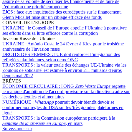
assure de sa volonté de sécuriser les financements et de faire de
l’éducation une priorité européenne
EJCS :
face aux inquiétudes des eurodéputés sur le financement,
Glenn Micallef mise sur un ciblage efficace des fonds
CONSEIL DE L'EUROPE
UKRAINE :
le Conseil de l’Europe appelle l’Ukraine à poursuivre
ses efforts dans sa lutte efficace contre la corruption
Invasion Russe de l'Ukraine
UKRAINE :
António Costa le 24 février à Kiev pour le troisième
anniversaire de l'invasion russe
DROITS DES FEMMES :
l'UE doit renforcer l’intégration des
réfugiées ukrainiennes, selon deux ONG
TRANSPORTS :
la valeur totale des échanges UE-Ukraine via les
'couloirs de solidarité' est estimée à environ 211 milliards d'euros
depuis mai 2022
BRÈVES
ÉCONOMIE CIRCULAIRE :
l'ONG
Zero Waste Europe
regrette
le manque d'ambition de l'accord provisoire sur la directive-cadre sur
les déchets textiles et alimentaires
NUMÉRIQUE :
WhatsApp
pourrait devoir bientôt devoir se
conformer aux règles du DSA sur les 'très grandes plateformes en
ligne'
TRANSPORTS :
la Commission européenne participera à la
Semaine de la croisière en Europe
, en mars
Suivez-nous sur