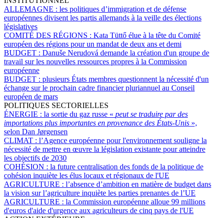
INSTITUTIONNEL
ALLEMAGNE :
les politiques d’immigration et de défense
européennes divisent les partis allemands à la veille des élections
législatives
COMITÉ DES RÉGIONS :
Kata Tüttő élue à la tête du Comité
européen des régions pour un mandat de deux ans et demi
BUDGET :
Danuše Nerudová demande la création d'un groupe de
travail sur les nouvelles ressources propres à la Commission
européenne
BUDGET :
plusieurs États membres questionnent la nécessité d'un
échange sur le prochain cadre financier pluriannuel au Conseil
européen de mars
POLITIQUES SECTORIELLES
ÉNERGIE :
la sortie du gaz russe «
peut se traduire par des
importations plus importantes en provenance des États-Unis
»,
selon Dan Jørgensen
CLIMAT :
l’Agence européenne pour l'environnement souligne la
nécessité de mettre en œuvre la législation existante pour atteindre
les objectifs de 2030
COHÉSION :
la future centralisation des fonds de la politique de
cohésion inquiète les élus locaux et régionaux de l'UE
AGRICULTURE :
l’absence d’ambition en matière de budget dans
la vision sur l’agriculture inquiète les parties prenantes de l’UE
AGRICULTURE :
la Commission européenne alloue 99 millions
d'euros d'aide d'urgence aux agriculteurs de cinq pays de l'UE