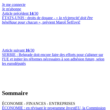
Je me connecte
Je m'abonne
Article précédent
14
/30
ÉTATS-UNIS :
droits de douane - «
la réciprocité doit être
bénéfique pour chacun
», prévient Maroš Šefčovič
Article suivant
16
/30
SERBIE :
Belgrade doit encore faire des efforts pour s'aligner sur
l'UE et initier les réformes nécessaires à son adhésion future, selon
les eurodéputés
Sommaire
ÉCONOMIE - FINANCES - ENTREPRISES
ÉCONOMIE :
en révisant le programme
InvestEU
, la Commission