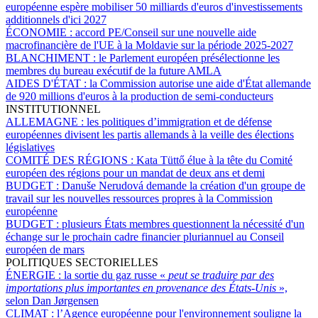
européenne espère mobiliser 50 milliards d'euros d'investissements
additionnels d'ici 2027
ÉCONOMIE :
accord PE/Conseil sur une nouvelle aide
macrofinancière de l'UE à la Moldavie sur la période 2025-2027
BLANCHIMENT :
le Parlement européen présélectionne les
membres du bureau exécutif de la future AMLA
AIDES D'ÉTAT :
la Commission autorise une aide d'État allemande
de 920 millions d'euros à la production de semi-conducteurs
INSTITUTIONNEL
ALLEMAGNE :
les politiques d’immigration et de défense
européennes divisent les partis allemands à la veille des élections
législatives
COMITÉ DES RÉGIONS :
Kata Tüttő élue à la tête du Comité
européen des régions pour un mandat de deux ans et demi
BUDGET :
Danuše Nerudová demande la création d'un groupe de
travail sur les nouvelles ressources propres à la Commission
européenne
BUDGET :
plusieurs États membres questionnent la nécessité d'un
échange sur le prochain cadre financier pluriannuel au Conseil
européen de mars
POLITIQUES SECTORIELLES
ÉNERGIE :
la sortie du gaz russe «
peut se traduire par des
importations plus importantes en provenance des États-Unis
»,
selon Dan Jørgensen
CLIMAT :
l’Agence européenne pour l'environnement souligne la