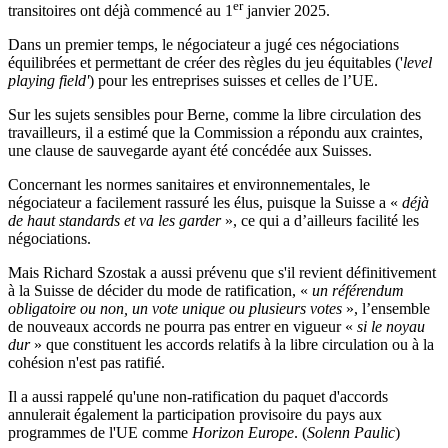
er
transitoires ont déjà commencé au 1
janvier 2025.
Dans un premier temps, le négociateur a jugé ces négociations
équilibrées et permettant de créer des règles du jeu équitables ('
level
playing field'
) pour les entreprises suisses et celles de l’UE.
Sur les sujets sensibles pour Berne, comme la libre circulation des
travailleurs, il a estimé que la Commission a répondu aux craintes,
une clause de sauvegarde ayant été concédée aux Suisses.
Concernant les normes sanitaires et environnementales, le
négociateur a facilement rassuré les élus, puisque la Suisse a «
déjà
de haut standards et va les garder
», ce qui a d’ailleurs facilité les
négociations.
Mais Richard Szostak a aussi prévenu que s'il revient définitivement
à la Suisse de décider du mode de ratification, «
un référendum
obligatoire ou non, un vote unique ou plusieurs votes
», l’ensemble
de nouveaux accords ne pourra pas entrer en vigueur «
si le noyau
dur
» que constituent les accords relatifs à la libre circulation ou à la
cohésion n'est pas ratifié.
Il a aussi rappelé qu'une non-ratification du paquet d'accords
annulerait également la participation provisoire du pays aux
programmes de l'UE comme
Horizon Europe
. (
Solenn Paulic
)