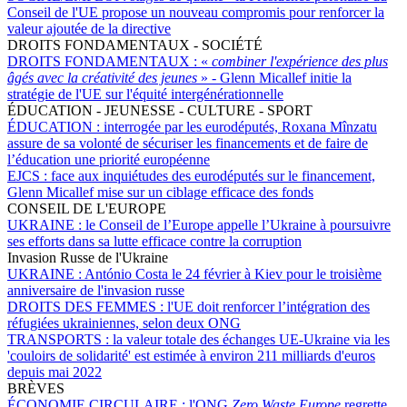
Conseil de l'UE propose un nouveau compromis pour renforcer la
valeur ajoutée de la directive
DROITS FONDAMENTAUX - SOCIÉTÉ
DROITS FONDAMENTAUX :
«
combiner l'expérience des plus
âgés avec la créativité des jeunes
» - Glenn Micallef initie la
stratégie de l'UE sur l'équité intergénérationnelle
ÉDUCATION - JEUNESSE - CULTURE - SPORT
ÉDUCATION :
interrogée par les eurodéputés, Roxana Mînzatu
assure de sa volonté de sécuriser les financements et de faire de
l’éducation une priorité européenne
EJCS :
face aux inquiétudes des eurodéputés sur le financement,
Glenn Micallef mise sur un ciblage efficace des fonds
CONSEIL DE L'EUROPE
UKRAINE :
le Conseil de l’Europe appelle l’Ukraine à poursuivre
ses efforts dans sa lutte efficace contre la corruption
Invasion Russe de l'Ukraine
UKRAINE :
António Costa le 24 février à Kiev pour le troisième
anniversaire de l'invasion russe
DROITS DES FEMMES :
l'UE doit renforcer l’intégration des
réfugiées ukrainiennes, selon deux ONG
TRANSPORTS :
la valeur totale des échanges UE-Ukraine via les
'couloirs de solidarité' est estimée à environ 211 milliards d'euros
depuis mai 2022
BRÈVES
ÉCONOMIE CIRCULAIRE :
l'ONG
Zero Waste Europe
regrette