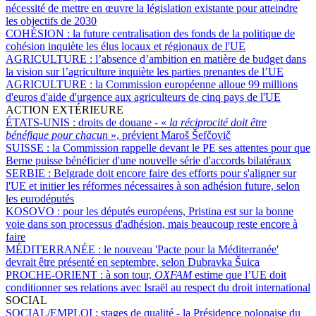
nécessité de mettre en œuvre la législation existante pour atteindre
les objectifs de 2030
COHÉSION :
la future centralisation des fonds de la politique de
cohésion inquiète les élus locaux et régionaux de l'UE
AGRICULTURE :
l’absence d’ambition en matière de budget dans
la vision sur l’agriculture inquiète les parties prenantes de l’UE
AGRICULTURE :
la Commission européenne alloue 99 millions
d'euros d'aide d'urgence aux agriculteurs de cinq pays de l'UE
ACTION EXTÉRIEURE
ÉTATS-UNIS :
droits de douane - «
la réciprocité doit être
bénéfique pour chacun
», prévient Maroš Šefčovič
SUISSE :
la Commission rappelle devant le PE ses attentes pour que
Berne puisse bénéficier d'une nouvelle série d'accords bilatéraux
SERBIE :
Belgrade doit encore faire des efforts pour s'aligner sur
l'UE et initier les réformes nécessaires à son adhésion future, selon
les eurodéputés
KOSOVO :
pour les députés européens, Pristina est sur la bonne
voie dans son processus d'adhésion, mais beaucoup reste encore à
faire
MÉDITERRANÉE :
le nouveau 'Pacte pour la Méditerranée'
devrait être présenté en septembre, selon Dubravka Šuica
PROCHE-ORIENT :
à son tour,
OXFAM
estime que l’UE doit
conditionner ses relations avec Israël au respect du droit international
SOCIAL
SOCIAL/EMPLOI :
stages de qualité - la Présidence polonaise du