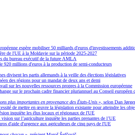
ropéenne espère mobiliser 50 milliards d'euros d'investissements additi
ère de l'UE à la Moldavie sur la période 2025-2027
es du bureau exécutif de la future AMLA
e 920 millions d'euros à la production de semi-conducteurs
s divisent les partis allemands à la veille des élections législatives
opéen des régions pour un mandat de deux ans et demi
ail sur les nouvelles ressources propres à la Commission européenne
change sur le prochain cadre financier pluriannuel au Conseil européen 
tions plus importantes en provenance des États-Unis
», selon Dan Jørge
sité de mettre en œuvre la législation existante pour atteindre les obje
hésion inquiète les élus locaux et régionaux de l'UE
vision sur l’agriculture inquiète les parties prenantes de l’UE
ros d'aide d'urgence aux agriculteurs de cinq pays de l'UE
e pour chacun
», prévient Maroš Šefčovič