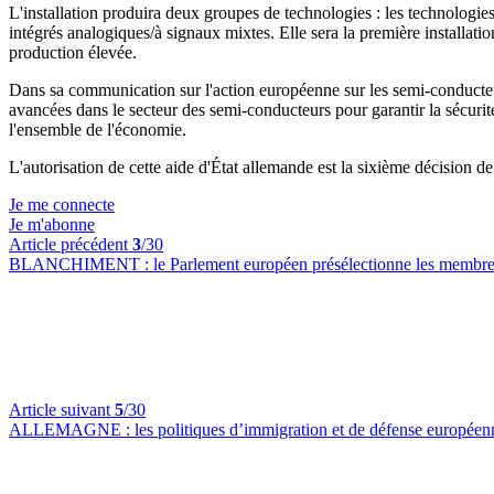
L'installation produira deux groupes de technologies : les technologies 
intégrés analogiques/à signaux mixtes. Elle sera la première installat
production élevée.
Dans sa communication sur l'action européenne sur les semi-conduc
avancées dans le secteur des semi-conducteurs pour garantir la sécurité
l'ensemble de l'économie.
L'autorisation de cette aide d'État allemande est la sixième décision 
Je me connecte
Je m'abonne
Article précédent
3
/30
BLANCHIMENT :
le Parlement européen présélectionne les membr
Article suivant
5
/30
ALLEMAGNE :
les politiques d’immigration et de défense européenne