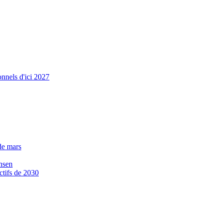
onnels d'ici 2027
de mars
nsen
ctifs de 2030