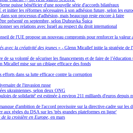
erne puisse bénéficier d'une nouvelle série d'accords bilatéraux
E et initier les réformes nécessaires à son adhésion future, selon les eur
e dans son processus d'adhésion, mais beaucoup reste encore à faire
 être présenté en septembre, selon Dubravka Šuica
onner ses relations avec Israël au respect du droit international
onseil de l'UE propose un nouveau compromis pour renforcer la valeur a
s avec la créativité des jeunes
» - Glenn Micallef initie la stratégie de 
 de sa volonté de sécuriser les financements et de faire de l’éducation
n Micallef mise sur un ciblage efficace des fonds
efforts dans sa lutte efficace contre la corruption
versaire de l'invasion russe
ugiées ukrainiennes, selon deux ONG
uloirs de solidarité' est estimée à environ 211 milliards d'euros depuis
manque d'ambition de l'accord provisoire sur la directive-cadre sur les dé
er aux règles du DSA sur les 'très grandes plateformes en ligne'
de la croisière en Europe
, en mars