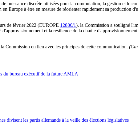
de puissance discrète utilisées pour la commutation, la gestion et le cont
ion en Europe à être en mesure de réorienter rapidement sa production d'
teurs de février 2022 (EUROPE
12886/1
), la Commission a souligné l'im
 d'approvisionnement et la résilience de la chaîne d'approvisionnement d
de la Commission en lien avec les principes de cette communication.
(Cam
es du bureau exécutif de la future AMLA
s divisent les partis allemands à la veille des élections législatives