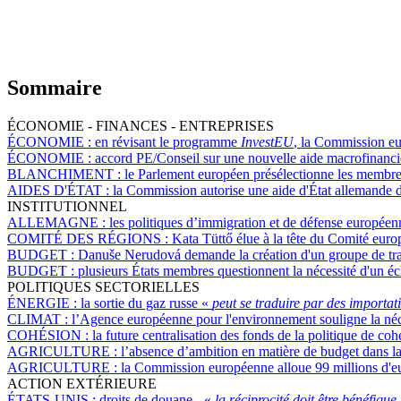
Sommaire
ÉCONOMIE - FINANCES - ENTREPRISES
ÉCONOMIE :
en révisant le programme
InvestEU
, la Commission eu
ÉCONOMIE :
accord PE/Conseil sur une nouvelle aide macrofinanci
BLANCHIMENT :
le Parlement européen présélectionne les membr
AIDES D'ÉTAT :
la Commission autorise une aide d'État allemande d
INSTITUTIONNEL
ALLEMAGNE :
les politiques d’immigration et de défense européenne
COMITÉ DES RÉGIONS :
Kata Tüttő élue à la tête du Comité eur
BUDGET :
Danuše Nerudová demande la création d'un groupe de trav
BUDGET :
plusieurs États membres questionnent la nécessité d'un é
POLITIQUES SECTORIELLES
ÉNERGIE :
la sortie du gaz russe «
peut se traduire par des importa
CLIMAT :
l’Agence européenne pour l'environnement souligne la néces
COHÉSION :
la future centralisation des fonds de la politique de co
AGRICULTURE :
l’absence d’ambition en matière de budget dans la 
AGRICULTURE :
la Commission européenne alloue 99 millions d'eu
ACTION EXTÉRIEURE
ÉTATS-UNIS :
droits de douane - «
la réciprocité doit être bénéfiqu