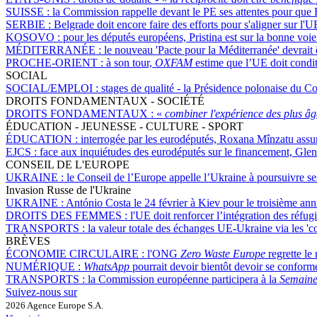
SUISSE :
la Commission rappelle devant le PE ses attentes pour que B
SERBIE :
Belgrade doit encore faire des efforts pour s'aligner sur l'U
KOSOVO :
pour les députés européens, Pristina est sur la bonne voi
MÉDITERRANÉE :
le nouveau 'Pacte pour la Méditerranée' devrait
PROCHE-ORIENT :
à son tour,
OXFAM
estime que l’UE doit conditi
SOCIAL
SOCIAL/EMPLOI :
stages de qualité - la Présidence polonaise du C
DROITS FONDAMENTAUX - SOCIÉTÉ
DROITS FONDAMENTAUX :
«
combiner l'expérience des plus âgé
ÉDUCATION - JEUNESSE - CULTURE - SPORT
ÉDUCATION :
interrogée par les eurodéputés, Roxana Mînzatu assure
EJCS :
face aux inquiétudes des eurodéputés sur le financement, Glen
CONSEIL DE L'EUROPE
UKRAINE :
le Conseil de l’Europe appelle l’Ukraine à poursuivre ses 
Invasion Russe de l'Ukraine
UKRAINE :
António Costa le 24 février à Kiev pour le troisième anni
DROITS DES FEMMES :
l'UE doit renforcer l’intégration des réf
TRANSPORTS :
la valeur totale des échanges UE-Ukraine via les 'co
BRÈVES
ÉCONOMIE CIRCULAIRE :
l'ONG
Zero Waste Europe
regrette le 
NUMÉRIQUE :
WhatsApp
pourrait devoir bientôt devoir se conform
TRANSPORTS :
la Commission européenne participera à la
Semaine 
Suivez-nous sur
2026 Agence Europe S.A.