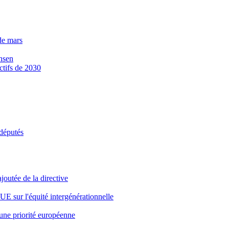
de mars
nsen
ctifs de 2030
odéputés
joutée de la directive
l'UE sur l'équité intergénérationnelle
 une priorité européenne