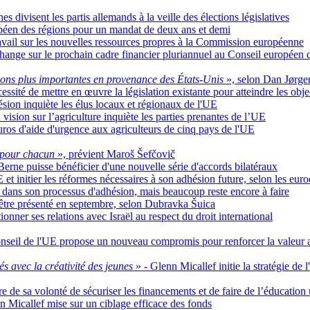
s divisent les partis allemands à la veille des élections législatives
opéen des régions pour un mandat de deux ans et demi
ail sur les nouvelles ressources propres à la Commission européenne
change sur le prochain cadre financier pluriannuel au Conseil européen 
tions plus importantes en provenance des États-Unis
», selon Dan Jørge
sité de mettre en œuvre la législation existante pour atteindre les obje
hésion inquiète les élus locaux et régionaux de l'UE
vision sur l’agriculture inquiète les parties prenantes de l’UE
ros d'aide d'urgence aux agriculteurs de cinq pays de l'UE
e pour chacun
», prévient Maroš Šefčovič
erne puisse bénéficier d'une nouvelle série d'accords bilatéraux
E et initier les réformes nécessaires à son adhésion future, selon les eur
e dans son processus d'adhésion, mais beaucoup reste encore à faire
 être présenté en septembre, selon Dubravka Šuica
onner ses relations avec Israël au respect du droit international
onseil de l'UE propose un nouveau compromis pour renforcer la valeur a
s avec la créativité des jeunes
» - Glenn Micallef initie la stratégie de 
 de sa volonté de sécuriser les financements et de faire de l’éducation
n Micallef mise sur un ciblage efficace des fonds