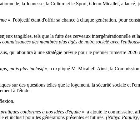
tionnelle, la Jeunesse, la Culture et le Sport, Glenn Micallef, a lancé, 
enne
», l'objectif étant d'offrir sa chance à chaque génération, pour cons
njeux tangibles, tels que la fuite des cerveaux intergénérationnelle et la
es connaissances des membres plus âgés de notre société avec l'enthous
ssus, qui aboutira à une stratégie prévue pour le premier trimestre 2026
ps, mais plus inclusif
», a expliqué M. Micallef.
Ainsi, la Commission p
tiques sur des questions telles que le logement, la sécurité sociale et l'em
lement à l'étude.
flexion.
es pratiques conformes à nos idées d'équité
», a ajouté le commissaire, afi
e et inclusif pour les générations présentes et futures.
(Nithya Paquiry)