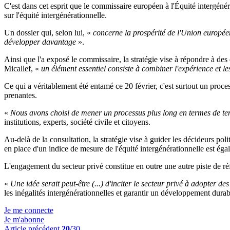
C'est dans cet esprit que le commissaire européen à l'Équité intergénéra
sur l'équité intergénérationnelle.
Un dossier qui, selon lui, «
concerne la prospérité de l'Union europé
développer davantage
».
Ainsi que l'a exposé le commissaire, la stratégie vise à répondre à des e
Micallef, «
un élément essentiel consiste à combiner l'expérience et l
Ce qui a véritablement été entamé ce 20 février, c'est surtout un proce
prenantes.
«
Nous avons choisi de mener un processus plus long en termes de tem
institutions, experts, société civile et citoyens.
Au-delà de la consultation, la stratégie vise à guider les décideurs poli
en place d'un indice de mesure de l'équité intergénérationnelle est éga
L'engagement du secteur privé constitue en outre une autre piste de ré
«
Une idée serait peut-être (...) d'inciter le secteur privé à adopter d
les inégalités intergénérationnelles et garantir un développement durabl
Je me connecte
Je m'abonne
Article précédent
20
/30