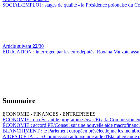
SOCIAL/EMPLOI :
stages de qualité - la Présidence polonaise du C
Article suivant
22
/30
ÉDUCATION :
interrogée par les eurodéputés, Roxana Mînzatu assure
Sommaire
ÉCONOMIE - FINANCES - ENTREPRISES
ÉCONOMIE :
en révisant le programme
InvestEU
, la Commission eu
ÉCONOMIE :
accord PE/Conseil sur une nouvelle aide macrofinanci
BLANCHIMENT :
le Parlement européen présélectionne les membr
AIDES D'ÉTAT :
la Commission autorise une aide d'État allemande d