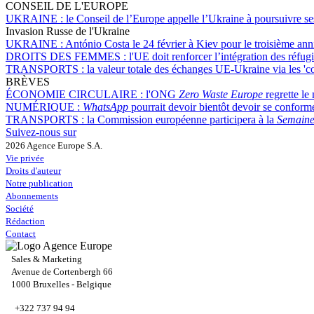
CONSEIL DE L'EUROPE
UKRAINE :
le Conseil de l’Europe appelle l’Ukraine à poursuivre ses 
Invasion Russe de l'Ukraine
UKRAINE :
António Costa le 24 février à Kiev pour le troisième anni
DROITS DES FEMMES :
l'UE doit renforcer l’intégration des réf
TRANSPORTS :
la valeur totale des échanges UE-Ukraine via les 'co
BRÈVES
ÉCONOMIE CIRCULAIRE :
l'ONG
Zero Waste Europe
regrette le 
NUMÉRIQUE :
WhatsApp
pourrait devoir bientôt devoir se conform
TRANSPORTS :
la Commission européenne participera à la
Semaine 
Suivez-nous sur
2026 Agence Europe S.A.
Vie privée
Droits d'auteur
Notre publication
Abonnements
Société
Rédaction
Contact
Sales & Marketing
Avenue de Cortenbergh 66
1000 Bruxelles - Belgique
+322 737 94 94