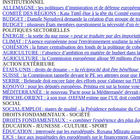
INSTITUTIONNEL
ALLEMAGNE :
les politiques d’immigration et de défense européenne
COMITÉ DES RÉGIONS :
Kata Tüttő élue à la tête du Comité eur
BUDGET :
Danuše Nerudová demande la création d'un groupe de trav
BUDGET :
plusieurs États membres questionnent la nécessité d'un é
POLITIQUES SECTORIELLES
ÉNERGIE :
la sortie du gaz russe «
peut se traduire par des importa
CLIMAT :
l’Agence européenne pour l'environnement souligne la néces
COHÉSION :
la future centralisation des fonds de la politique de co
AGRICULTURE :
l’absence d’ambition en matière de budget dans la 
AGRICULTURE :
la Commission européenne alloue 99 millions d'eu
ACTION EXTÉRIEURE
ÉTATS-UNIS :
droits de douane - «
la réciprocité doit être bénéfiqu
SUISSE :
la Commission rappelle devant le PE ses attentes pour que B
SERBIE :
Belgrade doit encore faire des efforts pour s'aligner sur l'U
KOSOVO :
pour les députés européens, Pristina est sur la bonne voi
MÉDITERRANÉE :
le nouveau 'Pacte pour la Méditerranée' devrait
PROCHE-ORIENT :
à son tour,
OXFAM
estime que l’UE doit conditi
SOCIAL
SOCIAL/EMPLOI :
stages de qualité - la Présidence polonaise du C
DROITS FONDAMENTAUX - SOCIÉTÉ
DROITS FONDAMENTAUX :
«
combiner l'expérience des plus âgé
ÉDUCATION - JEUNESSE - CULTURE - SPORT
ÉDUCATION :
interrogée par les eurodéputés, Roxana Mînzatu assure
EJCS :
face aux inquiétudes des eurodéputés sur le financement, Glen