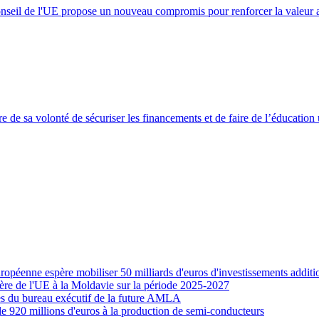
onseil de l'UE propose un nouveau compromis pour renforcer la valeur a
 de sa volonté de sécuriser les financements et de faire de l’éducation
ropéenne espère mobiliser 50 milliards d'euros d'investissements additi
ère de l'UE à la Moldavie sur la période 2025-2027
es du bureau exécutif de la future AMLA
e 920 millions d'euros à la production de semi-conducteurs