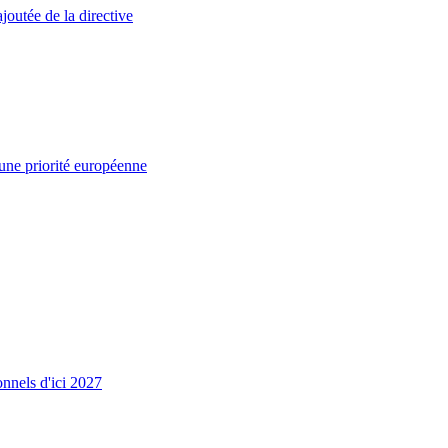
joutée de la directive
 une priorité européenne
onnels d'ici 2027