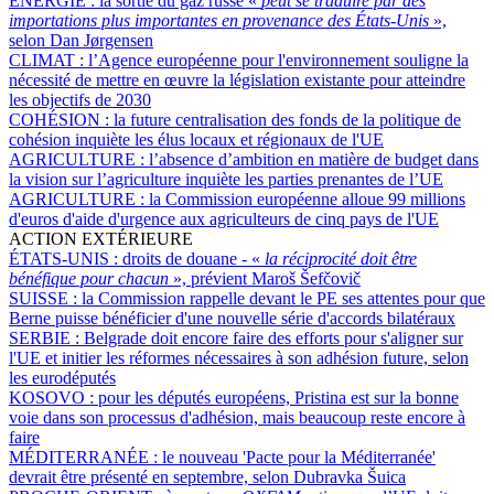
ÉNERGIE :
la sortie du gaz russe «
peut se traduire par des
importations plus importantes en provenance des États-Unis
»,
selon Dan Jørgensen
CLIMAT :
l’Agence européenne pour l'environnement souligne la
nécessité de mettre en œuvre la législation existante pour atteindre
les objectifs de 2030
COHÉSION :
la future centralisation des fonds de la politique de
cohésion inquiète les élus locaux et régionaux de l'UE
AGRICULTURE :
l’absence d’ambition en matière de budget dans
la vision sur l’agriculture inquiète les parties prenantes de l’UE
AGRICULTURE :
la Commission européenne alloue 99 millions
d'euros d'aide d'urgence aux agriculteurs de cinq pays de l'UE
ACTION EXTÉRIEURE
ÉTATS-UNIS :
droits de douane - «
la réciprocité doit être
bénéfique pour chacun
», prévient Maroš Šefčovič
SUISSE :
la Commission rappelle devant le PE ses attentes pour que
Berne puisse bénéficier d'une nouvelle série d'accords bilatéraux
SERBIE :
Belgrade doit encore faire des efforts pour s'aligner sur
l'UE et initier les réformes nécessaires à son adhésion future, selon
les eurodéputés
KOSOVO :
pour les députés européens, Pristina est sur la bonne
voie dans son processus d'adhésion, mais beaucoup reste encore à
faire
MÉDITERRANÉE :
le nouveau 'Pacte pour la Méditerranée'
devrait être présenté en septembre, selon Dubravka Šuica