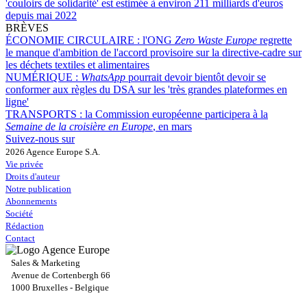
'couloirs de solidarité' est estimée à environ 211 milliards d'euros
depuis mai 2022
BRÈVES
ÉCONOMIE CIRCULAIRE :
l'ONG
Zero Waste Europe
regrette
le manque d'ambition de l'accord provisoire sur la directive-cadre sur
les déchets textiles et alimentaires
NUMÉRIQUE :
WhatsApp
pourrait devoir bientôt devoir se
conformer aux règles du DSA sur les 'très grandes plateformes en
ligne'
TRANSPORTS :
la Commission européenne participera à la
Semaine de la croisière en Europe
, en mars
Suivez-nous sur
2026 Agence Europe S.A.
Vie privée
Droits d'auteur
Notre publication
Abonnements
Société
Rédaction
Contact
Sales & Marketing
Avenue de Cortenbergh 66
1000 Bruxelles - Belgique