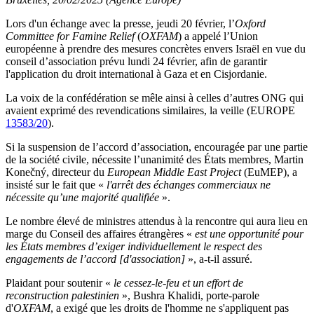
Lors d'un échange avec la presse, jeudi 20 février, l’
Oxford
Committee for Famine Relief
(
OXFAM
) a appelé l’Union
européenne à prendre des mesures concrètes envers Israël en vue du
conseil d’association prévu lundi 24 février, afin de garantir
l'application du droit international à Gaza et en Cisjordanie.
La voix de la confédération se mêle ainsi à celles d’autres ONG qui
avaient exprimé des revendications similaires, la veille (EUROPE
13583/20
).
Si la suspension de l’accord d’association, encouragée par une partie
de la société civile, nécessite l’unanimité des États membres, Martin
Konečný, directeur du
European Middle East Project
(EuMEP), a
insisté sur le fait que «
l'arrêt des échanges commerciaux ne
nécessite qu’une majorité qualifiée
».
Le nombre élevé de ministres attendus à la rencontre qui aura lieu en
marge du Conseil des affaires étrangères «
est une opportunité pour
les États membres d’exiger individuellement le respect des
engagements de l’accord [d'association]
», a-t-il assuré.
Plaidant pour soutenir «
le cessez-le-feu et un effort de
reconstruction palestinien
», Bushra Khalidi, porte-parole
d'
OXFAM
, a exigé que les droits de l'homme ne s'appliquent pas