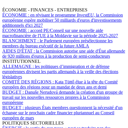
ÉCONOMIE - FINANCES - ENTREPRISES
ÉCONOMIE :
en révisant le programme
InvestEU
, la Commission
européenne espère mobiliser 50 milliards d'euros d'investissements
additionnels d'ici 2027
ÉCONOMIE :
accord PE/Conseil sur une nouvelle aide
macrofinancière de l'UE à la Moldavie sur la période 2025-2027
BLANCHIMENT :
le Parlement européen présélectionne les
membres du bureau exécutif de la future AMLA
AIDES D'ÉTAT :
la Commission autorise une aide d'État allemande
de 920 millions d'euros à la production de semi-conducteurs
INSTITUTIONNEL
ALLEMAGNE :
les politiques d’immigration et de défense
européennes divisent les partis allemands à la veille des élections
législatives
COMITÉ DES RÉGIONS :
Kata Tüttő élue à la tête du Comité
européen des régions pour un mandat de deux ans et demi
BUDGET :
Danuše Nerudová demande la création d'un groupe de
travail sur les nouvelles ressources propres à la Commission
européenne
BUDGET :
plusieurs États membres questionnent la nécessité d'un
échange sur le prochain cadre financier pluriannuel au Conseil
européen de mars
POLITIQUES SECTORIELLES