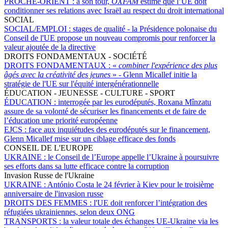
PROCHE-ORIENT :
à son tour,
OXFAM
estime que l’UE doit
conditionner ses relations avec Israël au respect du droit international
SOCIAL
SOCIAL/EMPLOI :
stages de qualité - la Présidence polonaise du
Conseil de l'UE propose un nouveau compromis pour renforcer la
valeur ajoutée de la directive
DROITS FONDAMENTAUX - SOCIÉTÉ
DROITS FONDAMENTAUX :
«
combiner l'expérience des plus
âgés avec la créativité des jeunes
» - Glenn Micallef initie la
stratégie de l'UE sur l'équité intergénérationnelle
ÉDUCATION - JEUNESSE - CULTURE - SPORT
ÉDUCATION :
interrogée par les eurodéputés, Roxana Mînzatu
assure de sa volonté de sécuriser les financements et de faire de
l’éducation une priorité européenne
EJCS :
face aux inquiétudes des eurodéputés sur le financement,
Glenn Micallef mise sur un ciblage efficace des fonds
CONSEIL DE L'EUROPE
UKRAINE :
le Conseil de l’Europe appelle l’Ukraine à poursuivre
ses efforts dans sa lutte efficace contre la corruption
Invasion Russe de l'Ukraine
UKRAINE :
António Costa le 24 février à Kiev pour le troisième
anniversaire de l'invasion russe
DROITS DES FEMMES :
l'UE doit renforcer l’intégration des
réfugiées ukrainiennes, selon deux ONG
TRANSPORTS :
la valeur totale des échanges UE-Ukraine via les