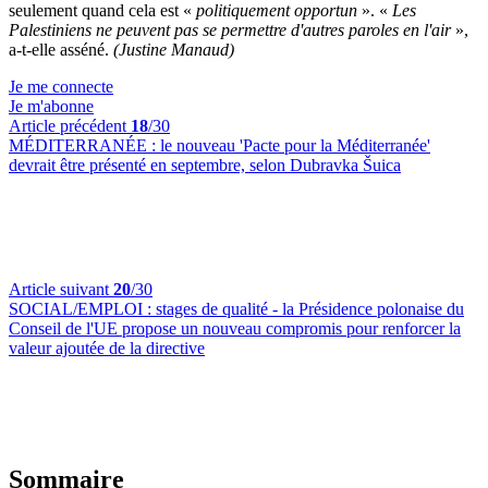
seulement quand cela est «
politiquement opportun
». «
Les
Palestiniens ne peuvent pas se permettre d'autres paroles en l'air
»,
a-t-elle asséné.
(Justine Manaud)
Je me connecte
Je m'abonne
Article précédent
18
/30
MÉDITERRANÉE :
le nouveau 'Pacte pour la Méditerranée'
devrait être présenté en septembre, selon Dubravka Šuica
Article suivant
20
/30
SOCIAL/EMPLOI :
stages de qualité - la Présidence polonaise du
Conseil de l'UE propose un nouveau compromis pour renforcer la
valeur ajoutée de la directive
Sommaire