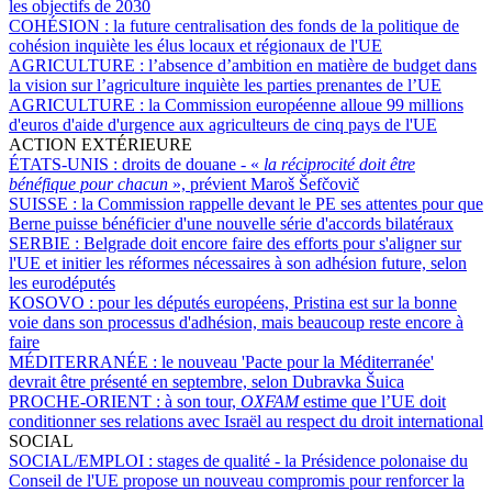
les objectifs de 2030
COHÉSION :
la future centralisation des fonds de la politique de
cohésion inquiète les élus locaux et régionaux de l'UE
AGRICULTURE :
l’absence d’ambition en matière de budget dans
la vision sur l’agriculture inquiète les parties prenantes de l’UE
AGRICULTURE :
la Commission européenne alloue 99 millions
d'euros d'aide d'urgence aux agriculteurs de cinq pays de l'UE
ACTION EXTÉRIEURE
ÉTATS-UNIS :
droits de douane - «
la réciprocité doit être
bénéfique pour chacun
», prévient Maroš Šefčovič
SUISSE :
la Commission rappelle devant le PE ses attentes pour que
Berne puisse bénéficier d'une nouvelle série d'accords bilatéraux
SERBIE :
Belgrade doit encore faire des efforts pour s'aligner sur
l'UE et initier les réformes nécessaires à son adhésion future, selon
les eurodéputés
KOSOVO :
pour les députés européens, Pristina est sur la bonne
voie dans son processus d'adhésion, mais beaucoup reste encore à
faire
MÉDITERRANÉE :
le nouveau 'Pacte pour la Méditerranée'
devrait être présenté en septembre, selon Dubravka Šuica
PROCHE-ORIENT :
à son tour,
OXFAM
estime que l’UE doit
conditionner ses relations avec Israël au respect du droit international
SOCIAL
SOCIAL/EMPLOI :
stages de qualité - la Présidence polonaise du
Conseil de l'UE propose un nouveau compromis pour renforcer la