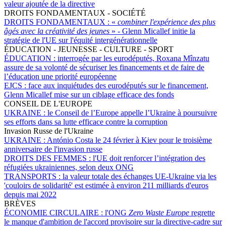
valeur ajoutée de la directive
DROITS FONDAMENTAUX - SOCIÉTÉ
DROITS FONDAMENTAUX :
«
combiner l'expérience des plus
âgés avec la créativité des jeunes
» - Glenn Micallef initie la
stratégie de l'UE sur l'équité intergénérationnelle
ÉDUCATION - JEUNESSE - CULTURE - SPORT
ÉDUCATION :
interrogée par les eurodéputés, Roxana Mînzatu
assure de sa volonté de sécuriser les financements et de faire de
l’éducation une priorité européenne
EJCS :
face aux inquiétudes des eurodéputés sur le financement,
Glenn Micallef mise sur un ciblage efficace des fonds
CONSEIL DE L'EUROPE
UKRAINE :
le Conseil de l’Europe appelle l’Ukraine à poursuivre
ses efforts dans sa lutte efficace contre la corruption
Invasion Russe de l'Ukraine
UKRAINE :
António Costa le 24 février à Kiev pour le troisième
anniversaire de l'invasion russe
DROITS DES FEMMES :
l'UE doit renforcer l’intégration des
réfugiées ukrainiennes, selon deux ONG
TRANSPORTS :
la valeur totale des échanges UE-Ukraine via les
'couloirs de solidarité' est estimée à environ 211 milliards d'euros
depuis mai 2022
BRÈVES
ÉCONOMIE CIRCULAIRE :
l'ONG
Zero Waste Europe
regrette
le manque d'ambition de l'accord provisoire sur la directive-cadre sur