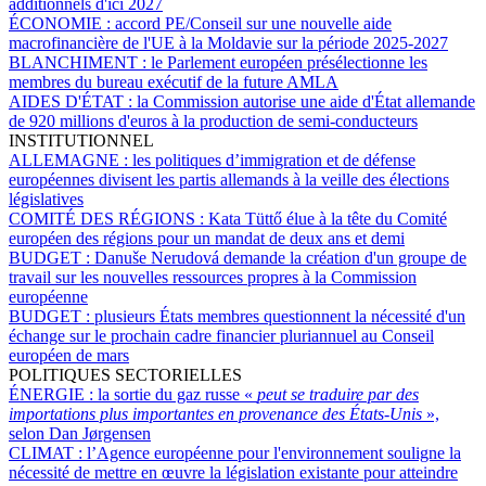
additionnels d'ici 2027
ÉCONOMIE :
accord PE/Conseil sur une nouvelle aide
macrofinancière de l'UE à la Moldavie sur la période 2025-2027
BLANCHIMENT :
le Parlement européen présélectionne les
membres du bureau exécutif de la future AMLA
AIDES D'ÉTAT :
la Commission autorise une aide d'État allemande
de 920 millions d'euros à la production de semi-conducteurs
INSTITUTIONNEL
ALLEMAGNE :
les politiques d’immigration et de défense
européennes divisent les partis allemands à la veille des élections
législatives
COMITÉ DES RÉGIONS :
Kata Tüttő élue à la tête du Comité
européen des régions pour un mandat de deux ans et demi
BUDGET :
Danuše Nerudová demande la création d'un groupe de
travail sur les nouvelles ressources propres à la Commission
européenne
BUDGET :
plusieurs États membres questionnent la nécessité d'un
échange sur le prochain cadre financier pluriannuel au Conseil
européen de mars
POLITIQUES SECTORIELLES
ÉNERGIE :
la sortie du gaz russe «
peut se traduire par des
importations plus importantes en provenance des États-Unis
»,
selon Dan Jørgensen
CLIMAT :
l’Agence européenne pour l'environnement souligne la
nécessité de mettre en œuvre la législation existante pour atteindre