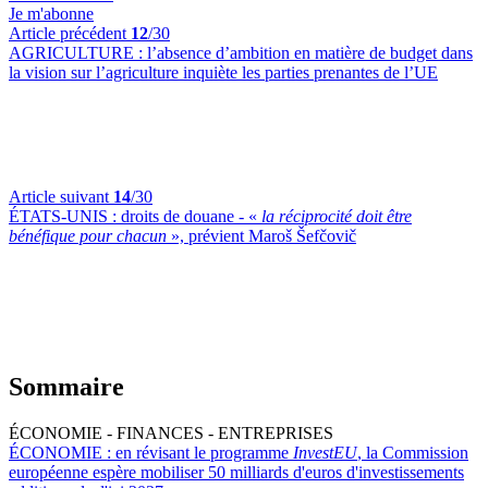
Je m'abonne
Article précédent
12
/30
AGRICULTURE :
l’absence d’ambition en matière de budget dans
la vision sur l’agriculture inquiète les parties prenantes de l’UE
Article suivant
14
/30
ÉTATS-UNIS :
droits de douane - «
la réciprocité doit être
bénéfique pour chacun
», prévient Maroš Šefčovič
Sommaire
ÉCONOMIE - FINANCES - ENTREPRISES
ÉCONOMIE :
en révisant le programme
InvestEU
, la Commission
européenne espère mobiliser 50 milliards d'euros d'investissements