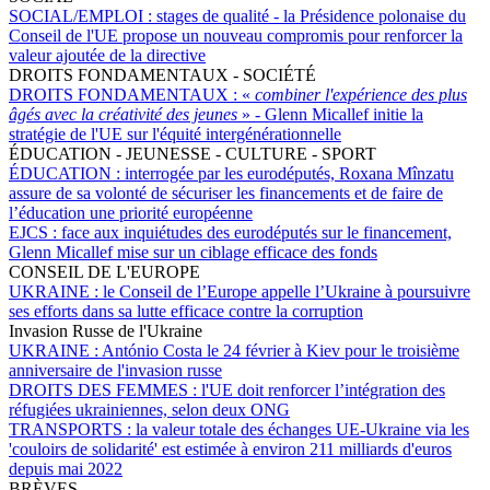
SOCIAL/EMPLOI :
stages de qualité - la Présidence polonaise du
Conseil de l'UE propose un nouveau compromis pour renforcer la
valeur ajoutée de la directive
DROITS FONDAMENTAUX - SOCIÉTÉ
DROITS FONDAMENTAUX :
«
combiner l'expérience des plus
âgés avec la créativité des jeunes
» - Glenn Micallef initie la
stratégie de l'UE sur l'équité intergénérationnelle
ÉDUCATION - JEUNESSE - CULTURE - SPORT
ÉDUCATION :
interrogée par les eurodéputés, Roxana Mînzatu
assure de sa volonté de sécuriser les financements et de faire de
l’éducation une priorité européenne
EJCS :
face aux inquiétudes des eurodéputés sur le financement,
Glenn Micallef mise sur un ciblage efficace des fonds
CONSEIL DE L'EUROPE
UKRAINE :
le Conseil de l’Europe appelle l’Ukraine à poursuivre
ses efforts dans sa lutte efficace contre la corruption
Invasion Russe de l'Ukraine
UKRAINE :
António Costa le 24 février à Kiev pour le troisième
anniversaire de l'invasion russe
DROITS DES FEMMES :
l'UE doit renforcer l’intégration des
réfugiées ukrainiennes, selon deux ONG
TRANSPORTS :
la valeur totale des échanges UE-Ukraine via les
'couloirs de solidarité' est estimée à environ 211 milliards d'euros
depuis mai 2022
BRÈVES