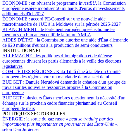
ÉCONOMIE :
en révisant le programme
InvestEU
, la Commission
européenne espère mobiliser 50 milliards d'euros d'investissements
additionnels d'ici 2027
ÉCONOMIE :
accord PE/Conseil sur une nouvelle aide
macrofinancière de l'UE à la Moldavie sur la période 2025-2027
BLANCHIMENT :
le Parlement européen présélectionne les
membres du bureau exécutif de la future AMLA
AIDES D'ÉTAT :
la Commission autorise une aide d'État allemande
de 920 millions d'euros à la production de semi-conducteurs
INSTITUTIONNEL
ALLEMAGNE :
les politiques d’immigration et de défense
européennes divisent les partis allemands à la veille des élections
législatives
COMITÉ DES RÉGIONS :
Kata Tüttő élue à la tête du Comité
européen des régions pour un mandat de deux ans et demi
BUDGET :
Danuše Nerudová demande la création d'un groupe de
travail sur les nouvelles ressources propres à la Commission
européenne
BUDGET :
plusieurs États membres questionnent la nécessité d'un
échange sur le prochain cadre financier pluriannuel au Conseil
européen de mars
POLITIQUES SECTORIELLES
ÉNERGIE :
la sortie du gaz russe «
peut se traduire par des
importations plus importantes en provenance des États-Unis
»,
selon Dan Jørgensen