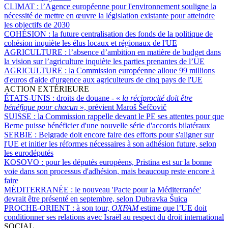
CLIMAT :
l’Agence européenne pour l'environnement souligne la
nécessité de mettre en œuvre la législation existante pour atteindre
les objectifs de 2030
COHÉSION :
la future centralisation des fonds de la politique de
cohésion inquiète les élus locaux et régionaux de l'UE
AGRICULTURE :
l’absence d’ambition en matière de budget dans
la vision sur l’agriculture inquiète les parties prenantes de l’UE
AGRICULTURE :
la Commission européenne alloue 99 millions
d'euros d'aide d'urgence aux agriculteurs de cinq pays de l'UE
ACTION EXTÉRIEURE
ÉTATS-UNIS :
droits de douane - «
la réciprocité doit être
bénéfique pour chacun
», prévient Maroš Šefčovič
SUISSE :
la Commission rappelle devant le PE ses attentes pour que
Berne puisse bénéficier d'une nouvelle série d'accords bilatéraux
SERBIE :
Belgrade doit encore faire des efforts pour s'aligner sur
l'UE et initier les réformes nécessaires à son adhésion future, selon
les eurodéputés
KOSOVO :
pour les députés européens, Pristina est sur la bonne
voie dans son processus d'adhésion, mais beaucoup reste encore à
faire
MÉDITERRANÉE :
le nouveau 'Pacte pour la Méditerranée'
devrait être présenté en septembre, selon Dubravka Šuica
PROCHE-ORIENT :
à son tour,
OXFAM
estime que l’UE doit
conditionner ses relations avec Israël au respect du droit international
SOCIAL