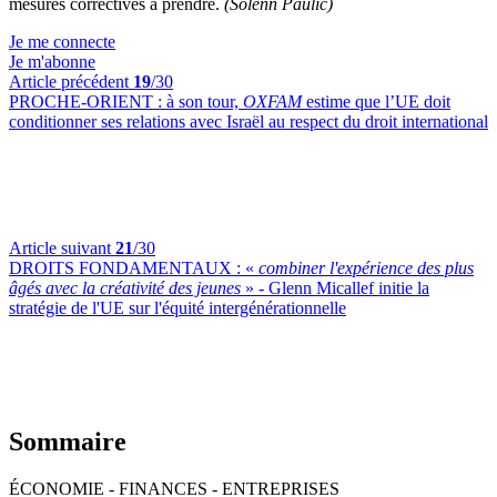
mesures correctives à prendre.
(Solenn Paulic)
Je me connecte
Je m'abonne
Article précédent
19
/30
PROCHE-ORIENT :
à son tour,
OXFAM
estime que l’UE doit
conditionner ses relations avec Israël au respect du droit international
Article suivant
21
/30
DROITS FONDAMENTAUX :
«
combiner l'expérience des plus
âgés avec la créativité des jeunes
» - Glenn Micallef initie la
stratégie de l'UE sur l'équité intergénérationnelle
Sommaire
ÉCONOMIE - FINANCES - ENTREPRISES