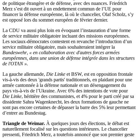
de politique étrangère et de défense, avec des nuances. Friedrich
Merz s’est dit ouvert à un endettement commun de l’UE pour
financer la défense européenne, là où le chancelier, Olaf Scholz, s’y
est opposé lors du sommet européen de février dernier.
La CDU va aussi plus loin en évoquant l’instauration d’une forme
de service militaire obligatoire incluant des missions européennes.
Les sociaux-démocrates contestent en revanche l’introduction d’un
service militaire obligatoire, mais souhaiteraient intégrer la
Bundeswehr
,
« en collaboration avec d'autres forces armées
européennes, dans une union de défense intégrée dans les structures
de l'OTAN ».
La gauche allemande,
Die Linke
et BSW, est en opposition frontale
vis-à-vis des deux 'grands partis' traditionnels, en plaidant pour une
armée cantonnée à la défense nationale et un désengagement du
pays vis-à-vis de l’Ukraine. Avec 6% des intentions de vote pour
Die Linke
, héritière des communistes, et 4% pour le parti créé par sa
dissidente Sahra Wagenknecht, les deux formations de gauche ne
sont pas encore certaines de dépasser la barre des 5% leur permettant
d’entrer au Bundestag.
Triangle de Weimar.
À quelques jours des élections, le débat est
naturellement focalisé sur les questions intérieures. Le chancelier
pressenti, Friedrich Merz, a toutefois annoncé que son premier geste