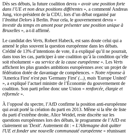
Dès ses débuts, la future coalition devra «
avoir une position forte
dans l’UE et non deux positions différentes
», a commenté Andreas
Jung, vice-président de la CDU, lors d’un débat organisé par
l’
Institut Delors
à Berlin. Pour cela, le gouvernement devra «
investir du temps en amont pour présenter une position unique à
Bruxelles
», a-t-il affirmé.
Le candidat des
Verts
, Robert Habeck, est sans doute celui qui a
amené le plus souvent la question européenne dans les débats.
Crédité de 13% d’intentions de vote, il a expliqué qu’il ne pourrait,
dans tous les cas, participer à une coalition qu’à la condition qu’elle
soit résolument «
au service de la cause européenne
». Les
Verts
affichent les plus grandes ambitions européennes avec un projet de
fédération dotée de davantage de compétences. «
Notre réponse à
'
America First
' n'est pas '
Germany First
' (...), mais '
Europe United
'
», a expliqué l’actuel ministre de l’Économie du gouvernement de
coalition. Son parti prône donc une Union «
renforcée, élargie et
réformée
».
À l’opposé du spectre, l’AfD confirme la position anti-européenne
qui avait porté la création du parti en 2013. Même si la tête de liste
du parti d’extrême droite, Alice Weidel, reste discrète sur les
questions européennes lors des débats, le programme de l’AfD est
clairement un '
Dexit'
. Autrement dit : «
L'Allemagne doit quitter
l'UE et fonder une nouvelle communauté européenne
» réunissant