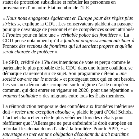
statut de protection subsidiaire et refouler les personnes en
provenance d’un autre État membre de l’UE.
« Nous nous engageons également en Europe pour des règles plus
strictes »
, explique la CDU. Les conservateurs plaident au passage
pour que davantage de personnel et de compétences soient attribués
à
Frontex
pour en faire une
« véritable police des frontières ».
La
CDU pense notamment qu’il
« faudrait progressivement attribuer à
Frontex
des sections de frontières qui lui seraient propres et qu'elle
serait chargée de protéger ».
Le SPD, crédité de 15% des intentions de vote et perçu comme le
partenaire le plus probable de la CDU dans une future coalition, se
démarque clairement sur ce sujet. Son programme défend
« une
société ouverte sur le monde »
et protégeant ceux qui en ont besoin.
Les sociaux-démocrates comptent sur le régime d’asile européen
commun, qui doit entrer en vigueur en 2026, pour une répartition
«
vraiment solidaire »
des migrants entre tous les États membres.
La réintroduction temporaire des contrôles aux frontières intérieures
doit «
rester une exception absolue »,
plaide le parti d’Olaf Scholz.
L’actuel chancelier a été le plus véhément lors des débats pour
réaffirmer que l’Allemagne ne peut enfreindre le droit européen en
refoulant les demandeurs d’asile à la frontière. Pour le SPD,
« le
sauvetage en mer est une obligation découlant du droit maritime