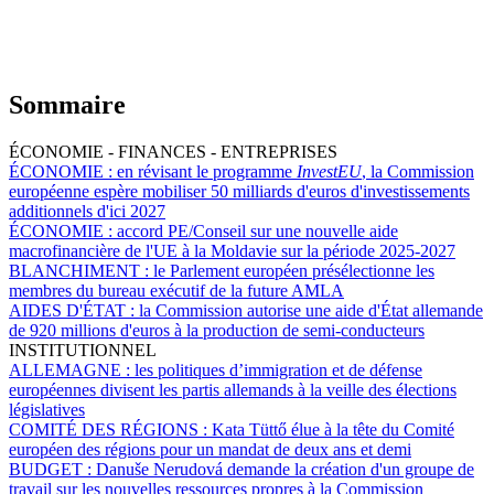
Sommaire
ÉCONOMIE - FINANCES - ENTREPRISES
ÉCONOMIE :
en révisant le programme
InvestEU
, la Commission
européenne espère mobiliser 50 milliards d'euros d'investissements
additionnels d'ici 2027
ÉCONOMIE :
accord PE/Conseil sur une nouvelle aide
macrofinancière de l'UE à la Moldavie sur la période 2025-2027
BLANCHIMENT :
le Parlement européen présélectionne les
membres du bureau exécutif de la future AMLA
AIDES D'ÉTAT :
la Commission autorise une aide d'État allemande
de 920 millions d'euros à la production de semi-conducteurs
INSTITUTIONNEL
ALLEMAGNE :
les politiques d’immigration et de défense
européennes divisent les partis allemands à la veille des élections
législatives
COMITÉ DES RÉGIONS :
Kata Tüttő élue à la tête du Comité
européen des régions pour un mandat de deux ans et demi
BUDGET :
Danuše Nerudová demande la création d'un groupe de
travail sur les nouvelles ressources propres à la Commission