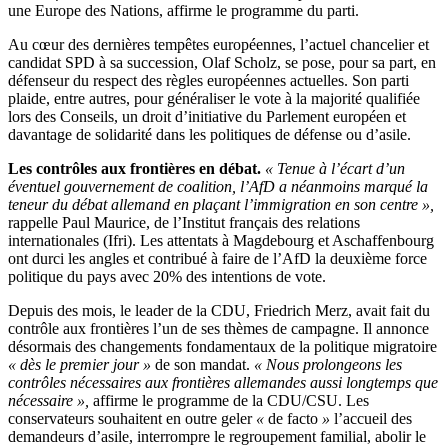
une Europe des Nations, affirme le programme du parti.
Au cœur des dernières tempêtes européennes, l’actuel chancelier et
candidat SPD à sa succession, Olaf Scholz, se pose, pour sa part, en
défenseur du respect des règles européennes actuelles. Son parti
plaide, entre autres, pour généraliser le vote à la majorité qualifiée
lors des Conseils, un droit d’initiative du Parlement européen et
davantage de solidarité dans les politiques de défense ou d’asile.
Les contrôles aux frontières en débat.
« Tenue à l’écart d’un
éventuel gouvernement de coalition, l’AfD a néanmoins marqué la
teneur du débat allemand en plaçant l’immigration en son centre »,
rappelle Paul Maurice, de l’Institut français des relations
internationales (Ifri). Les attentats à Magdebourg et Aschaffenbourg
ont durci les angles et contribué à faire de l’AfD la deuxième force
politique du pays avec 20% des intentions de vote.
Depuis des mois, le leader de la CDU, Friedrich Merz, avait fait du
contrôle aux frontières l’un de ses thèmes de campagne. Il annonce
désormais des changements fondamentaux de la politique migratoire
« dès le premier jour »
de son mandat.
« Nous prolongeons les
contrôles nécessaires aux frontières allemandes aussi longtemps que
nécessaire »,
affirme le programme de la CDU/CSU. Les
conservateurs souhaitent en outre geler
«
de facto
»
l’accueil des
demandeurs d’asile, interrompre le regroupement familial, abolir le