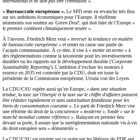
international et ne doit pas être criminalisé ».
« Bureaucratie européenne ».
Le SPD reste en revanche très flou
sur ses ambitions économiques pour l’Europe. Il réaffirme
néanmoins son soutien au '
Green Deal
', qui doit faire de l’Europe
«
le premier continent climatiquement neutre ».
À l’inverse, Friedrich Merz veut
« inverser la tendance en matière
de bureaucratie européenne »
et remet en cause une partie de
l’acquis communautaire. À ce titre, il vise à
« mettre un terme »
à
des réglementations comme la taxonomie pour les investissements
durables ou les rapports sur le développement durable ('
Corporate
Sustainability Reporting'
). L’ambition d’exclure les moteurs à
essence en 2035 est contestée par la CDU, dont est issue la
présidente de la Commission européenne, Ursula von der Leyen.
La CDU/CSU espère aussi qu’en Europe,
« dans une situation
tendue, la taxe sur l'énergie et la taxe sur le chiffre d'affaires puissent
être réduites rapidement et sans autorisation fastidieuse pour les
biens de consommation courante ».
Le parti de Friedrich Merz vise
une réforme du droit de la concurrence
« moderne »,
fondé
« sur le
marché mondial comme référence ».
Balayant en premier lieu
devant sa porte, il assure que la surréglementation nationale vis-à-vis
du droit européen sera
« démantelée ».
La CDU/CSU est rejointe sur ce point par les libéraux du FDP, qui