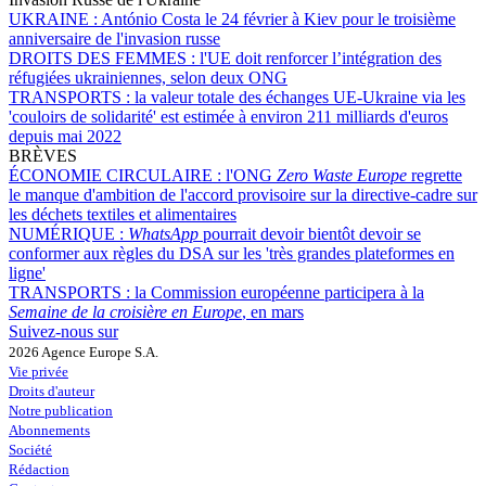
UKRAINE :
António Costa le 24 février à Kiev pour le troisième
anniversaire de l'invasion russe
DROITS DES FEMMES :
l'UE doit renforcer l’intégration des
réfugiées ukrainiennes, selon deux ONG
TRANSPORTS :
la valeur totale des échanges UE-Ukraine via les
'couloirs de solidarité' est estimée à environ 211 milliards d'euros
depuis mai 2022
BRÈVES
ÉCONOMIE CIRCULAIRE :
l'ONG
Zero Waste Europe
regrette
le manque d'ambition de l'accord provisoire sur la directive-cadre sur
les déchets textiles et alimentaires
NUMÉRIQUE :
WhatsApp
pourrait devoir bientôt devoir se
conformer aux règles du DSA sur les 'très grandes plateformes en
ligne'
TRANSPORTS :
la Commission européenne participera à la
Semaine de la croisière en Europe
, en mars
Suivez-nous sur
2026 Agence Europe S.A.
Vie privée
Droits d'auteur
Notre publication
Abonnements
Société
Rédaction