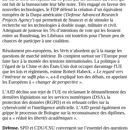
ont fait de la bureaucratie leur bête noire. Très engagé en faveur des
nouvelles technologies, le FDP défend la création d’un équivalent
européen de la Darpa américaine ('
Defense Advanced Research
Projects Agency'
) qui permettrait de financer et de stimuler la
recherche sur les technologies à double usage, militaire et civil.
Atteignant de justesse les 5% d’intentions de vote qui les feraient
entrer au Bundestag, les Libéraux ont toutefois pour l’heure peu de
chances de participer à une coalition.
Résolument pro-européens, les
Verts
n’abordent qu’à la marge les
questions de marché intérieur. Ils comptent surtout sur l’Europe pour
faire face à la montée des tensions internationales. La politique à
l’égard de la Chine et des États-Unis doit occuper davantage l'UE
que les lois et règlements, estime Robert Habeck.
« Le regard vers
l’intérieur ne suffit plus »
, a-t-il expliqué lors des débats, en appelant
les Européens à
« changer de perspective ».
L’AfD décline son rejet de l’UE en réclamant le démantèlement des
dernières législations sur les services numériques (DSA), la
protection des données (RGPD) et en refusant celles sur la
cybersécurité et l'intelligence artificielle. L’AfD prend également en
grippe le processus de Bologne sur la reconnaissance des diplômes,
qui a
« réduit les libertés académiques ».
Défense.
SPD et CDU/CSU convergent sur l’essentiel des questions