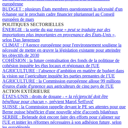
européenne
BUDGET :
plusieurs États membres questionnent la nécessité d'un
échange sur le prochain cadre financier pluriannuel au Conseil
européen de mars
POLITIQUES SECTORIELLES
ÉNERGIE :
la sortie du gaz russe «
peut se traduire par des
importations plus importantes en provenance des États-Unis
»,
selon Dan Jørgensen
CLIMAT :
l’Agence européenne pour l'environnement souligne la
nécessité de mettre en œuvre la législation existante pour atteindre
les objectifs de 2030
COHÉSION :
la future centralisation des fonds de la politique de
cohésion inquiète les élus locaux et régionaux de l'UE
AGRICULTURE :
l’absence d’ambition en matière de budget dans
la vision sur l’agriculture inquiète les parties prenantes de l’UE
AGRICULTURE :
la Commission européenne alloue 99 millions
d'euros d'aide d'urgence aux agriculteurs de cinq pays de l'UE
ACTION EXTÉRIEURE
ÉTATS-UNIS :
droits de douane - «
la réciprocité doit être
bénéfique pour chacun
», prévient Maroš Šefčovič
SUISSE :
la Commission rappelle devant le PE ses attentes pour que
Berne puisse bénéficier d'une nouvelle série d'accords bilatéraux
SERBIE :
Belgrade doit encore faire des efforts pour s'aligner sur
l'UE et initier les réformes nécessaires à son adhésion future, selon
les eurodéputés