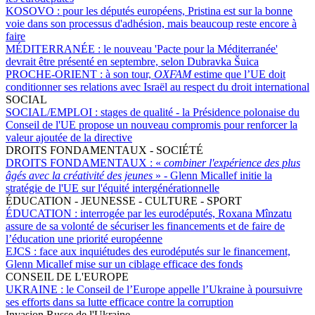
KOSOVO :
pour les députés européens, Pristina est sur la bonne
voie dans son processus d'adhésion, mais beaucoup reste encore à
faire
MÉDITERRANÉE :
le nouveau 'Pacte pour la Méditerranée'
devrait être présenté en septembre, selon Dubravka Šuica
PROCHE-ORIENT :
à son tour,
OXFAM
estime que l’UE doit
conditionner ses relations avec Israël au respect du droit international
SOCIAL
SOCIAL/EMPLOI :
stages de qualité - la Présidence polonaise du
Conseil de l'UE propose un nouveau compromis pour renforcer la
valeur ajoutée de la directive
DROITS FONDAMENTAUX - SOCIÉTÉ
DROITS FONDAMENTAUX :
«
combiner l'expérience des plus
âgés avec la créativité des jeunes
» - Glenn Micallef initie la
stratégie de l'UE sur l'équité intergénérationnelle
ÉDUCATION - JEUNESSE - CULTURE - SPORT
ÉDUCATION :
interrogée par les eurodéputés, Roxana Mînzatu
assure de sa volonté de sécuriser les financements et de faire de
l’éducation une priorité européenne
EJCS :
face aux inquiétudes des eurodéputés sur le financement,
Glenn Micallef mise sur un ciblage efficace des fonds
CONSEIL DE L'EUROPE
UKRAINE :
le Conseil de l’Europe appelle l’Ukraine à poursuivre
ses efforts dans sa lutte efficace contre la corruption
Invasion Russe de l'Ukraine