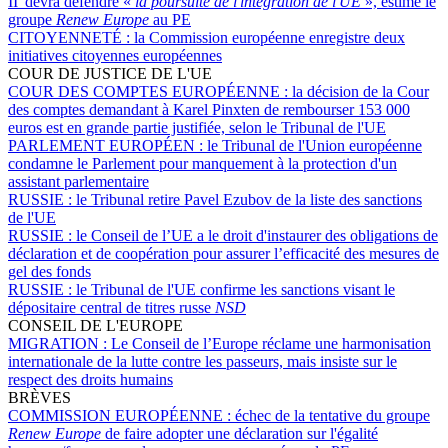
II' devra défendre «
la poursuite de l'intégration de l'UE
», estime le
groupe
Renew Europe
au PE
CITOYENNETÉ :
la Commission européenne enregistre deux
initiatives citoyennes européennes
COUR DE JUSTICE DE L'UE
COUR DES COMPTES EUROPÉENNE :
la décision de la Cour
des comptes demandant à Karel Pinxten de rembourser 153 000
euros est en grande partie justifiée, selon le Tribunal de l'UE
PARLEMENT EUROPÉEN :
le Tribunal de l'Union européenne
condamne le Parlement pour manquement à la protection d'un
assistant parlementaire
RUSSIE :
le Tribunal retire Pavel Ezubov de la liste des sanctions
de l'UE
RUSSIE :
le Conseil de l’UE a le droit d'instaurer des obligations de
déclaration et de coopération pour assurer l’efficacité des mesures de
gel des fonds
RUSSIE :
le Tribunal de l'UE confirme les sanctions visant le
dépositaire central de titres russe
NSD
CONSEIL DE L'EUROPE
MIGRATION :
Le Conseil de l’Europe réclame une harmonisation
internationale de la lutte contre les passeurs, mais insiste sur le
respect des droits humains
BRÈVES
COMMISSION EUROPÉENNE :
échec de la tentative du groupe
Renew Europe
de faire adopter une déclaration sur l'égalité