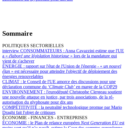
Sommaire
POLITIQUES SECTORIELLES
interview CONSOMMATEURS :
Anna Cavazzini estime que l'UE
a «
élaboré une législation historique
» lors de la mandature qui
vient de s'achever
ÉNERGIE :
rapport sur l'état de l'Union de l'énergie - «
un nouvel
élan
» est nécessaire pour atteindre l'objectif de déploiement des
énergies renouvelables
CLIMAT :
le Conseil de l'UE amorce des discussions pour une
déclaration commune du
‘Climate Club’
en marge de la COP29
ENVIRONNEMENT :
l'eurodéputé Christophe Clergeau soutient
une nouvelle attaque en justice, par trois associations, de la ré-
autorisation du glyphosate pour dix ans
COMPÉTITIVITÉ :
la neutralité technologique promue par Mario
Draghi fait l'objet de critiques
ÉCONOMIE - FINANCES - ENTREPRISES
ÉCONOMIE :
le Plan de relance européen
Next Generation EU
est
moins vert qu’il n’y paraît, estime la Cour des comptes européenne