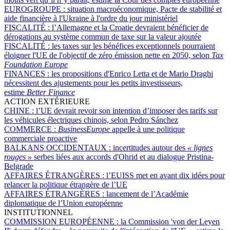
EUROGROUPE :
situation macroéconomique, Pacte de stabilité et
aide financière à l'Ukraine à l'ordre du jour ministériel
FISCALITÉ :
l’Allemagne et la Croatie devraient bénéficier de
dérogations au système commun de taxe sur la valeur ajoutée
FISCALITÉ :
les taxes sur les bénéfices exceptionnels pourraient
éloigner l'UE de l'objectif de zéro émission nette en 2050, selon
Tax
Foundation Europe
FINANCES :
les propositions d'Enrico Letta et de Mario Draghi
nécessitent des ajustements pour les petits investisseurs,
estime
Better Finance
ACTION EXTÉRIEURE
CHINE :
l’UE devrait revoir son intention d’imposer des tarifs sur
les véhicules électriques chinois, selon Pedro Sánchez
COMMERCE :
BusinessEurope
appelle à une politique
commerciale proactive
BALKANS OCCIDENTAUX :
incertitudes autour des
« lignes
rouges »
serbes liées aux accords d'Ohrid et au dialogue Pristina-
Belgrade
AFFAIRES ÉTRANGÈRES :
l’EUISS met en avant dix idées pour
relancer la politique étrangère de l’UE
AFFAIRES ÉTRANGÈRES :
lancement de l’Académie
diplomatique de l’Union européenne
INSTITUTIONNEL
COMMISSION EUROPÉENNE :
la Commission 'von der Leyen