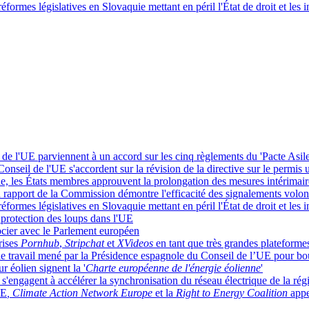
formes législatives en Slovaquie mettant en péril l'État de droit et les i
de l'UE parviennent à un accord sur les cinq règlements du 'Pacte Asile
nseil de l'UE s'accordent sur la révision de la directive sur le permis 
, les États membres approuvent la prolongation des mesures intérimair
n rapport de la Commission démontre l'efficacité des signalements volon
formes législatives en Slovaquie mettant en péril l'État de droit et les i
protection des loups dans l'UE
gocier avec le Parlement européen
rises
Pornhub
,
Stripchat
et
XVideos
en tant que très grandes plateforme
e travail mené par la Présidence espagnole du Conseil de l’UE pour bou
 éolien signent la '
Charte européenne de l'énergie éolienne
'
s'engagent à accélérer la synchronisation du réseau électrique de la rég
UE
, Climate Action Network Europe
et la
Right to Energy Coalition
appe