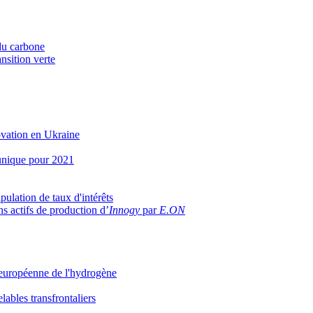
du carbone
nsition verte
novation en Ukraine
 unique pour 2021
pulation de taux d'intérêts
ns actifs de production d’
Innogy
par
E.ON
européenne de l'hydrogène
lables transfrontaliers