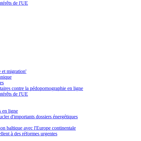
ntérêts de l'UE
 et migration'
unique
es
taires contre la pédopornographie en ligne
ntérêts de l'UE
s en ligne
cler d'importants dossiers énergétiques
ion baltique avec l'Europe continentale
llent à des réformes urgentes