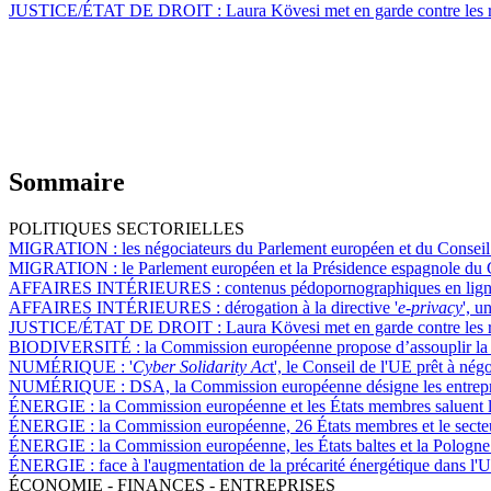
JUSTICE/ÉTAT DE DROIT :
Laura Kövesi met en garde contre les ré
Sommaire
POLITIQUES SECTORIELLES
MIGRATION :
les négociateurs du Parlement européen et du Conseil 
MIGRATION :
le Parlement européen et la Présidence espagnole du Co
AFFAIRES INTÉRIEURES :
contenus pédopornographiques en ligne
AFFAIRES INTÉRIEURES :
dérogation à la directive '
e-privacy
', u
JUSTICE/ÉTAT DE DROIT :
Laura Kövesi met en garde contre les ré
BIODIVERSITÉ :
la Commission européenne propose d’assouplir la 
NUMÉRIQUE :
'
Cyber Solidarity Ac
t', le Conseil de l'UE prêt à né
NUMÉRIQUE :
DSA, la Commission européenne désigne les entrep
ÉNERGIE :
la Commission européenne et les États membres saluent l
ÉNERGIE :
la Commission européenne, 26 États membres et le secteur
ÉNERGIE :
la Commission européenne, les États baltes et la Pologne 
ÉNERGIE :
face à l'augmentation de la précarité énergétique dans l'
ÉCONOMIE - FINANCES - ENTREPRISES