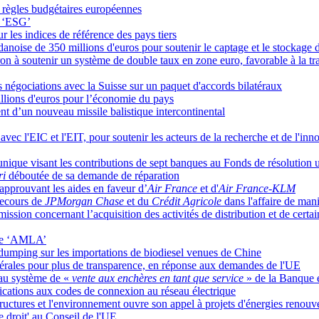
es règles budgétaires européennes
n ‘ESG’
 les indices de référence des pays tiers
oise de 350 millions d'euros pour soutenir le captage et le stockage 
à soutenir un système de double taux en zone euro, favorable à la tra
 négociations avec la Suisse sur un paquet d'accords bilatéraux
llions d'euros pour l’économie du pays
t d’un nouveau missile balistique intercontinental
vec l'EIC et l'EIT, pour soutenir les acteurs de la recherche et de l'in
 unique visant les contributions de sept banques au Fonds de résolution
ri
déboutée de sa demande de réparation
approuvant les aides en faveur d’
Air France
et d'
Air France-KLM
 recours de
JPMorgan Chase
et du
Crédit Agricole
dans l'affaire de mani
ission concernant l’acquisition des activités de distribution et de certai
ure ‘AMLA’
umping sur les importations de biodiesel venues de Chine
nérales pour plus de transparence, en réponse aux demandes de l'UE
 au système de «
vente aux enchères en tant que service
» de la Banque 
ations aux codes de connexion au réseau électrique
ructures et l'environnement ouvre son appel à projets d'énergies renouve
e droit' au Conseil de l'UE