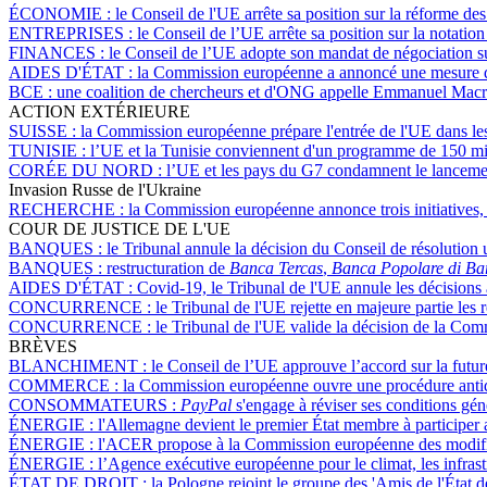
ÉCONOMIE :
le Conseil de l'UE arrête sa position sur la réforme d
ENTREPRISES :
le Conseil de l’UE arrête sa position sur la notatio
FINANCES :
le Conseil de l’UE adopte son mandat de négociation sur
AIDES D'ÉTAT :
la Commission européenne a annoncé une mesure dan
BCE :
une coalition de chercheurs et d'ONG appelle Emmanuel Macron 
ACTION EXTÉRIEURE
SUISSE :
la Commission européenne prépare l'entrée de l'UE dans les
TUNISIE :
l’UE et la Tunisie conviennent d'un programme de 150 mi
CORÉE DU NORD :
l’UE et les pays du G7 condamnent le lancemen
Invasion Russe de l'Ukraine
RECHERCHE :
la Commission européenne annonce trois initiatives, a
COUR DE JUSTICE DE L'UE
BANQUES :
le Tribunal annule la décision du Conseil de résolution
BANQUES :
restructuration de
Banca Tercas
,
Banca Popolare di Ba
AIDES D'ÉTAT :
Covid-19, le Tribunal de l'UE annule les décisions 
CONCURRENCE :
le Tribunal de l'UE rejette en majeure partie les
CONCURRENCE :
le Tribunal de l'UE valide la décision de la Comm
BRÈVES
BLANCHIMENT :
le Conseil de l’UE approuve l’accord sur la fut
COMMERCE :
la Commission européenne ouvre une procédure antid
CONSOMMATEURS :
PayPal
s'engage à réviser ses conditions gé
ÉNERGIE :
l'Allemagne devient le premier État membre à participer
ÉNERGIE :
l'ACER propose à la Commission européenne des modific
ÉNERGIE :
l’Agence exécutive européenne pour le climat, les infrast
ÉTAT DE DROIT :
la Pologne rejoint le groupe des 'Amis de l'État d