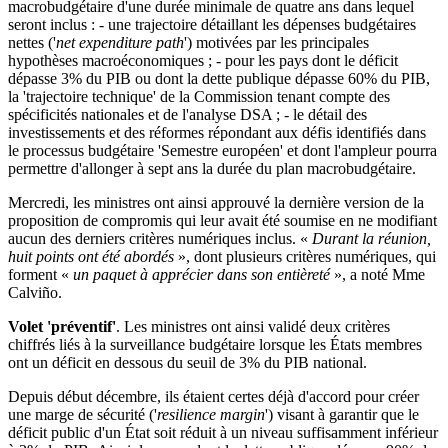
macrobudgétaire d'une durée minimale de quatre ans dans lequel
seront inclus : - une trajectoire détaillant les dépenses budgétaires
nettes ('
net expenditure path
') motivées par les principales
hypothèses macroéconomiques ; - pour les pays dont le déficit
dépasse 3% du PIB ou dont la dette publique dépasse 60% du PIB,
la 'trajectoire technique' de la Commission tenant compte des
spécificités nationales et de l'analyse DSA ; - le détail des
investissements et des réformes répondant aux défis identifiés dans
le processus budgétaire 'Semestre européen' et dont l'ampleur pourra
permettre d'allonger à sept ans la durée du plan macrobudgétaire.
Mercredi, les ministres ont ainsi approuvé la dernière version de la
proposition de compromis qui leur avait été soumise en ne modifiant
aucun des derniers critères numériques inclus. «
Durant la réunion,
huit points ont été abordés
», dont plusieurs critères numériques, qui
forment «
un paquet à apprécier dans son entièreté
», a noté Mme
Calviño.
Volet 'préventif'
. Les ministres ont ainsi validé deux critères
chiffrés liés à la surveillance budgétaire lorsque les États membres
ont un déficit en dessous du seuil de 3% du PIB national.
Depuis début décembre, ils étaient certes déjà d'accord pour créer
une marge de sécurité ('
resilience margin
') visant à garantir que le
déficit public d'un État soit réduit à un niveau suffisamment inférieur