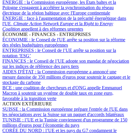
ÉNERGIE :
la Commission européenne, les États baltes et la
Pologne s'engagent à accélérer la synchronisation du réseau
électrique de la région baltique avec l'Europe continentale
ÉNERGIE :
face à l'augmentation de la précarité énergétique dans
l'UE
, Climate Action Network Europe
et la
Right to Energy
Coalition
appellent à des réformes urgentes
ÉCONOMIE - FINANCES - ENTREPRISES
ÉCONOMIE :
le Conseil de l'UE arrête sa position sur la réforme
des règles budgétaires européennes
ENTREPRISES :
le Conseil de l’UE arrête sa position sur la
notation ‘ESG’
FINANCES :
le Conseil de l’UE adopte son mandat de négociation
sur les indices de référence des pays tiers
AIDES D'ÉTAT :
la Commission européenne a annoncé une
mesure danoise de 350 millions d'euros pour soutenir le captage et le
stockage du carbone
BCE :
une coalition de chercheurs et d'ONG appelle Emmanuel
Macron à soutenir un système de double taux en zone euro,
favorable à la transition verte
ACTION EXTÉRIEURE
SUISSE :
la Commission européenne prépare l'entrée de l'UE dans
les négociations avec la Suisse sur un paquet d'accords bilatéraux
TUNISIE :
l’UE et la Tunisie conviennent d'un programme de 150
millions d'euros pour l’économie du pays
CORÉE DU NORD :
l’UE et les pays du G7 condamnent le