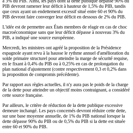
à 3% du PIB. Ainsi, les pays dont la dette publique dépasse 90% du
PIB devront ramener leur déficit à hauteur de 1,5% du PIB, tandis
que ceux ayant un endettement excessif situé entre 60 et 90% du
PIB devront faire converger leur déficit en dessous de 2% du PIB.
L'idée est de permettre aux États membres de réagir en cas de choc
macroéconomique sans que leur déficit dépasse à nouveau 3% du
PIB, a indiqué une source européenne.
Mercredi, les ministres ont agréé la proposition de la Présidence
espagnole ayant revu à la hausse le rythme annuel d'amélioration du
solde primaire structurel pour atteindre la marge de sécurité requise,
en le fixant à 0,4% du PIB ou à 0,25% en cas de prolongation du
plan national d'ajustement (contre respectivement 0,3 et 0,2% dans
la proposition de compromis précédente).
Par rapport aux règles actuelles, il n'y aura pas le poids de la charge
de la dette pour atteindre un objectif moins contraignant, a considéré
cette source française.
Par ailleurs, le critère de réduction de la dette publique excessive
demeure inchangé. Les pays concernés devront réduire cette dette,
sur une base moyenne annuelle, de 1% du PIB national lorsque la
dette dépasse 90% du PIB ou de 0,5% du PIB si la dette est située
entre 60 et 90% du PIB.