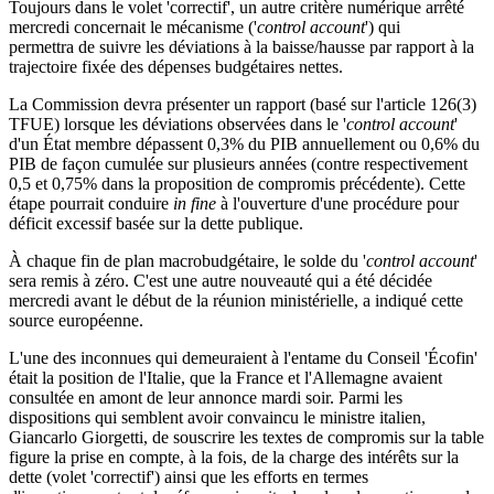
Toujours dans le volet 'correctif', un autre critère numérique arrêté
mercredi concernait le mécanisme ('
control account
') qui
permettra de suivre les déviations à la baisse/hausse par rapport à la
trajectoire fixée des dépenses budgétaires nettes.
La Commission devra présenter un rapport (basé sur l'article 126(3)
TFUE) lorsque les déviations observées dans le '
control account
'
d'un État membre dépassent 0,3% du PIB annuellement ou 0,6% du
PIB de façon cumulée sur plusieurs années (contre respectivement
0,5 et 0,75% dans la proposition de compromis précédente). Cette
étape pourrait conduire
in fine
à l'ouverture d'une procédure pour
déficit excessif basée sur la dette publique.
À chaque fin de plan macrobudgétaire, le solde du '
control account
'
sera remis à zéro. C'est une autre nouveauté qui a été décidée
mercredi avant le début de la réunion ministérielle, a indiqué cette
source européenne.
L'une des inconnues qui demeuraient à l'entame du Conseil 'Écofin'
était la position de l'Italie, que la France et l'Allemagne avaient
consultée en amont de leur annonce mardi soir. Parmi les
dispositions qui semblent avoir convaincu le ministre italien,
Giancarlo Giorgetti, de souscrire les textes de compromis sur la table
figure la prise en compte, à la fois, de la charge des intérêts sur la
dette (volet 'correctif') ainsi que les efforts en termes