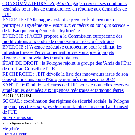
CONSOMMATEURS :
PayPal
s'engage à réviser ses conditions
générales pour plus de transparence, en réponse aux demandes de
l'UE
ÉNERGIE :
l'Allemagne devient le premier État membre à
participer au système de «
vente aux enchères en tant que service
»
de la Banque européenne de l'hydrogène
ÉNERGIE :
l'ACER propose à la Commission européenne des
modifications aux codes de connexion au réseau électrique
ÉNERGIE :
l’Agence exécutive européenne pour le climat, les
infrastructures et l'environnement ouvre son appel à projets
d'énergies renouvelables transfrontaliers
ÉTAT DE DROIT :
la Pologne rejoint le groupe des 'Amis de l'État
de droit' au Conseil de l'UE
RECHERCHE :
l'EIT dévoile la liste des innovateurs issus de son
écosystème dans toute l'Europe nominés pour ses prix 2024
SANTÉ :
690 millions d’euros de l’UE pour de nouvelles réserves
stratégiques destinées aux urgences médicales et radionucléaires
ADDENDUM
SOCIAL :
coordination des régimes de sécurité sociale, la Pologne
juge ne pas être «
un pays clé
» pour faciliter un accord au Conseil
de l'UE
Suivez-nous sur
2026 Agence Europe S.A.
Vie privée
Droits d'auteur