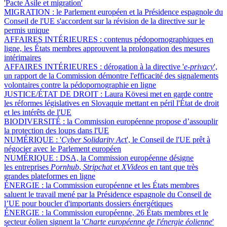
'Pacte Asile et migration'
MIGRATION :
le Parlement européen et la Présidence espagnole du
Conseil de l'UE s'accordent sur la révision de la directive sur le
permis unique
AFFAIRES INTÉRIEURES :
contenus pédopornographiques en
ligne, les États membres approuvent la prolongation des mesures
intérimaires
AFFAIRES INTÉRIEURES :
dérogation à la directive '
e-privacy
',
un rapport de la Commission démontre l'efficacité des signalements
volontaires contre la pédopornographie en ligne
JUSTICE/ÉTAT DE DROIT :
Laura Kövesi met en garde contre
les réformes législatives en Slovaquie mettant en péril l'État de droit
et les intérêts de l'UE
BIODIVERSITÉ :
la Commission européenne propose d’assouplir
la protection des loups dans l'UE
NUMÉRIQUE :
'
Cyber Solidarity Ac
t', le Conseil de l'UE prêt à
négocier avec le Parlement européen
NUMÉRIQUE :
DSA, la Commission européenne désigne
les entreprises
Pornhub
,
Stripchat
et
XVideos
en tant que très
grandes plateformes en ligne
ÉNERGIE :
la Commission européenne et les États membres
saluent le travail mené par la Présidence espagnole du Conseil de
l’UE pour boucler d'importants dossiers énergétiques
ÉNERGIE :
la Commission européenne, 26 États membres et le
secteur éolien signent la '
Charte européenne de l'énergie éolienne
'