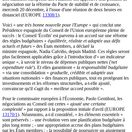
négociation sur la réforme du Pacte de stabilité et de croissance,
mercredi 20 décembre, à l'issue d'une réunion de deux heures en
distanciel (EUROPE
13308/1
).
Voici «
une très bonne nouvelle pour l'Europe
» qui conclut une
Présidence espagnole du Conseil de l'Union européenne pleine de
succès : le Conseil 'Écofin' est parvenu à un accord sur une réforme
des règles budgétaires «
équilibrée, réaliste et adaptée aux défis
actuels et futurs
» des États membres, a déclaré la
ministre espagnole, Nadia Calviño, depuis Madrid. Ces règles seront
plus facilement applicables grâce à l'introduction d'«
un indicateur
unique
», à savoir le niveau de dépenses publiques nettes ('
net
expenditure rule
'). Et elles garantiront «
la responsabilité budgétaire
» via une consolidation «
graduelle, crédible et adaptée aux
situations nationales
» des finances publiques, tout en protégeant les
investissements et les réformes structurelles, a-t-elle ajouté,
convaincue qu'il s'agit du «
meilleur accord possible
».
Pour le commissaire européen à l'Économie, Paolo Gentiloni, les
négociations au Conseil ont certes «
ajouté une certaine
complexité
» par rapport à la proposition initiale d'avril (EUROPE
13170/1
). Néanmoins, a-t-il considéré, «
les éléments essentiels
»
sont préservés : - une évolution vers une planification budgétaire à
plus long terme ; - une appropriation accrue des plans budgétaires
par les États membres ; - la possibilité de poursuivre un ajustement