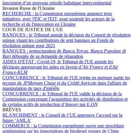
lancement d’un nouveau missile balistique intercontinental
Invasion Russe de l'Ukraine
RECHERCHE :
la Commission européenne annonce trois
initiatives, avec l'EIC et l'EIT, pour soutenir les acteurs de la
recherche et de l'innovation en Ukraine
COUR DE JUSTICE DE L'UE
BANQUES :
le Tribunal annule la décision du Conseil de résolution
unique visant les contributions de sept banques au Fonds de
résolution unique pour 2021
BANQUES :
restructuration de
Banca Tercas
,
Banca Popolare di
Bari
déboutée de sa demande de réparation
AIDES D'ÉTAT :
Covid-19, le Tribunal de l'UE annule les
décisions approuvant les aides en faveur d’
Air France
et d'
Air
France-KLM
CONCURRENCE :
le Tribunal de l'UE rejette en majeure partie les
recours de
JPMorgan Chase
et du
Crédit Agricole
dans l'affaire de
manipulation de taux d'intérêts
CONCURRENCE :
le Tribunal de l'UE valide la décision de la
Commission concernant l’acquisition des activités de distribution et
de certains actifs de production d’
Innogy
par
E.ON
BRÈVES
BLANCHIMENT :
le Conseil de l’UE approuve l’accord sur la
future ‘AMLA’
COMMERCE :
la Commission européenne ouvre une procédure
antidumping sur les importations de biodiesel venues de Chine