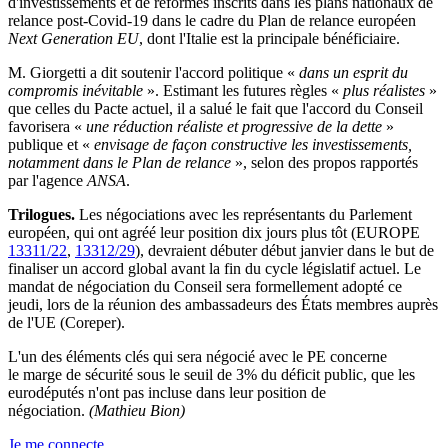
d'investissements et de réformes inscrits dans les plans nationaux de
relance post-Covid-19 dans le cadre du Plan de relance européen
Next Generation EU
, dont l'Italie est la principale bénéficiaire.
M. Giorgetti a dit soutenir l'accord politique «
dans un esprit du
compromis inévitable
». Estimant les futures règles «
plus réalistes
»
que celles du Pacte actuel, il a salué le fait que l'accord du Conseil
favorisera «
une réduction réaliste et progressive de la dette
»
publique et «
envisage de façon constructive les investissements,
notamment dans le Plan de relance
», selon des propos rapportés
par l'agence
ANSA
.
Trilogues.
Les négociations avec les représentants du Parlement
européen, qui ont agréé leur position dix jours plus tôt (EUROPE
13311/22
,
13312/29
), devraient débuter début janvier dans le but de
finaliser un accord global avant la fin du cycle législatif actuel. Le
mandat de négociation du Conseil sera formellement adopté ce
jeudi, lors de la réunion des ambassadeurs des États membres auprès
de l'UE (Coreper).
L'un des éléments clés qui sera négocié avec le PE concerne
le marge de sécurité sous le seuil de 3% du déficit public, que les
eurodéputés n'ont pas incluse dans leur position de
négociation.
(Mathieu Bion)
Je me connecte