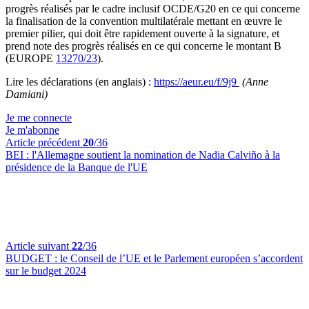
progrès réalisés par le cadre inclusif OCDE/G20 en ce qui concerne
la finalisation de la convention multilatérale mettant en œuvre le
premier pilier, qui doit être rapidement ouverte à la signature, et
prend note des progrès réalisés en ce qui concerne le montant B
(EUROPE
13270/23
).
Lire les déclarations (en anglais) :
https://aeur.eu/f/9j9
(Anne
Damiani)
Je me connecte
Je m'abonne
Article précédent
20
/36
BEI :
l'Allemagne soutient la nomination de Nadia Calviño à la
présidence de la Banque de l'UE
Article suivant
22
/36
BUDGET :
le Conseil de l’UE et le Parlement européen s’accordent
sur le budget 2024