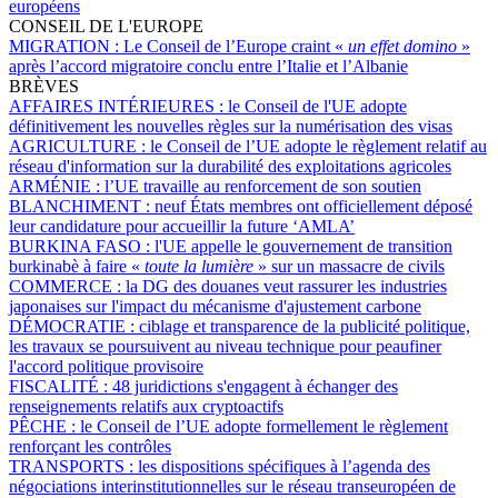
européens
CONSEIL DE L'EUROPE
MIGRATION :
Le Conseil de l’Europe craint «
un effet domino
»
après l’accord migratoire conclu entre l’Italie et l’Albanie
BRÈVES
AFFAIRES INTÉRIEURES :
le Conseil de l'UE adopte
définitivement les nouvelles règles sur la numérisation des visas
AGRICULTURE :
le Conseil de l’UE adopte le règlement relatif au
réseau d'information sur la durabilité des exploitations agricoles
ARMÉNIE :
l’UE travaille au renforcement de son soutien
BLANCHIMENT :
neuf États membres ont officiellement déposé
leur candidature pour accueillir la future ‘AMLA’
BURKINA FASO :
l'UE appelle le gouvernement de transition
burkinabè à faire «
toute la lumière
» sur un massacre de civils
COMMERCE :
la DG des douanes veut rassurer les industries
japonaises sur l'impact du mécanisme d'ajustement carbone
DÉMOCRATIE :
ciblage et transparence de la publicité politique,
les travaux se poursuivent au niveau technique pour peaufiner
l'accord politique provisoire
FISCALITÉ :
48 juridictions s'engagent à échanger des
renseignements relatifs aux cryptoactifs
PÊCHE :
le Conseil de l’UE adopte formellement le règlement
renforçant les contrôles
TRANSPORTS :
les dispositions spécifiques à l’agenda des
négociations interinstitutionnelles sur le réseau transeuropéen de