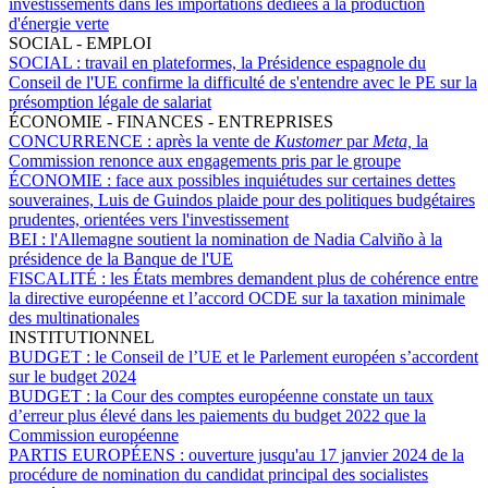
investissements dans les importations dédiées à la production
d'énergie verte
SOCIAL - EMPLOI
SOCIAL :
travail en plateformes, la Présidence espagnole du
Conseil de l'UE confirme la difficulté de s'entendre avec le PE sur la
présomption légale de salariat
ÉCONOMIE - FINANCES - ENTREPRISES
CONCURRENCE :
après la vente de
Kustomer
par
Meta,
la
Commission renonce aux engagements pris par le groupe
ÉCONOMIE :
face aux possibles inquiétudes sur certaines dettes
souveraines, Luis de Guindos plaide pour des politiques budgétaires
prudentes, orientées vers l'investissement
BEI :
l'Allemagne soutient la nomination de Nadia Calviño à la
présidence de la Banque de l'UE
FISCALITÉ :
les États membres demandent plus de cohérence entre
la directive européenne et l’accord OCDE sur la taxation minimale
des multinationales
INSTITUTIONNEL
BUDGET :
le Conseil de l’UE et le Parlement européen s’accordent
sur le budget 2024
BUDGET :
la Cour des comptes européenne constate un taux
d’erreur plus élevé dans les paiements du budget 2022 que la
Commission européenne
PARTIS EUROPÉENS :
ouverture jusqu'au 17 janvier 2024 de la
procédure de nomination du candidat principal des socialistes