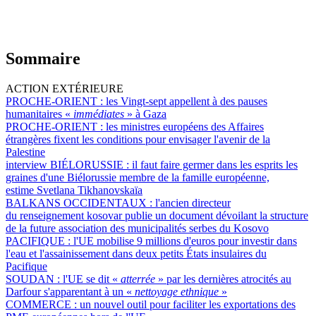
Sommaire
ACTION EXTÉRIEURE
PROCHE-ORIENT :
les Vingt-sept appellent à des pauses
humanitaires «
immédiates
» à Gaza
PROCHE-ORIENT :
les ministres européens des Affaires
étrangères fixent les conditions pour envisager l'avenir de la
Palestine
interview BIÉLORUSSIE :
il faut faire germer dans les esprits les
graines d'une Biélorussie membre de la famille européenne,
estime Svetlana Tikhanovskaïa
BALKANS OCCIDENTAUX :
l'ancien directeur
du renseignement kosovar publie un document dévoilant la structure
de la future association des municipalités serbes du Kosovo
PACIFIQUE :
l'UE mobilise 9 millions d'euros pour investir dans
l'eau et l'assainissement dans deux petits États insulaires du
Pacifique
SOUDAN :
l'UE se dit «
atterrée
» par les dernières atrocités au
Darfour s'apparentant à un «
nettoyage ethnique
»
COMMERCE :
un nouvel outil pour faciliter les exportations des