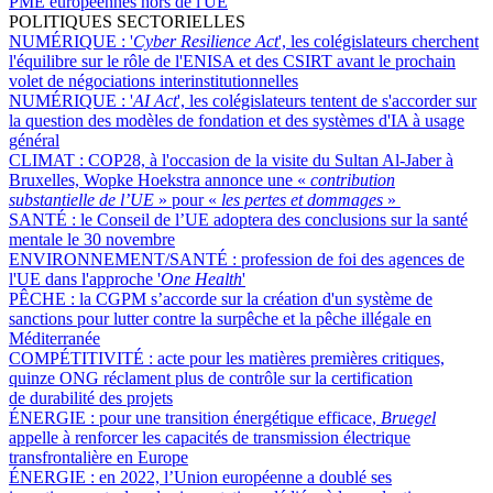
PME européennes hors de l'UE
POLITIQUES SECTORIELLES
NUMÉRIQUE :
'
Cyber Resilience Act
', les colégislateurs cherchent
l'équilibre sur le rôle de l'ENISA et des CSIRT avant le prochain
volet de négociations interinstitutionnelles
NUMÉRIQUE :
'
AI Act
', les colégislateurs tentent de s'accorder sur
la question des modèles de fondation et des systèmes d'IA à usage
général
CLIMAT :
COP28, à l'occasion de la visite du Sultan Al-Jaber à
Bruxelles, Wopke Hoekstra annonce une «
contribution
substantielle de l’UE
» pour «
les pertes et dommages
»
SANTÉ :
le Conseil de l’UE adoptera des conclusions sur la santé
mentale le 30 novembre
ENVIRONNEMENT/SANTÉ :
profession de foi des agences de
l'UE dans l'approche '
One Health
'
PÊCHE :
la CGPM s’accorde sur la création d'un système de
sanctions pour lutter contre la surpêche et la pêche illégale en
Méditerranée
COMPÉTITIVITÉ :
acte pour les matières premières critiques,
quinze ONG réclament plus de contrôle sur la certification
de durabilité des projets
ÉNERGIE :
pour une transition énergétique efficace,
Bruegel
appelle à renforcer les capacités de transmission électrique
transfrontalière en Europe
ÉNERGIE :
en 2022, l’Union européenne a doublé ses