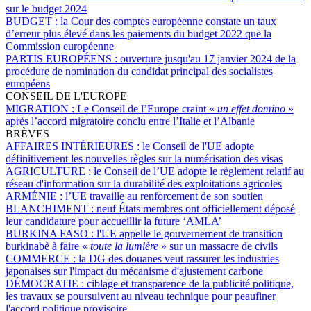
sur le budget 2024
BUDGET :
la Cour des comptes européenne constate un taux
d’erreur plus élevé dans les paiements du budget 2022 que la
Commission européenne
PARTIS EUROPÉENS :
ouverture jusqu'au 17 janvier 2024 de la
procédure de nomination du candidat principal des socialistes
européens
CONSEIL DE L'EUROPE
MIGRATION :
Le Conseil de l’Europe craint «
un effet domino
»
après l’accord migratoire conclu entre l’Italie et l’Albanie
BRÈVES
AFFAIRES INTÉRIEURES :
le Conseil de l'UE adopte
définitivement les nouvelles règles sur la numérisation des visas
AGRICULTURE :
le Conseil de l’UE adopte le règlement relatif au
réseau d'information sur la durabilité des exploitations agricoles
ARMÉNIE :
l’UE travaille au renforcement de son soutien
BLANCHIMENT :
neuf États membres ont officiellement déposé
leur candidature pour accueillir la future ‘AMLA’
BURKINA FASO :
l'UE appelle le gouvernement de transition
burkinabè à faire «
toute la lumière
» sur un massacre de civils
COMMERCE :
la DG des douanes veut rassurer les industries
japonaises sur l'impact du mécanisme d'ajustement carbone
DÉMOCRATIE :
ciblage et transparence de la publicité politique,
les travaux se poursuivent au niveau technique pour peaufiner
l'accord politique provisoire