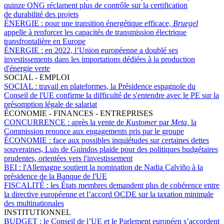
quinze ONG réclament plus de contrôle sur la certification
de durabilité des projets
ÉNERGIE :
pour une transition énergétique efficace,
Bruegel
appelle à renforcer les capacités de transmission électrique
transfrontalière en Europe
ÉNERGIE :
en 2022, l’Union européenne a doublé ses
investissements dans les importations dédiées à la production
d'énergie verte
SOCIAL - EMPLOI
SOCIAL :
travail en plateformes, la Présidence espagnole du
Conseil de l'UE confirme la difficulté de s'entendre avec le PE sur la
présomption légale de salariat
ÉCONOMIE - FINANCES - ENTREPRISES
CONCURRENCE :
après la vente de
Kustomer
par
Meta,
la
Commission renonce aux engagements pris par le groupe
ÉCONOMIE :
face aux possibles inquiétudes sur certaines dettes
souveraines, Luis de Guindos plaide pour des politiques budgétaires
prudentes, orientées vers l'investissement
BEI :
l'Allemagne soutient la nomination de Nadia Calviño à la
présidence de la Banque de l'UE
FISCALITÉ :
les États membres demandent plus de cohérence entre
la directive européenne et l’accord OCDE sur la taxation minimale
des multinationales
INSTITUTIONNEL
BUDGET :
le Conseil de l’UE et le Parlement européen s’accordent