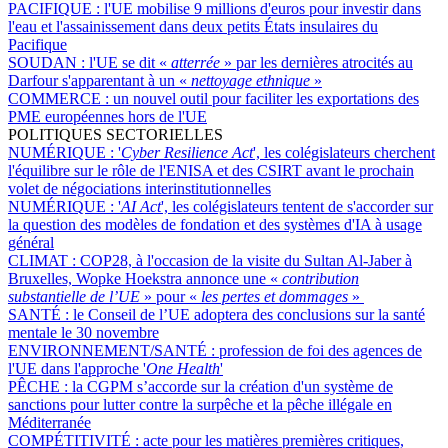
PACIFIQUE :
l'UE mobilise 9 millions d'euros pour investir dans
l'eau et l'assainissement dans deux petits États insulaires du
Pacifique
SOUDAN :
l'UE se dit «
atterrée
» par les dernières atrocités au
Darfour s'apparentant à un «
nettoyage ethnique
»
COMMERCE :
un nouvel outil pour faciliter les exportations des
PME européennes hors de l'UE
POLITIQUES SECTORIELLES
NUMÉRIQUE :
'
Cyber Resilience Act
', les colégislateurs cherchent
l'équilibre sur le rôle de l'ENISA et des CSIRT avant le prochain
volet de négociations interinstitutionnelles
NUMÉRIQUE :
'
AI Act
', les colégislateurs tentent de s'accorder sur
la question des modèles de fondation et des systèmes d'IA à usage
général
CLIMAT :
COP28, à l'occasion de la visite du Sultan Al-Jaber à
Bruxelles, Wopke Hoekstra annonce une «
contribution
substantielle de l’UE
» pour «
les pertes et dommages
»
SANTÉ :
le Conseil de l’UE adoptera des conclusions sur la santé
mentale le 30 novembre
ENVIRONNEMENT/SANTÉ :
profession de foi des agences de
l'UE dans l'approche '
One Health
'
PÊCHE :
la CGPM s’accorde sur la création d'un système de
sanctions pour lutter contre la surpêche et la pêche illégale en
Méditerranée
COMPÉTITIVITÉ :
acte pour les matières premières critiques,