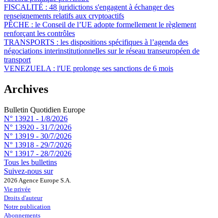
FISCALITÉ :
48 juridictions s'engagent à échanger des
renseignements relatifs aux cryptoactifs
PÊCHE :
le Conseil de l’UE adopte formellement le règlement
renforçant les contrôles
TRANSPORTS :
les dispositions spécifiques à l’agenda des
négociations interinstitutionnelles sur le réseau transeuropéen de
transport
VENEZUELA :
l'UE prolonge ses sanctions de 6 mois
Archives
Bulletin Quotidien Europe
N° 13921 -
1/8/2026
N° 13920 -
31/7/2026
N° 13919 -
30/7/2026
N° 13918 -
29/7/2026
N° 13917 -
28/7/2026
Tous les bulletins
Suivez-nous sur
2026 Agence Europe S.A.
Vie privée
Droits d'auteur
Notre publication
Abonnements