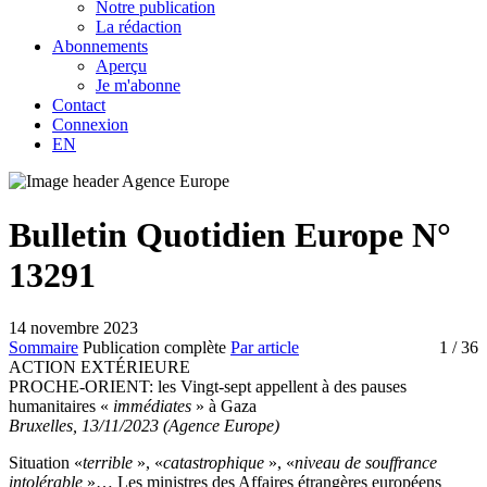
Notre publication
La rédaction
Abonnements
Aperçu
Je m'abonne
Contact
Connexion
EN
Bulletin Quotidien Europe N°
13291
14 novembre 2023
Sommaire
Publication complète
Par article
1
/ 36
ACTION EXTÉRIEURE
PROCHE-ORIENT:
les Vingt-sept appellent à des pauses
humanitaires «
immédiates
» à Gaza
Bruxelles, 13/11/2023 (Agence Europe)
Situation «
terrible
», «
catastrophique
», «
niveau de souffrance
intolérable
»… Les ministres des Affaires étrangères européens