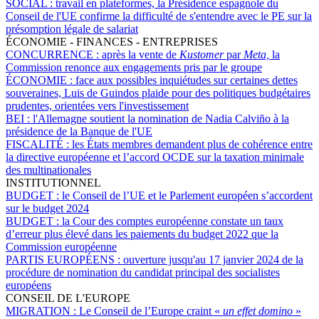
SOCIAL :
travail en plateformes, la Présidence espagnole du
Conseil de l'UE confirme la difficulté de s'entendre avec le PE sur la
présomption légale de salariat
ÉCONOMIE - FINANCES - ENTREPRISES
CONCURRENCE :
après la vente de
Kustomer
par
Meta,
la
Commission renonce aux engagements pris par le groupe
ÉCONOMIE :
face aux possibles inquiétudes sur certaines dettes
souveraines, Luis de Guindos plaide pour des politiques budgétaires
prudentes, orientées vers l'investissement
BEI :
l'Allemagne soutient la nomination de Nadia Calviño à la
présidence de la Banque de l'UE
FISCALITÉ :
les États membres demandent plus de cohérence entre
la directive européenne et l’accord OCDE sur la taxation minimale
des multinationales
INSTITUTIONNEL
BUDGET :
le Conseil de l’UE et le Parlement européen s’accordent
sur le budget 2024
BUDGET :
la Cour des comptes européenne constate un taux
d’erreur plus élevé dans les paiements du budget 2022 que la
Commission européenne
PARTIS EUROPÉENS :
ouverture jusqu'au 17 janvier 2024 de la
procédure de nomination du candidat principal des socialistes
européens
CONSEIL DE L'EUROPE
MIGRATION :
Le Conseil de l’Europe craint «
un effet domino
»