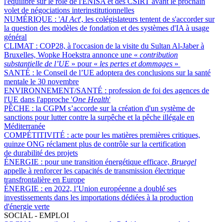
l'équilibre sur le rôle de l'ENISA et des CSIRT avant le prochain
volet de négociations interinstitutionnelles
NUMÉRIQUE :
'
AI Act
', les colégislateurs tentent de s'accorder sur
la question des modèles de fondation et des systèmes d'IA à usage
général
CLIMAT :
COP28, à l'occasion de la visite du Sultan Al-Jaber à
Bruxelles, Wopke Hoekstra annonce une «
contribution
substantielle de l’UE
» pour «
les pertes et dommages
»
SANTÉ :
le Conseil de l’UE adoptera des conclusions sur la santé
mentale le 30 novembre
ENVIRONNEMENT/SANTÉ :
profession de foi des agences de
l'UE dans l'approche '
One Health
'
PÊCHE :
la CGPM s’accorde sur la création d'un système de
sanctions pour lutter contre la surpêche et la pêche illégale en
Méditerranée
COMPÉTITIVITÉ :
acte pour les matières premières critiques,
quinze ONG réclament plus de contrôle sur la certification
de durabilité des projets
ÉNERGIE :
pour une transition énergétique efficace,
Bruegel
appelle à renforcer les capacités de transmission électrique
transfrontalière en Europe
ÉNERGIE :
en 2022, l’Union européenne a doublé ses
investissements dans les importations dédiées à la production
d'énergie verte
SOCIAL - EMPLOI