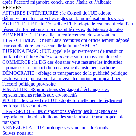
après l’accord migratoire conclu entre l’Italie et l’Albanie
BRÈVES
AFFAIRES INTÉRIEURES :
le Conseil de l'UE adopte
définitivement les nouvelles règles sur la numérisation des visas
AGRICULTURE :
le Conseil de l’UE adopte le règlement relatif au
réseau d'information sur la durabilité des exploitations agricoles
ARMÉNIE :
l’UE travaille au renforcement de son soutien
BLANCHIMENT :
neuf États membres ont officiellement déposé
leur candidature pour accueillir la future ‘AMLA’
BURKINA FASO :
l'UE appelle le gouvernement de transition
burkinabè à faire «
toute la lumière
» sur un massacre de civils
COMMERCE :
la DG des douanes veut rassurer les industries
japonaises sur l'impact du mécanisme d'ajustement carbone
DÉMOCRATIE :
ciblage et transparence de la publicité politique,
les travaux se poursuivent au niveau technique pour peaufiner
l'accord politique provisoire
FISCALITÉ :
48 juridictions s'engagent à échanger des
renseignements relatifs aux cryptoactifs
PÊCHE :
le Conseil de l’UE adopte formellement le règlement
renforçant les contrôles
TRANSPORTS :
les dispositions spécifiques à l’agenda des
négociations interinstitutionnelles sur le réseau transeuropéen de
transport
VENEZUELA :
l'UE prolonge ses sanctions de 6 mois
Suivez-nous sur