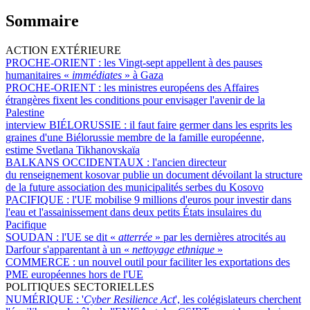
Sommaire
ACTION EXTÉRIEURE
PROCHE-ORIENT :
les Vingt-sept appellent à des pauses
humanitaires «
immédiates
» à Gaza
PROCHE-ORIENT :
les ministres européens des Affaires
étrangères fixent les conditions pour envisager l'avenir de la
Palestine
interview BIÉLORUSSIE :
il faut faire germer dans les esprits les
graines d'une Biélorussie membre de la famille européenne,
estime Svetlana Tikhanovskaïa
BALKANS OCCIDENTAUX :
l'ancien directeur
du renseignement kosovar publie un document dévoilant la structure
de la future association des municipalités serbes du Kosovo
PACIFIQUE :
l'UE mobilise 9 millions d'euros pour investir dans
l'eau et l'assainissement dans deux petits États insulaires du
Pacifique
SOUDAN :
l'UE se dit «
atterrée
» par les dernières atrocités au
Darfour s'apparentant à un «
nettoyage ethnique
»
COMMERCE :
un nouvel outil pour faciliter les exportations des
PME européennes hors de l'UE
POLITIQUES SECTORIELLES
NUMÉRIQUE :
'
Cyber Resilience Act
', les colégislateurs cherchent