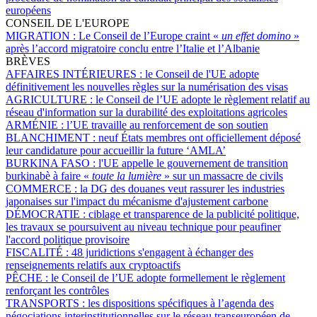
européens
CONSEIL DE L'EUROPE
MIGRATION :
Le Conseil de l’Europe craint «
un effet domino
»
après l’accord migratoire conclu entre l’Italie et l’Albanie
BRÈVES
AFFAIRES INTÉRIEURES :
le Conseil de l'UE adopte
définitivement les nouvelles règles sur la numérisation des visas
AGRICULTURE :
le Conseil de l’UE adopte le règlement relatif au
réseau d'information sur la durabilité des exploitations agricoles
ARMÉNIE :
l’UE travaille au renforcement de son soutien
BLANCHIMENT :
neuf États membres ont officiellement déposé
leur candidature pour accueillir la future ‘AMLA’
BURKINA FASO :
l'UE appelle le gouvernement de transition
burkinabè à faire «
toute la lumière
» sur un massacre de civils
COMMERCE :
la DG des douanes veut rassurer les industries
japonaises sur l'impact du mécanisme d'ajustement carbone
DÉMOCRATIE :
ciblage et transparence de la publicité politique,
les travaux se poursuivent au niveau technique pour peaufiner
l'accord politique provisoire
FISCALITÉ :
48 juridictions s'engagent à échanger des
renseignements relatifs aux cryptoactifs
PÊCHE :
le Conseil de l’UE adopte formellement le règlement
renforçant les contrôles
TRANSPORTS :
les dispositions spécifiques à l’agenda des
négociations interinstitutionnelles sur le réseau transeuropéen de