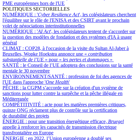
PME européennes hors de l'UE
POLITIQUES SECTORIELLES
NUMÉRIQUE :
'
Cyber Resilience Act
', les colégislateurs cherchent
l'équilibre sur le rôle de l'ENISA et des CSIRT avant le prochain
volet de négociations interinstitutionnelles
NUMÉRIQUE :
'
AI Act
', les colégislateurs tentent de s'accorder sur
la question des modèles de fondation et des systèmes d'IA à usage
général
CLIMAT :
COP28, à l'occasion de la visite du Sultan Al-Jaber à
Bruxelles, Wopke Hoekstra annonce une «
contribution
substantielle de l’UE
» pour «
les pertes et dommages
»
SANTÉ :
le Conseil de l’UE adoptera des conclusions sur la santé
mentale le 30 novembre
ENVIRONNEMENT/SANTÉ :
profession de foi des agences de
l'UE dans l'approche '
One Health
'
PÊCHE :
la CGPM s’accorde sur la création d'un système de
sanctions pour lutter contre la surpêche et la pêche illégale en
Méditerranée
COMPÉTITIVITÉ :
acte pour les matières premières critiques,
quinze ONG réclament plus de contrôle sur la certification
de durabilité des projets
ÉNERGIE :
pour une transition énergétique efficace,
Bruegel
appelle à renforcer les capacités de transmission électrique
transfrontalière en Europe
ÉNERGIE :
en 2022, l’Union européenne a doublé ses