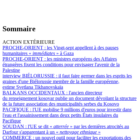
Sommaire
ACTION EXTÉRIEURE
PROCHE-ORIENT :
les Vingt-sept appellent à des pauses
humanitaires «
immédiates
» à Gaza
PROCHE-ORIENT :
les ministres européens des Affaires
étrangères fixent les conditions pour envisager l'avenir de la
Palestine
interview BIÉLORUSSIE :
il faut faire germer dans les esprits les
graines d'une Biélorussie membre de la famille européenne,
estime Svetlana Tikhanovskaïa
BALKANS OCCIDENTAUX :
l'ancien directeur
du renseignement kosovar publie un document dévoilant la structure
de la future association des municipalités serbes du Kosovo
PACIFIQUE :
l'UE mobilise 9 millions d'euros pour investir dans
l'eau et l'assainissement dans deux petits États insulaires du
Pacifique
SOUDAN :
l'UE se dit «
atterrée
» par les dernières atrocités au
Darfour s'apparentant à un «
nettoyage ethnique
»
COMMERCE :
un nouvel outil pour faciliter les exportations des