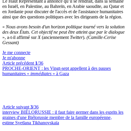
Le Haut Représentant a annoncé qu’il se rendrait, dans la semaine
en Israël, en Palestine, au Bahreïn, en Arabie saoudite, au Qatar et
en Jordanie pour discuter de l'accès et de l'assistance humanitaires
ainsi que des questions politiques avec les dirigeants de la région.
«
Nous avons besoin d'un horizon politique tourné vers la solution
des deux États. Cet objectif ne peut être atteint que par le dialogue
», a-t-il affirmé sur
X
(anciennement
Twitter
).
(Camille-Cerise
Gessant)
Je me connecte
Je m'abonne
Article précédent
1
/36
PROCHE-ORIENT :
les Vingt-sept appellent à des pauses
humanitaires «
immédiates
» à Gaza
Article suivant
3
/36
interview BIÉLORUSSIE :
il faut faire germer dans les esprits les
graines d'une Biélorussie membre de la famille européenne,
estime Svetlana Tikhanovskaïa