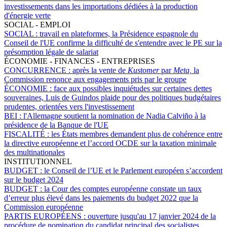
investissements dans les importations dédiées à la production
d'énergie verte
SOCIAL - EMPLOI
SOCIAL :
travail en plateformes, la Présidence espagnole du
Conseil de l'UE confirme la difficulté de s'entendre avec le PE sur la
présomption légale de salariat
ÉCONOMIE - FINANCES - ENTREPRISES
CONCURRENCE :
après la vente de
Kustomer
par
Meta,
la
Commission renonce aux engagements pris par le groupe
ÉCONOMIE :
face aux possibles inquiétudes sur certaines dettes
souveraines, Luis de Guindos plaide pour des politiques budgétaires
prudentes, orientées vers l'investissement
BEI :
l'Allemagne soutient la nomination de Nadia Calviño à la
présidence de la Banque de l'UE
FISCALITÉ :
les États membres demandent plus de cohérence entre
la directive européenne et l’accord OCDE sur la taxation minimale
des multinationales
INSTITUTIONNEL
BUDGET :
le Conseil de l’UE et le Parlement européen s’accordent
sur le budget 2024
BUDGET :
la Cour des comptes européenne constate un taux
d’erreur plus élevé dans les paiements du budget 2022 que la
Commission européenne
PARTIS EUROPÉENS :
ouverture jusqu'au 17 janvier 2024 de la
procédure de nomination du candidat principal des socialistes