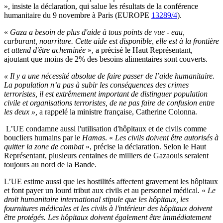
», insiste la déclaration, qui salue les résultats de la conférence
humanitaire du 9 novembre à Paris (EUROPE
13289/4
).
«
Gaza a besoin de plus d'aide à tous points de vue - eau,
carburant, nourriture. Cette aide est disponible, elle est à la frontière
et attend d'être acheminée
», a précisé le Haut Représentant,
ajoutant que moins de 2% des besoins alimentaires sont couverts.
«
Il y a une nécessité absolue de faire passer de l’aide humanitaire.
La population n’a pas à subir les conséquences des crimes
terroristes, il est extrêmement important de distinguer population
civile et organisations terroristes, de ne pas faire de confusion entre
les deux
»,
a rappelé la ministre française, Catherine Colonna.
L’UE condamne aussi l'utilisation d'hôpitaux et de civils comme
boucliers humains par le
Hamas
. «
Les civils doivent être autorisés à
quitter la zone de combat
», précise la déclaration. Selon le Haut
Représentant, plusieurs centaines de milliers de Gazaouis seraient
toujours au nord de la Bande.
L’UE estime aussi que les hostilités affectent gravement les hôpitaux
et font payer un lourd tribut aux civils et au personnel médical. «
Le
droit humanitaire international stipule que les hôpitaux, les
fournitures médicales et les civils à l'intérieur des hôpitaux doivent
être protégés. Les hôpitaux doivent également être immédiatement