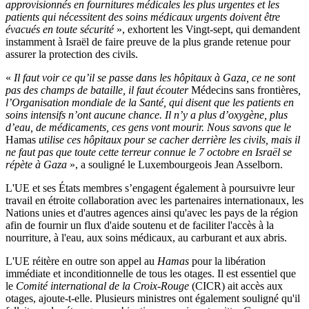
approvisionnés en fournitures médicales les plus urgentes et les
patients qui nécessitent des soins médicaux urgents doivent être
évacués en toute sécurité
», exhortent les Vingt-sept, qui demandent
instamment à Israël de faire preuve de la plus grande retenue pour
assurer la protection des civils.
«
Il faut voir ce qu’il se passe dans les hôpitaux à Gaza, ce ne sont
pas des champs de bataille, il faut écouter
Médecins sans frontières
,
l’Organisation mondiale de la Santé, qui disent que les patients en
soins intensifs n’ont aucune chance. Il n’y a plus d’oxygène, plus
d’eau, de médicaments, ces gens vont mourir. Nous savons que le
Hamas
utilise ces hôpitaux pour se cacher derrière les civils, mais il
ne faut pas que toute cette terreur connue le 7 octobre en Israël se
répète à Gaza
», a souligné le Luxembourgeois Jean Asselborn.
L'UE et ses États membres s’engagent également à poursuivre leur
travail en étroite collaboration avec les partenaires internationaux, les
Nations unies et d'autres agences ainsi qu'avec les pays de la région
afin de fournir un flux d'aide soutenu et de faciliter l'accès à la
nourriture, à l'eau, aux soins médicaux, au carburant et aux abris.
L'UE réitère en outre son appel au
Hamas
pour la libération
immédiate et inconditionnelle de tous les otages. Il est essentiel que
le
Comité international de la Croix-Rouge
(CICR) ait accès aux
otages, ajoute-t-elle. Plusieurs ministres ont également souligné qu'il