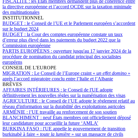
FISCALITÉ :
les États membres demandent plus de cohérence entre
la directive européenne et l’accord OCDE sur la taxation minimale
des multinationales
INSTITUTIONNEL
BUDGET :
le Conseil de l’UE et le Parlement européen s’accordent
sur le budget 2024
BUDGET :
la Cour des comptes européenne constate un taux
d’erreur plus élevé dans les paiements du budget 2022 que la
Commission européenne
PARTIS EUROPÉENS :
ouverture jusqu'au 17 janvier 2024 de la
procédure de nomination du candidat principal des socialistes
européens
CONSEIL DE L'EUROPE
MIGRATION :
Le Conseil de l’Europe craint «
un effet domino
»
après l’accord migratoire conclu entre l’Italie et l’Albanie
BRÈVES
AFFAIRES INTÉRIEURES :
le Conseil de l'UE adopte
définitivement les nouvelles règles sur la numérisation des visas
AGRICULTURE :
le Conseil de l’UE adopte le règlement relatif au
réseau d'information sur la durabilité des exploitations agricoles
ARMÉNIE :
l’UE travaille au renforcement de son soutien
BLANCHIMENT :
neuf États membres ont officiellement déposé
leur candidature pour accueillir la future ‘AMLA’
BURKINA FASO :
l'UE appelle le gouvernement de transition
burkinabè à faire «
toute la lumière
» sur un massacre de civils