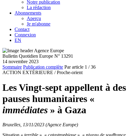
Notre publication
La rédaction
Abonnements
Aperçu
Je m'abonne
Contact
Connexion
EN
Bulletin Quotidien Europe N° 13291
14 novembre 2023
Sommaire
Publication complète
Par article
1
/ 36
ACTION EXTÉRIEURE /
Proche-orient
Les Vingt-sept appellent à des
pauses humanitaires «
immédiates
» à Gaza
Bruxelles, 13/11/2023 (Agence Europe)
Situation «
terrible
», «
catastrophique
», «
niveau de souffrance