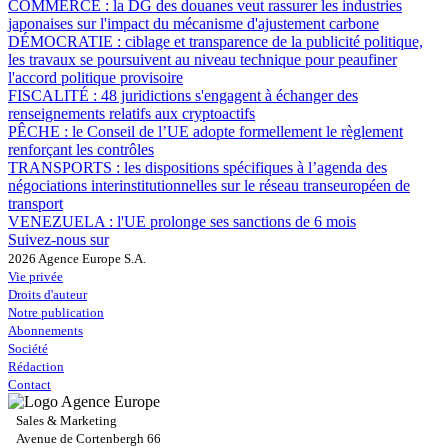
COMMERCE :
la DG des douanes veut rassurer les industries
japonaises sur l'impact du mécanisme d'ajustement carbone
DÉMOCRATIE :
ciblage et transparence de la publicité politique,
les travaux se poursuivent au niveau technique pour peaufiner
l'accord politique provisoire
FISCALITÉ :
48 juridictions s'engagent à échanger des
renseignements relatifs aux cryptoactifs
PÊCHE :
le Conseil de l’UE adopte formellement le règlement
renforçant les contrôles
TRANSPORTS :
les dispositions spécifiques à l’agenda des
négociations interinstitutionnelles sur le réseau transeuropéen de
transport
VENEZUELA :
l'UE prolonge ses sanctions de 6 mois
Suivez-nous sur
2026 Agence Europe S.A.
Vie privée
Droits d'auteur
Notre publication
Abonnements
Société
Rédaction
Contact
Sales & Marketing
Avenue de Cortenbergh 66