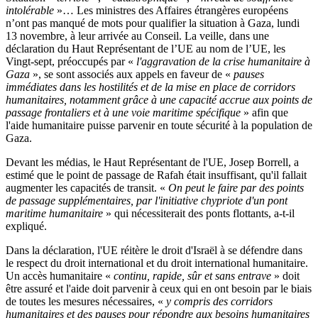
intolérable
»… Les ministres des Affaires étrangères européens
n’ont pas manqué de mots pour qualifier la situation à Gaza, lundi
13 novembre, à leur arrivée au Conseil. La veille, dans une
déclaration du Haut Représentant de l’UE au nom de l’UE, les
Vingt-sept, préoccupés par «
l'aggravation de la crise humanitaire à
Gaza
», se sont associés aux appels en faveur de «
pauses
immédiates dans les hostilités et de la mise en place de corridors
humanitaires, notamment grâce à une capacité accrue aux points de
passage frontaliers et à une voie maritime spécifique
» afin que
l'aide humanitaire puisse parvenir en toute sécurité à la population de
Gaza.
Devant les médias, le Haut Représentant de l'UE, Josep Borrell, a
estimé que le point de passage de Rafah était insuffisant, qu'il fallait
augmenter les capacités de transit. «
On peut le faire par des points
de passage supplémentaires, par l'initiative chypriote d'un pont
maritime humanitaire
» qui nécessiterait des ponts flottants, a-t-il
expliqué.
Dans la déclaration, l'UE réitère le droit d'Israël à se défendre dans
le respect du droit international et du droit international humanitaire.
Un accès humanitaire «
continu, rapide, sûr et sans entrave
» doit
être assuré et l'aide doit parvenir à ceux qui en ont besoin par le biais
de toutes les mesures nécessaires, «
y compris des corridors
humanitaires et des pauses pour répondre aux besoins humanitaires