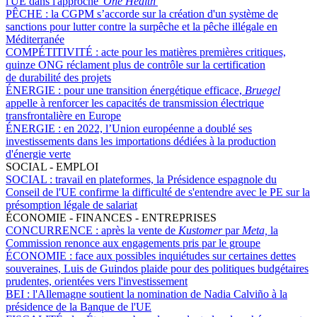
l'UE dans l'approche '
One Health
'
PÊCHE :
la CGPM s’accorde sur la création d'un système de
sanctions pour lutter contre la surpêche et la pêche illégale en
Méditerranée
COMPÉTITIVITÉ :
acte pour les matières premières critiques,
quinze ONG réclament plus de contrôle sur la certification
de durabilité des projets
ÉNERGIE :
pour une transition énergétique efficace,
Bruegel
appelle à renforcer les capacités de transmission électrique
transfrontalière en Europe
ÉNERGIE :
en 2022, l’Union européenne a doublé ses
investissements dans les importations dédiées à la production
d'énergie verte
SOCIAL - EMPLOI
SOCIAL :
travail en plateformes, la Présidence espagnole du
Conseil de l'UE confirme la difficulté de s'entendre avec le PE sur la
présomption légale de salariat
ÉCONOMIE - FINANCES - ENTREPRISES
CONCURRENCE :
après la vente de
Kustomer
par
Meta,
la
Commission renonce aux engagements pris par le groupe
ÉCONOMIE :
face aux possibles inquiétudes sur certaines dettes
souveraines, Luis de Guindos plaide pour des politiques budgétaires
prudentes, orientées vers l'investissement
BEI :
l'Allemagne soutient la nomination de Nadia Calviño à la
présidence de la Banque de l'UE