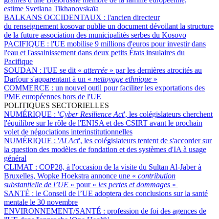
estime Svetlana Tikhanovskaïa
BALKANS OCCIDENTAUX :
l'ancien directeur
du renseignement kosovar publie un document dévoilant la structure
de la future association des municipalités serbes du Kosovo
PACIFIQUE :
l'UE mobilise 9 millions d'euros pour investir dans
l'eau et l'assainissement dans deux petits États insulaires du
Pacifique
SOUDAN :
l'UE se dit «
atterrée
» par les dernières atrocités au
Darfour s'apparentant à un «
nettoyage ethnique
»
COMMERCE :
un nouvel outil pour faciliter les exportations des
PME européennes hors de l'UE
POLITIQUES SECTORIELLES
NUMÉRIQUE :
'
Cyber Resilience Act
', les colégislateurs cherchent
l'équilibre sur le rôle de l'ENISA et des CSIRT avant le prochain
volet de négociations interinstitutionnelles
NUMÉRIQUE :
'
AI Act
', les colégislateurs tentent de s'accorder sur
la question des modèles de fondation et des systèmes d'IA à usage
général
CLIMAT :
COP28, à l'occasion de la visite du Sultan Al-Jaber à
Bruxelles, Wopke Hoekstra annonce une «
contribution
substantielle de l’UE
» pour «
les pertes et dommages
»
SANTÉ :
le Conseil de l’UE adoptera des conclusions sur la santé
mentale le 30 novembre
ENVIRONNEMENT/SANTÉ :
profession de foi des agences de