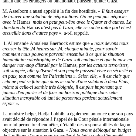
fallait que les étrangers ou binationaux puissent quitter Gaza.
M. Asselborn a aussi appelé à la fin des hostilités. «
Il faut essayer
de trouver une solution de négociations. On ne peut pas négocier
avec le
Hamas,
mais on peut peut-être avec le Qatar et d’autres. La
direction du
Hamas
n’est pas à Gaza, elle se cache autre part et est
accueillie dans d’autres pays
», a-t-il rappelé.
L'Allemande Annalena Baerbock estime que
«
nous devons nous
creuser la tête 24 heures sur 24, chaque minute, pour savoir
comment nous pouvons parvenir ensemble à ce que la situation
humanitaire catastrophique de Gaza soit endiguée et que la mise en
danger non-stop d'Israël par le
Hamas
, par les acteurs terroristes,
soit stoppée, afin qu'Israël et son peuple puissent vivre en sécurité et
en paix, tout comme les Palestiniens
». Selon elle, «
il est clair que
cela ne peut se faire que dans le cadre d'une solution à deux États,
même si celle-ci semble très éloignée, il est plus important que
jamais d'en parler et de fixer un horizon politique dans cette
situation incroyable où tant de personnes perdent actuellement
espoir
»
.
La ministre belge, Hadja Lahbib, a également annoncé que son pays
avait décidé de répondre à l’appel de la Cour pénale internationale
pour lui permettre d’enquêter, d’établir des responsabilités de façon
objective sur la situation à Gaza. «
Nous avons débloqué un budget
de 5 millions d’euros pour travailler à la lutte contre l’impunité,