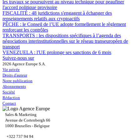
les travaux se poursuivent au niveau technique pour peaufiner
l'accord politique provisoire
FISCALITÉ :
48 juridictions s'engagent à échanger des
renseignements relatifs aux cryptoactifs
PÊCHE :
le Conseil de l’UE adopte formellement le règlement
renforçant les contrôles
TRANSPORTS :
les dispositions spécifiques à l’agenda des
négociations interinstitutionnelles sur le réseau transeuropéen de
transport
VENEZUELA :
l'UE prolonge ses sanctions de 6 mois
Suivez-nous sur
2026 Agence Europe S.A.
Vie privée
Droits d'auteur
Notre publication
Abonnements
Société
Rédaction
Contact
Sales & Marketing
Avenue de Cortenbergh 66
1000 Bruxelles - Belgique
+322 737 94 94