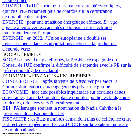
Méditerranée
COMPÉTITIVITÉ :
acte pour les matières premières critiques,
quinze ONG réclament plus de contrôle sur la certification
de durabilité des projets
ÉNERGIE :
pour une transition énergétique efficace,
Bruegel
appelle à renforcer les capacités de transmission électrique
transfrontalière en Europe
ÉNERGIE :
en 2022, l’Union européenne a doublé ses
investissements dans les importations dédiées à la production
d'énergie verte
SOCIAL - EMPLOI
SOCIAL :
travail en plateformes, la Présidence espagnole du
Conseil de l'UE confirme la difficulté de s'entendre avec le PE sur la
présomption légale de salariat
ÉCONOMIE - FINANCES - ENTREPRISES
CONCURRENCE :
après la vente de
Kustomer
par
Meta,
la
Commission renonce aux engagements pris par le groupe
ÉCONOMIE :
face aux possibles inquiétudes sur certaines dettes
souveraines, Luis de Guindos plaide pour des politiques budgétaires
prudentes, orientées vers l'investissement
BEI :
l'Allemagne soutient la nomination de Nadia Calviño à la
présidence de la Banque de l'UE
FISCALITÉ :
les États membres demandent plus de cohérence entre
la directive européenne et l’accord OCDE sur la taxation minimale
des multinationales