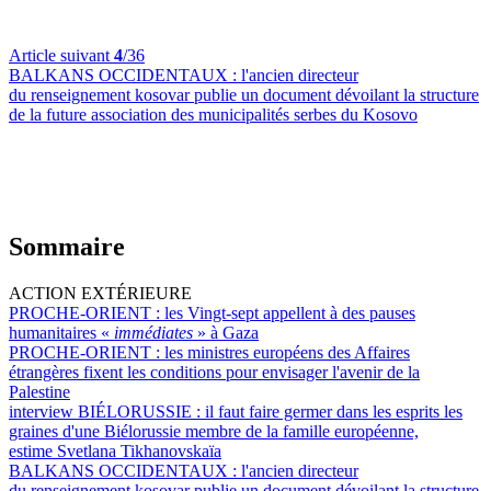
Article suivant
4
/36
BALKANS OCCIDENTAUX :
l'ancien directeur
du renseignement kosovar publie un document dévoilant la structure
de la future association des municipalités serbes du Kosovo
Sommaire
ACTION EXTÉRIEURE
PROCHE-ORIENT :
les Vingt-sept appellent à des pauses
humanitaires «
immédiates
» à Gaza
PROCHE-ORIENT :
les ministres européens des Affaires
étrangères fixent les conditions pour envisager l'avenir de la
Palestine
interview BIÉLORUSSIE :
il faut faire germer dans les esprits les
graines d'une Biélorussie membre de la famille européenne,
estime Svetlana Tikhanovskaïa
BALKANS OCCIDENTAUX :
l'ancien directeur
du renseignement kosovar publie un document dévoilant la structure