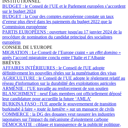
INSTITUTIONNEL
BUDGET :
le Conseil de l’UE et le Parlement européen s’accordent
sur le budget 2024
BUDGET :
la Cour des comptes européenne constate un taux
d’erreur plus élevé dans les paiements du budget 2022 que la
Commission européenne
PARTIS EUROPÉENS :
ouverture jusqu'au 17 janvier 2024 de la
procédure de nomination du candidat principal des socialistes
européens
CONSEIL DE L'EUROPE
MIGRATION :
Le Conseil de l’Europe craint «
un effet domino
»
après l’accord migratoire conclu entre l’Italie et l’Albanie
BRÈVES
AFFAIRES INTÉRIEURES :
le Conseil de l'UE adopte
définitivement les nouvelles règles sur la numérisation des visas
AGRICULTURE :
le Conseil de l’UE adopte le règlement relatif au
réseau d'information sur la durabilité des exploitations agricoles
ARMÉNIE :
l’UE travaille au renforcement de son soutien
BLANCHIMENT :
neuf États membres ont officiellement déposé
leur candidature pour accueillir la future ‘AMLA’
BURKINA FASO :
l'UE appelle le gouvernement de transition
burkinabè à faire «
toute la lumière
» sur un massacre de civils
COMMERCE :
la DG des douanes veut rassurer les industries
japonaises sur l'impact du mécanisme d'ajustement carbone
DÉMOCRATIE :
ciblage et transparence de la publicité politique,