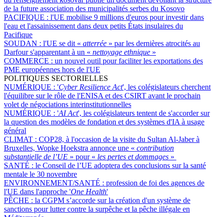
de la future association des municipalités serbes du Kosovo
PACIFIQUE :
l'UE mobilise 9 millions d'euros pour investir dans
l'eau et l'assainissement dans deux petits États insulaires du
Pacifique
SOUDAN :
l'UE se dit «
atterrée
» par les dernières atrocités au
Darfour s'apparentant à un «
nettoyage ethnique
»
COMMERCE :
un nouvel outil pour faciliter les exportations des
PME européennes hors de l'UE
POLITIQUES SECTORIELLES
NUMÉRIQUE :
'
Cyber Resilience Act
', les colégislateurs cherchent
l'équilibre sur le rôle de l'ENISA et des CSIRT avant le prochain
volet de négociations interinstitutionnelles
NUMÉRIQUE :
'
AI Act
', les colégislateurs tentent de s'accorder sur
la question des modèles de fondation et des systèmes d'IA à usage
général
CLIMAT :
COP28, à l'occasion de la visite du Sultan Al-Jaber à
Bruxelles, Wopke Hoekstra annonce une «
contribution
substantielle de l’UE
» pour «
les pertes et dommages
»
SANTÉ :
le Conseil de l’UE adoptera des conclusions sur la santé
mentale le 30 novembre
ENVIRONNEMENT/SANTÉ :
profession de foi des agences de
l'UE dans l'approche '
One Health
'
PÊCHE :
la CGPM s’accorde sur la création d'un système de
sanctions pour lutter contre la surpêche et la pêche illégale en