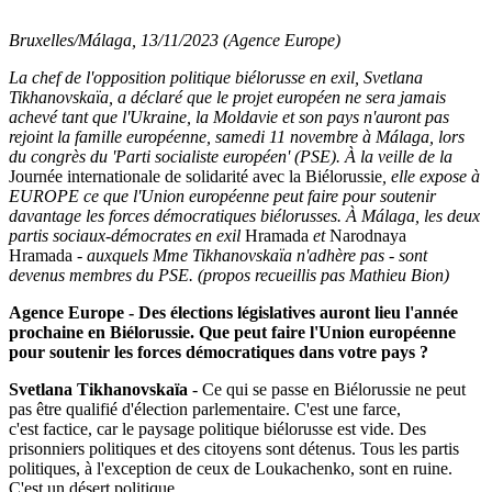
Bruxelles/Málaga, 13/11/2023 (Agence Europe)
La chef de l'opposition politique biélorusse en exil, Svetlana
Tikhanovskaïa, a déclaré que le projet européen ne sera jamais
achevé tant que l'Ukraine, la Moldavie et son pays n'auront pas
rejoint la famille européenne, samedi 11 novembre à Málaga, lors
du congrès du 'Parti socialiste européen' (PSE). À la veille de la
Journée internationale de solidarité avec la Biélorussie
, elle expose à
EUROPE ce que l'Union européenne peut faire pour soutenir
davantage les forces démocratiques biélorusses. À Málaga, les deux
partis sociaux-démocrates en exil
Hramada
et
Narodnaya
Hramada
-
auxquels Mme Tikhanovskaïa n'adhère pas - sont
devenus membres du PSE. (propos recueillis pas Mathieu Bion)
Agence Europe - Des élections législatives auront lieu l'année
prochaine en Biélorussie. Que peut faire l'Union européenne
pour soutenir les forces démocratiques dans votre pays ?
Svetlana Tikhanovskaïa
- Ce qui se passe en Biélorussie ne peut
pas être qualifié d'élection parlementaire. C'est une farce,
c'est factice, car le paysage politique biélorusse est vide. Des
prisonniers politiques et des citoyens sont détenus. Tous les partis
politiques, à l'exception de ceux de Loukachenko, sont en ruine.
C'est un désert politique.