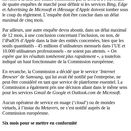
de quatre enquêtes de marché pour définir si les services
Bing
,
Edge
et
Advertising
de
Microsoft
et
iMessage
d'
Apple
doivent tomber sous
le coup du règlement. L’enquête doit être conclue dans un délai
maximal de cinq mois.
Par ailleurs, une autre enquête devra aboutir, dans un délai maximal
de 12 mois, à une conclusion concernant l’inclusion, ou non, de
l’iPadOS d’
Apple
dans la liste des entités concernées, bien que les
seuils quantitatifs - 45 millions d’utilisateurs mensuels dans l’UE et
10.000 utilisateurs professionnels - ne soient pas atteints. «
On
espère que les résultats tomberont plus rapidement
», a toutefois
indiqué un haut fonctionnaire de la Commission européenne.
En revanche, la Commission a décidé que le service ‘
Internet
Browser
’ de
Samsung
, qui lui avait été notifié par l'entreprise, ne
peut être considéré en tant que service de plateforme essentiel. La
Commission a également pris une décision allant dans le même sens
pour les services
Gmail
de
Google
et
Outlook.co
m
de
Microsoft
.
Aucun opérateur de service en nuage (‘
cloud
’) ou de mondes
virtuels, à l’instar du
Metavers
, ne s’est notifié auprès de la
Commission européenne.
Six mois pour se mettre en conformité