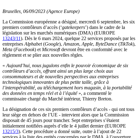
Bruxelles, 06/09/2023 (Agence Europe)
La Commission européenne a désigné, mercredi 6 septembre, les six
premiers contrôleurs d’accès (‘
gatekeepers
’) dans le cadre de la
législation sur les marchés numériques (DMA) (EUROPE
13243/11
). Dès le 6 mars 2024, quelque 22 services proposés par les
entreprises
Alphabet
(
Google
),
Amazon
,
Apple
,
ByteDance
(
TikTok
),
Meta
(
Facebook
) et
Microsoft
devront être en conformité avec le
règlement et se plier aux nouvelles règles.
«
Aujourd’hui, nous jugulons enfin le pouvoir économique de six
contrôleurs d’accès, offrant ainsi un plus large choix aux
consommateurs et de nouvelles perspectives aux entreprises
technologiques innovantes de plus petite taille, grâce à
l’interopérabilité, au téléchargement hors magasin, à la portabilité
des données en temps réel et à l’équité
», a commenté le
commissaire chargé du Marché intérieur, Thierry Breton.
La désignation de ces six premiers contrôleurs d’accès - qui ont tous
leur siège en dehors de l’UE - intervient alors que la Commission
disposait de 45 jours pour trancher. Sept entreprises s’étaient
initialement notifiées auprès d’elle le 4 juillet dernier (EUROPE
13215/3
). Cette procédure a donné suite, outre à l’ajout de 22
services à la liste des entités concernées par le DMA, à l’ouverture