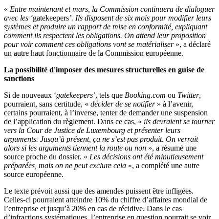
«
Entre maintenant et mars, la Commission continuera de dialoguer
avec les ‘
gatekeepers
’. Ils disposent de six mois pour modifier leurs
systèmes et produire un rapport de mise en conformité, expliquant
comment ils respectent les obligations. On attend leur proposition
pour voir comment ces obligations vont se matérialiser
», a déclaré
un autre haut fonctionnaire de la Commission européenne.
La possibilité d'imposer des mesures structurelles en guise de
sanctions
Si de nouveaux ‘
gatekeepers
’, tels que
Booking.com
ou
Twitter
,
pourraient, sans certitude, «
décider de se notifier
» à l’avenir,
certains pourraient, à l’inverse, tenter de demander une suspension
de l’application du règlement. Dans ce cas, «
ils devraient se tourner
vers la Cour de Justice de Luxembourg et présenter leurs
arguments. Jusqu’à présent, ça ne s’est pas produit. On verrait
alors si les arguments tiennent la route ou non
», a résumé une
source proche du dossier. «
Les décisions ont été minutieusement
préparées, mais on ne peut exclure cela
», a complété une autre
source européenne.
Le texte prévoit aussi que des amendes puissent être infligées.
Celles-ci pourraient atteindre 10% du chiffre d’affaires mondial de
l’entreprise et jusqu’à 20% en cas de récidive. Dans le cas
d’infractions systématiques, l’entreprise en question pourrait se voir