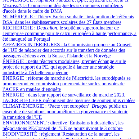
Microsoft
, la Commission désigne les six premiers contrôleurs
d'accès dans le cadre du DMA
NUMÉRIQUE :
Thierry Breton souhaite l'instauration de 'référents
DSA' dans les établissements scolaires des 27 États membres
RECHERCHE :
Deucalion
, le septième superordinateur de
l'entreprise commune pour le calcul européen à haute performance, a
été inauguré au Portugal
AFFAIRES INTÉRIEURES :
la Commission propose au Conseil
de l'UE de négocier des accords sur le transfert de données des
passagers aériens avec la Suisse, l'Islande et la Norvège
ÉNERGIE :
petits réacteurs modulaires, premier échange sur le
projet de rapport du PE, qui appelle à lancer une stratégie
industrielle à l'échelle européenne
ÉNERGIE :
réforme du marché de l'électricité, les eurodéputés se
prononceront en commission parlementaire sur les pouvoirs de
l’ACER en matière d’enquête
ÉNERGIE :
dans leur rapport de surveillance du marché 2023,
l'ACER et le CEER préconisent des mesures de soutien plus ciblées
CLIMAT/ÉNERGIE :
‘Pacte vert européen’,
Bruegel
publie un
ensemble de solutions pour améliorer la gouvernance et soutenir
la transition de l’UE
ENVIRONNEMENT :
directive ‘Émissions industrielles’, les
négociations PE/Conseil de l’UE se poursuivront le 3 octobre
BIODIVERSITÉ :
règlement 'Restauration de la nature', les