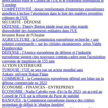
négociations entre le Conseil de l'UE et le Parlement reprendront le
5 octobre
COMPÉTITIVITÉ :
douze représentants d'entreprises européennes
appellent à inclure l’aluminium dans la liste des matières premières
critiques de l’UE
SÉCURITÉ - DÉFENSE
DÉFENSE :
Thierry Breton plaide pour une plus grande
disponibilité des équipements militaires dans l'UE
Invasion Russe de l'Ukraine
AGRICULTURE :
la Commission européenne recherche «
une
solution consensuelle
» sur les céréales ukrainiennes, selon Valdis
Dombrovskis
DÉFENSE :
l'Agence européenne de défense et l’industrie
européenne signent cinq nouveaux contrats-cadres pour l'acquisition
conjointe de munitions de 155 mm
ACTION EXTÉRIEURE
TURQUIE :
l’UE ne sera pas un acteur mondial sans
Ankara, prévient Hakan Fidan
COMMERCE :
la Commission européenne défend son bilan sur la
défense commerciale en 2022
ÉCONOMIE - FINANCES - ENTREPRISES
ÉCONOMIE :
Nadia Calviño veut, d'ici la fin 2023, un accord au
Conseil de l'UE sur la réforme du Pacte de stabilité
BANQUES :
la Commission européenne énonce des critères
permettant de définir le '
shadow banking
'