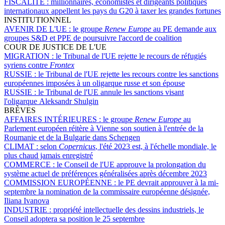
FISCALITÉ :
millionnaires, économistes et dirigeants politiques
internationaux appellent les pays du G20 à taxer les grandes fortunes
INSTITUTIONNEL
AVENIR DE L'UE :
le groupe
Renew Europe
au PE demande aux
groupes S&D et PPE de poursuivre l'accord de coalition
COUR DE JUSTICE DE L'UE
MIGRATION :
le Tribunal de l'UE rejette le recours de réfugiés
syriens contre
Frontex
RUSSIE :
le Tribunal de l'UE rejette les recours contre les sanctions
européennes imposées à un oligarque russe et son épouse
RUSSIE :
le Tribunal de l'UE annule les sanctions visant
l'oligarque Aleksandr Shulgin
BRÈVES
AFFAIRES INTÉRIEURES :
le groupe
Renew Europe
au
Parlement européen réitère à Vienne son soutien à l'entrée de la
Roumanie et de la Bulgarie dans Schengen
CLIMAT :
selon
Copernicus
, l'été 2023 est, à l'échelle mondiale, le
plus chaud jamais enregistré
COMMERCE :
le Conseil de l'UE approuve la prolongation du
système actuel de préférences généralisées après décembre 2023
COMMISSION EUROPÉENNE :
le PE devrait approuver à la mi-
septembre la nomination de la commissaire européenne désignée,
Iliana Ivanova
INDUSTRIE :
propriété intellectuelle des dessins industriels, le
Conseil adoptera sa position le 25 septembre