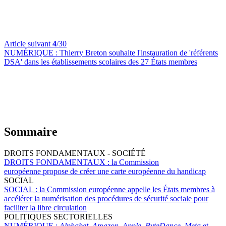
Article suivant
4
/30
NUMÉRIQUE :
Thierry Breton souhaite l'instauration de 'référents
DSA' dans les établissements scolaires des 27 États membres
Sommaire
DROITS FONDAMENTAUX - SOCIÉTÉ
DROITS FONDAMENTAUX :
la Commission
européenne propose de créer une carte européenne du handicap
SOCIAL
SOCIAL :
la Commission européenne appelle les États membres à
accélérer la numérisation des procédures de sécurité sociale pour
faciliter la libre circulation
POLITIQUES SECTORIELLES
NUMÉRIQUE :
Alphabet
,
Amazon
,
Apple
,
ByteDance
,
Meta
et