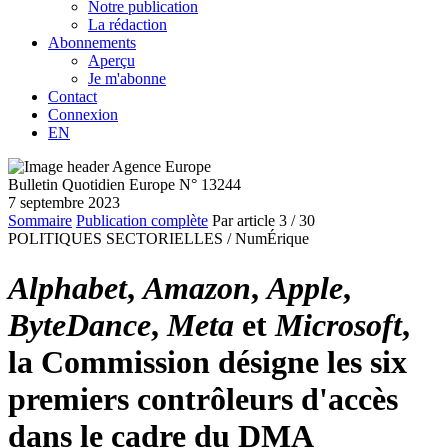
Notre publication
La rédaction
Abonnements
Aperçu
Je m'abonne
Contact
Connexion
EN
Bulletin Quotidien Europe N° 13244
7 septembre 2023
Sommaire
Publication complète
Par article
3
/ 30
POLITIQUES SECTORIELLES /
NumÉrique
Alphabet
,
Amazon
,
Apple
,
ByteDance
,
Meta
et
Microsoft
,
la Commission désigne les six
premiers contrôleurs d'accès
dans le cadre du DMA