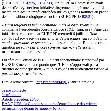
(EUROPE
13142/26
,
13141/33
). En juillet, la Commission avait
décidé d'enregistrer leur initiative citoyenne européenne invitant à
mettre en place un impôt européen sur les grandes fortunes au profit
de la transition écologique et sociale (EUROPE
13198/21
).
«
C’est toujours la même demande, mais la base s'élargit
», a
commenté l’eurodéputée Aurore Lalucq (S&D, française), l’une des
initiatrices, contactée par EUROPE mercredi 6 juillet. «
Notre
combat est porté par de plus en plus de personnes, qui sont de plus
en plus puissantes et reconnues
», s’est-elle réjouie. Bien que cette
question ne soit «
pas encore consensuelle
», «
elle devient
mainstream », a-t-elle estimé.
Du côté du Conseil de l’UE, un haut fonctionnaire interviewé par
EUROPE mercredi a répondu que l’UE ne s’opposerait pas à
discuter de cette question, «
si nous voyons un mouvement fort de la
part de nos partenaires
».
Lire la lettre ouverte :
https://aeur.eu/f/8gl
(Anne Damiani)
Je me connecte
Je m'abonne
Article précédent
20
/30
BANQUES :
la Commission européenne énonce des critères
permettant de définir le '
shadow banking
'