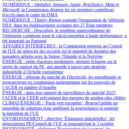
NUMÉRIQUE :
Alphabet
,
Amazon
,
Apple
,
ByteDance
,
Meta
et
Microsoft
, la Commission désigne les six premiers contrôleurs
d'accès dans le cadre du DMA
NUMÉRIQUE :
Thierry Breton souhaite l'instauration de 'référents
DSA' dans les établissements scolaires des 27 États membres
RECHERCHE :
Deucalion
, le septième superordinateur de
l'entreprise commune pour le calcul européen à haute performance, a
été inauguré au Portugal
AFFAIRES INTÉRIEURES :
la Commission propose au Conseil
de l'UE de négocier des accords sur le transfert de données des
passagers aériens avec la Suisse, l'Islande et la Norvège
ÉNERGIE :
petits réacteurs modulaires, premier échange sur le
projet de rapport du PE, qui appelle à lancer une stratégie
industrielle à l'échelle européenne
ÉNERGIE :
réforme du marché de l'électricité, les eurodéputés se
prononceront en commission parlementaire sur les pouvoirs de
l’ACER en matière d’enquête
ÉNERGIE :
dans leur rapport de surveillance du marché 2023,
l'ACER et le CEER préconisent des mesures de soutien plus ciblées
CLIMAT/ÉNERGIE :
‘Pacte vert européen’,
Bruegel
publie un
ensemble de solutions pour améliorer la gouvernance et soutenir
la transition de l’UE
ENVIRONNEMENT :
directive ‘Émissions industrielles’, les
négociations PE/Conseil de l’UE se poursuivront le 3 octobre
BIODIVERSITÉ :
règlement 'Restauration de la nature', les