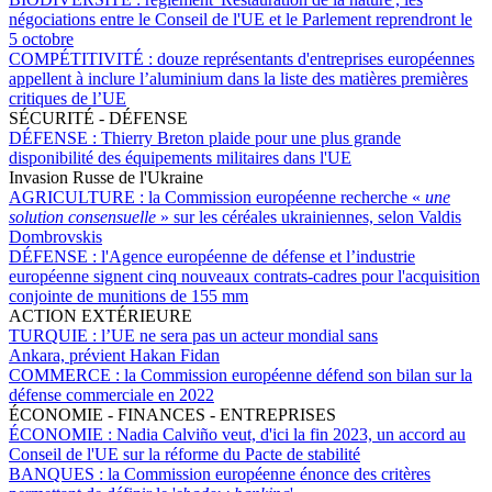
négociations entre le Conseil de l'UE et le Parlement reprendront le
5 octobre
COMPÉTITIVITÉ :
douze représentants d'entreprises européennes
appellent à inclure l’aluminium dans la liste des matières premières
critiques de l’UE
SÉCURITÉ - DÉFENSE
DÉFENSE :
Thierry Breton plaide pour une plus grande
disponibilité des équipements militaires dans l'UE
Invasion Russe de l'Ukraine
AGRICULTURE :
la Commission européenne recherche «
une
solution consensuelle
» sur les céréales ukrainiennes, selon Valdis
Dombrovskis
DÉFENSE :
l'Agence européenne de défense et l’industrie
européenne signent cinq nouveaux contrats-cadres pour l'acquisition
conjointe de munitions de 155 mm
ACTION EXTÉRIEURE
TURQUIE :
l’UE ne sera pas un acteur mondial sans
Ankara, prévient Hakan Fidan
COMMERCE :
la Commission européenne défend son bilan sur la
défense commerciale en 2022
ÉCONOMIE - FINANCES - ENTREPRISES
ÉCONOMIE :
Nadia Calviño veut, d'ici la fin 2023, un accord au
Conseil de l'UE sur la réforme du Pacte de stabilité
BANQUES :
la Commission européenne énonce des critères