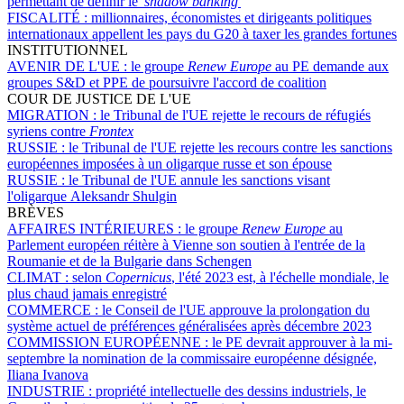
permettant de définir le '
shadow banking
'
FISCALITÉ :
millionnaires, économistes et dirigeants politiques
internationaux appellent les pays du G20 à taxer les grandes fortunes
INSTITUTIONNEL
AVENIR DE L'UE :
le groupe
Renew Europe
au PE demande aux
groupes S&D et PPE de poursuivre l'accord de coalition
COUR DE JUSTICE DE L'UE
MIGRATION :
le Tribunal de l'UE rejette le recours de réfugiés
syriens contre
Frontex
RUSSIE :
le Tribunal de l'UE rejette les recours contre les sanctions
européennes imposées à un oligarque russe et son épouse
RUSSIE :
le Tribunal de l'UE annule les sanctions visant
l'oligarque Aleksandr Shulgin
BRÈVES
AFFAIRES INTÉRIEURES :
le groupe
Renew Europe
au
Parlement européen réitère à Vienne son soutien à l'entrée de la
Roumanie et de la Bulgarie dans Schengen
CLIMAT :
selon
Copernicus
, l'été 2023 est, à l'échelle mondiale, le
plus chaud jamais enregistré
COMMERCE :
le Conseil de l'UE approuve la prolongation du
système actuel de préférences généralisées après décembre 2023
COMMISSION EUROPÉENNE :
le PE devrait approuver à la mi-
septembre la nomination de la commissaire européenne désignée,
Iliana Ivanova
INDUSTRIE :
propriété intellectuelle des dessins industriels, le