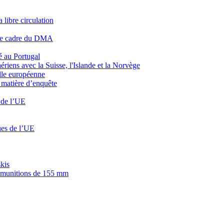
 libre circulation
s le cadre du DMA
é au Portugal
riens avec la Suisse, l'Islande et la Norvège
elle européenne
 matière d’enquête
n de l’UE
ques de l’UE
kis
de munitions de 155 mm