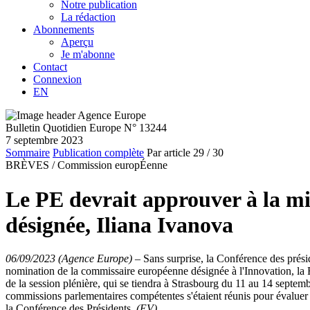
Notre publication
La rédaction
Abonnements
Aperçu
Je m'abonne
Contact
Connexion
EN
Bulletin Quotidien Europe N° 13244
7 septembre 2023
Sommaire
Publication complète
Par article
29
/ 30
BRÈVES /
Commission europÉenne
Le PE devrait approuver à la m
désignée, Iliana Ivanova
06/09/2023 (Agence Europe)
–
Sans surprise, la Conférence des prési
nomination de la commissaire européenne désignée à l'Innovation, la Re
de la session plénière, qui se tiendra à Strasbourg du 11 au 14 septe
commissions parlementaires compétentes s'étaient réunis pour évalu
la Conférence des Présidents.
(EV)