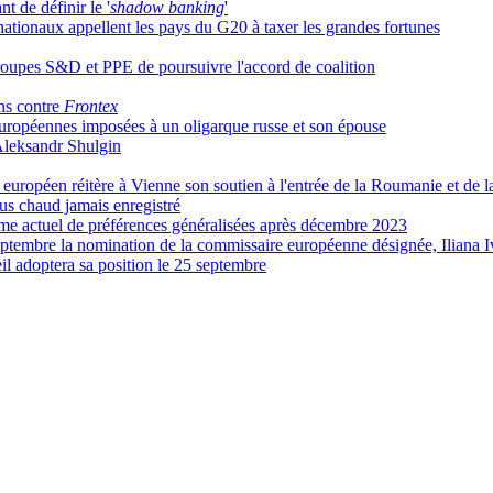
 de définir le '
shadow banking
'
rnationaux appellent les pays du G20 à taxer les grandes fortunes
upes S&D et PPE de poursuivre l'accord de coalition
ens contre
Frontex
s européennes imposées à un oligarque russe et son épouse
 Aleksandr Shulgin
européen réitère à Vienne son soutien à l'entrée de la Roumanie et de 
plus chaud jamais enregistré
ème actuel de préférences généralisées après décembre 2023
septembre la nomination de la commissaire européenne désignée, Iliana 
seil adoptera sa position le 25 septembre