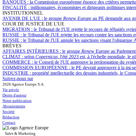
BANQUES :
la Commission européenne énonce des critères permettant
FISCALITÉ :
millionnaires, économistes et dirigeants politiques inte
INSTITUTIONNEL
AVENIR DE L'UE :
le groupe
Renew Europe
au PE demande aux gro
COUR DE JUSTICE DE L'UE
MIGRATION :
le Tribunal de l'UE rejette le recours de réfugiés syri
RUSSIE :
le Tribunal de l'UE rejette les recours contre les sanction
RUSSIE :
le Tribunal de l'UE annule les sanctions visant l'oligarque
BRÈVES
AFFAIRES INTÉRIEURES :
le groupe
Renew Europe
au Parlement 
CLIMAT :
selon
Copernicus
, l'été 2023 est, à l'échelle mondiale, le 
COMMERCE :
le Conseil de l'UE approuve la prolongation du syst
COMMISSION EUROPÉENNE :
le PE devrait approuver à la mi-
INDUSTRIE :
propriété intellectuelle des dessins industriels, le Con
Suivez-nous sur
2026 Agence Europe S.A.
Vie privée
Droits d'auteur
Notre publication
Abonnements
Société
Rédaction
Contact
Sales & Marketing