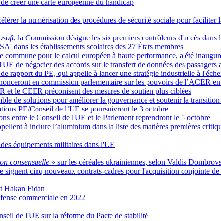
de créer une carte européenne du handicap
rer la numérisation des procédures de sécurité sociale pour faciliter la
osoft
, la Commission désigne les six premiers contrôleurs d'accès dan
 DSA' dans les établissements scolaires des 27 États membres
rise commune pour le calcul européen à haute performance, a été inaugur
UE de négocier des accords sur le transfert de données des passagers aé
 de rapport du PE, qui appelle à lancer une stratégie industrielle à l'éch
prononceront en commission parlementaire sur les pouvoirs de l’ACER en
R et le CEER préconisent des mesures de soutien plus ciblées
le de solutions pour améliorer la gouvernance et soutenir la transitio
iations PE/Conseil de l’UE se poursuivront le 3 octobre
ions entre le Conseil de l'UE et le Parlement reprendront le 5 octobre
pellent à inclure l’aluminium dans la liste des matières premières criti
 des équipements militaires dans l'UE
ion consensuelle
» sur les céréales ukrainiennes, selon Valdis Dombrovs
e signent cinq nouveaux contrats-cadres pour l'acquisition conjointe 
nt Hakan Fidan
éfense commerciale en 2022
seil de l'UE sur la réforme du Pacte de stabilité