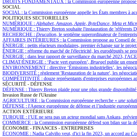
DROITS FONDAMENTAUX :
la Commission européenne propose 
SOCIAL
SOCIAL :
la Commission européenne appelle les États membres à accélé
POLITIQUES SECTORIELLES
NUMÉRIQUE :
Alphabet
,
Amazon
,
Apple
,
ByteDance
,
Meta
et
Micr
NUMÉRIQUE :
Thierry Breton souhaite l'instauration de 'référents
RECHERCHE :
Deucalion
, le septième superordinateur de l'entrep
AFFAIRES INTÉRIEURES :
la Commission propose au Conseil de l'
ÉNERGIE :
petits réacteurs modulaires, premier échange sur le projet
ÉNERGIE :
réforme du marché de l'électricité, les eurodéputés se 
ÉNERGIE :
dans leur rapport de surveillance du marché 2023, l'ACE
CLIMAT/ÉNERGIE :
‘Pacte vert européen’,
Bruegel
publie un ensemb
ENVIRONNEMENT :
directive ‘Émissions industrielles’, les négoc
BIODIVERSITÉ :
règlement 'Restauration de la nature', les négociat
COMPÉTITIVITÉ :
douze représentants d'entreprises européennes ap
SÉCURITÉ - DÉFENSE
DÉFENSE :
Thierry Breton plaide pour une plus grande disponibilité
Invasion Russe de l'Ukraine
AGRICULTURE :
la Commission européenne recherche «
une solut
DÉFENSE :
l'Agence européenne de défense et l’industrie européenn
ACTION EXTÉRIEURE
TURQUIE :
l’UE ne sera pas un acteur mondial sans Ankara, prévie
COMMERCE :
la Commission européenne défend son bilan sur la d
ÉCONOMIE - FINANCES - ENTREPRISES
ÉCONOMIE :
Nadia Calviño veut, d'ici la fin 2023, un accord au Con