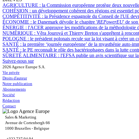
AGRICULTURE :
la Commission européenne protège deux nouvelles
COHÉSION :
un développement cohérent des régions est essentiel p
COMPÉTITIVITÉ :
la Présidence espagnole du Conseil de l'UE devrai
ÉCONOMIE :
le Danemark dévoile le chapitre '
REPowerEU
' de son
ÉNERGIE :
l'ACER approuve les modifications de la méthodologie 
NUMÉRIQUE :
Věra Jourová et Thierry Breton s'apprêtent à rencontr
POLOGNE :
le président polonais recule sur la loi visant à créer un 
SANTÉ :
la première ‘journée européenne’ de la myasthénie auto-imm
SANTÉ :
le PE reconnaît le rôle des bactériophages dans la lutte cont
SÛRETÉ ALIMENTAIRE :
l'EFSA publie un avis scientifique sur 
Suivez-nous sur
2026 Agence Europe S.A.
Vie privée
Droits d'auteur
Notre publication
Abonnements
Société
Rédaction
Contact
Sales & Marketing
Avenue de Cortenbergh 66
1000 Bruxelles - Belgique
+322 737 94 94