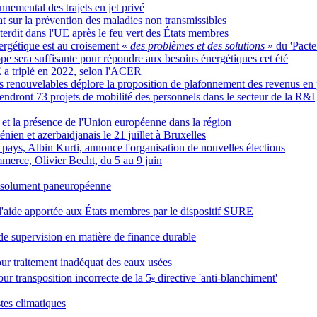
nnemental des trajets en jet privé
t sur la prévention des maladies non transmissibles
terdit dans l'UE après le feu vert des États membres
ergétique est au croisement «
des problèmes et des solutions
» du 'Pacte
 sera suffisante pour répondre aux besoins énergétiques cet été
E a triplé en 2022, selon l'ACER
es renouvelables déplore la proposition de plafonnement des revenus en 
endront 73 projets de mobilité des personnels dans le secteur de la R&I
et la présence de l'Union européenne dans la région
nien et azerbaïdjanais le 21 juillet à Bruxelles
pays, Albin Kurti, annonce l'organisation de nouvelles élections
merce, Olivier Becht, du 5 au 9 juin
résolument paneuropéenne
'aide apportée aux États membres par le dispositif SURE
e supervision en matière de finance durable
pour traitement inadéquat des eaux usées
r transposition incorrecte de la 5
directive 'anti-blanchiment'
e
tes climatiques