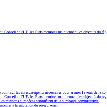
 du Conseil de l'UE, les États membres maintiennent les objectifs du rè
 point sur les investissements nécessaires pour assurer l'avenir de la co
 du Conseil de l'UE, les États membres maintiennent les objectifs du rè
 les ministres européens s'inquiètent de la surcharge administrative
emédier à la saturation du réseau aérien