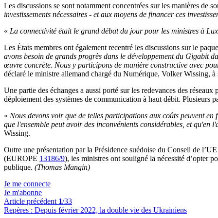
Les discussions se sont notamment concentrées sur les manières de sou
investissements nécessaires - et aux moyens de financer ces investiss
«
La connectivité était le grand débat du jour pour les ministres à 
Les États membres ont également recentré les discussions sur le paque
avons besoin de grands progrès dans le développement du Gigabit dans 
œuvre concrète. Nous y participons de manière constructive avec pour 
déclaré le ministre allemand chargé du Numérique, Volker Wissing, à 
Une partie des échanges a aussi porté sur les redevances des réseaux po
déploiement des systèmes de communication à haut débit. Plusieurs pa
«
Nous devons voir que de telles participations aux coûts peuvent en f
que l'ensemble peut avoir des inconvénients considérables, et qu'en l'
Wissing.
Outre une présentation par la Présidence suédoise du Conseil de l’UE
(EUROPE
13186/9
), les ministres ont souligné la nécessité d’opter 
publique.
(Thomas Mangin)
Je me connecte
Je m'abonne
Article précédent
1
/33
Repères :
Depuis février 2022, la double vie des Ukrainiens