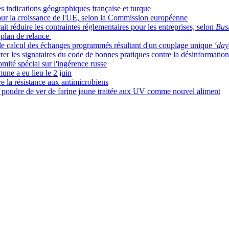
 indications géographiques française et turque
our la croissance de l'UE, selon la Commission européenne
t réduire les contraintes réglementaires pour les entreprises, selon
Bus
 plan de relance
de calcul des échanges programmés résultant d'un couplage unique
‘day
er les signataires du code de bonnes pratiques contre la désinformation p
comité spécial sur l'ingérence russe
une a eu lieu le 2 juin
re la résistance aux antimicrobiens
la poudre de ver de farine jaune traitée aux UV comme nouvel aliment