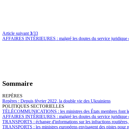
Article suivant
3
/33
AFFAIRES INTÉRIEURES :
malgré les doutes du service juridique
Sommaire
REPÈRES
Repères :
Depuis février 2022, la double vie des Ukrainiens
POLITIQUES SECTORIELLES
TÉLÉCOMMUNICATIONS :
les ministres des États membres font le
AFFAIRES INTÉRIEURES :
malgré les doutes du service juridique
TRANSPORTS :
échange d'informations sur les infractions routières,
TRANSPORTS :
les ministres européens envisagent des pistes pour r