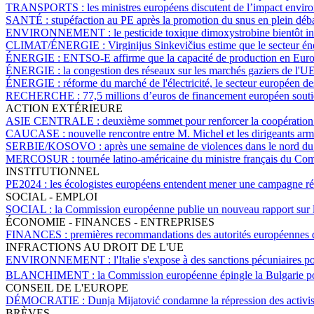
TRANSPORTS :
les ministres européens discutent de l’impact enviro
SANTÉ :
stupéfaction au PE après la promotion du snus en plein déba
ENVIRONNEMENT :
le pesticide toxique dimoxystrobine bientôt in
CLIMAT/ÉNERGIE :
Virginijus Sinkevičius estime que le secteur én
ÉNERGIE :
ENTSO-E affirme que la capacité de production en Europe
ÉNERGIE :
la congestion des réseaux sur les marchés gaziers de l'U
ÉNERGIE :
réforme du marché de l'électricité, le secteur européen d
RECHERCHE :
77,5 millions d’euros de financement européen souti
ACTION EXTÉRIEURE
ASIE CENTRALE :
deuxième sommet pour renforcer la coopération 
CAUCASE :
nouvelle rencontre entre M. Michel et les dirigeants armé
SERBIE/KOSOVO :
après une semaine de violences dans le nord du 
MERCOSUR :
tournée latino-américaine du ministre français du Com
INSTITUTIONNEL
PE2024 :
les écologistes européens entendent mener une campagne 
SOCIAL - EMPLOI
SOCIAL :
la Commission européenne publie un nouveau rapport sur l
ÉCONOMIE - FINANCES - ENTREPRISES
FINANCES :
premières recommandations des autorités européennes d
INFRACTIONS AU DROIT DE L'UE
ENVIRONNEMENT :
l'Italie s'expose à des sanctions pécuniaires 
BLANCHIMENT :
la Commission européenne épingle la Bulgarie pou
CONSEIL DE L'EUROPE
DÉMOCRATIE :
Dunja Mijatović condamne la répression des activis
BRÈVES