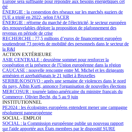
Europe sera suffisante pour répondre aux besoins énergétiques cet
été
ÉNERGIE :
la congestion des réseaux sur les marchés gaziers de
l'UE a triplé en 2022, selon l'ACER
ÉNERGIE :
réforme du marché de l'électricité, le secteur européen
des renouvelables déplore la proposition de plafonnement des
revenus en période de crise
RECHERCHE :
77,5 millions d’euros de financement européen
soutiendront 73 projets de mobilité des personnels dans le secteur de
la R&I
ACTION EXTÉRIEURE
ASIE CENTRALE :
deuxième sommet pour renforcer la
coopération et la présence de l'Union européenne dans la région
CAUCASE :
nouvelle rencontre entre M. Michel et les dirigeants
arménien et azerbaïdjanais le 21 juillet à Bruxelles
SERBIE/KOSOVO :
après une semaine de violences dans le nord
du pays, Albin Kurti, annonce l'organisation de nouvelles élections
MERCOSUR :
tournée latino-américaine du ministre français du
Commerce, Olivier Becht, du 5 au 9 juin
INSTITUTIONNEL
PE2024 :
les écologistes européens entendent mener une campagne
résolument paneuropéenne
SOCIAL - EMPLOI
SOCIAL :
la Commission européenne publie un nouveau rapport
sur l'aide apportée aux États membres par le dispositif SURE