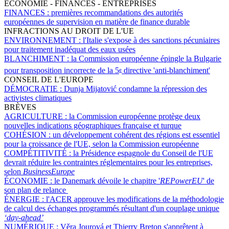
ÉCONOMIE - FINANCES - ENTREPRISES
FINANCES :
premières recommandations des autorités
européennes de supervision en matière de finance durable
INFRACTIONS AU DROIT DE L'UE
ENVIRONNEMENT :
l'Italie s'expose à des sanctions pécuniaires
pour traitement inadéquat des eaux usées
BLANCHIMENT :
la Commission européenne épingle la Bulgarie
pour transposition incorrecte de la 5
directive 'anti-blanchiment'
e
CONSEIL DE L'EUROPE
DÉMOCRATIE :
Dunja Mijatović condamne la répression des
activistes climatiques
BRÈVES
AGRICULTURE :
la Commission européenne protège deux
nouvelles indications géographiques française et turque
COHÉSION :
un développement cohérent des régions est essentiel
pour la croissance de l'UE, selon la Commission européenne
COMPÉTITIVITÉ :
la Présidence espagnole du Conseil de l'UE
devrait réduire les contraintes réglementaires pour les entreprises,
selon
BusinessEurope
ÉCONOMIE :
le Danemark dévoile le chapitre '
REPowerEU
' de
son plan de relance
ÉNERGIE :
l'ACER approuve les modifications de la méthodologie
de calcul des échanges programmés résultant d'un couplage unique
‘day-ahead’
NUMÉRIQUE :
Věra Jourová et Thierry Breton s'apprêtent à