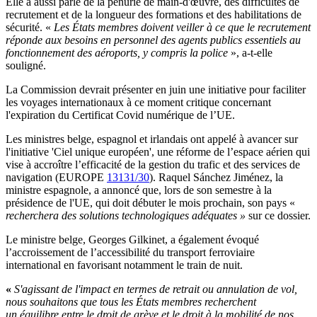
Elle a aussi parlé de la pénurie de main-d'œuvre, des difficultés de
recrutement et de la longueur des formations et des habilitations de
sécurité. «
Les États membres doivent veiller à ce que le recrutement
réponde aux besoins en personnel des agents publics essentiels au
fonctionnement des aéroports, y compris la police
», a-t-elle
souligné.
La Commission devrait présenter en juin une initiative pour faciliter
les voyages internationaux à ce moment critique concernant
l'expiration du Certificat Covid numérique de l’UE.
Les ministres belge, espagnol et irlandais ont appelé à avancer sur
l'initiative 'Ciel unique européen', une réforme de l’espace aérien qui
vise à accroître l’efficacité de la gestion du trafic et des services de
navigation (EUROPE
13131/30
).
Raquel Sánchez Jiménez, la
ministre espagnole, a annoncé que, lors de son semestre à la
présidence de l'UE, qui doit débuter le mois prochain, son pays «
recherchera des solutions technologiques adéquates »
sur ce dossier.
Le ministre belge, Georges Gilkinet, a également évoqué
l’accroissement de l’accessibilité du transport ferroviaire
international en favorisant notamment le train de nuit.
«
S'agissant de l'impact en termes de retrait ou annulation de vol,
nous souhaitons que tous les États membres recherchent
un équilibre entre le droit de grève et le droit à la mobilité de nos