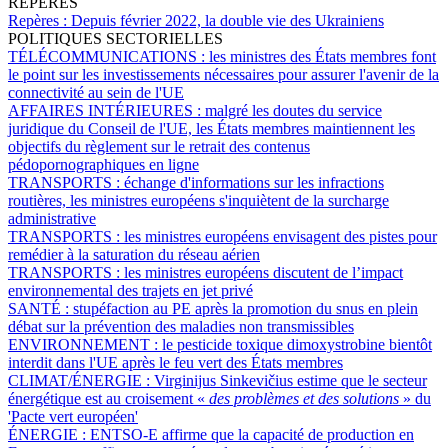
REPÈRES
Repères :
Depuis février 2022, la double vie des Ukrainiens
POLITIQUES SECTORIELLES
TÉLÉCOMMUNICATIONS :
les ministres des États membres font
le point sur les investissements nécessaires pour assurer l'avenir de la
connectivité au sein de l'UE
AFFAIRES INTÉRIEURES :
malgré les doutes du service
juridique du Conseil de l'UE, les États membres maintiennent les
objectifs du règlement sur le retrait des contenus
pédopornographiques en ligne
TRANSPORTS :
échange d'informations sur les infractions
routières, les ministres européens s'inquiètent de la surcharge
administrative
TRANSPORTS :
les ministres européens envisagent des pistes pour
remédier à la saturation du réseau aérien
TRANSPORTS :
les ministres européens discutent de l’impact
environnemental des trajets en jet privé
SANTÉ :
stupéfaction au PE après la promotion du snus en plein
débat sur la prévention des maladies non transmissibles
ENVIRONNEMENT :
le pesticide toxique dimoxystrobine bientôt
interdit dans l'UE après le feu vert des États membres
CLIMAT/ÉNERGIE :
Virginijus Sinkevičius estime que le secteur
énergétique est au croisement «
des problèmes et des solutions
» du
'Pacte vert européen'
ÉNERGIE :
ENTSO-E affirme que la capacité de production en