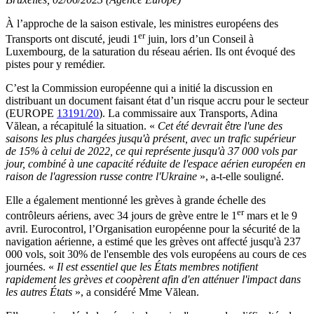
À l’approche de la saison estivale, les ministres européens des
er
Transports ont discuté, jeudi 1
juin, lors d’un Conseil à
Luxembourg, de la saturation du réseau aérien. Ils ont évoqué des
pistes pour y remédier.
C’est la Commission européenne qui a initié la discussion en
distribuant un document faisant état d’un risque accru pour le secteur
(EUROPE
13191/20
). La commissaire aux Transports, Adina
Vălean, a récapitulé la situation. «
Cet été devrait être l'une des
saisons les plus chargées jusqu'à présent, avec un trafic supérieur
de 15% à celui de 2022, ce qui représente jusqu'à 37 000 vols par
jour, combiné à une capacité réduite de l'espace aérien européen en
raison de l'agression russe contre l'Ukraine
», a-t-elle souligné.
Elle a également mentionné les grèves à grande échelle des
er
contrôleurs aériens, avec 34 jours de grève entre le 1
mars et le 9
avril. Eurocontrol, l’Organisation européenne pour la sécurité de la
navigation aérienne, a estimé que les grèves ont affecté jusqu'à 237
000 vols, soit 30% de l'ensemble des vols européens au cours de ces
journées. «
Il est essentiel que les États membres notifient
rapidement les grèves et coopèrent afin d'en atténuer l'impact dans
les autres États
», a considéré Mme Vălean.