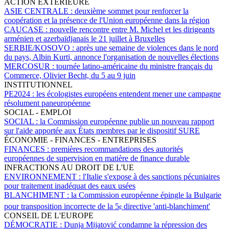
ACTION EXTÉRIEURE
ASIE CENTRALE :
deuxième sommet pour renforcer la
coopération et la présence de l'Union européenne dans la région
CAUCASE :
nouvelle rencontre entre M. Michel et les dirigeants
arménien et azerbaïdjanais le 21 juillet à Bruxelles
SERBIE/KOSOVO :
après une semaine de violences dans le nord
du pays, Albin Kurti, annonce l'organisation de nouvelles élections
MERCOSUR :
tournée latino-américaine du ministre français du
Commerce, Olivier Becht, du 5 au 9 juin
INSTITUTIONNEL
PE2024 :
les écologistes européens entendent mener une campagne
résolument paneuropéenne
SOCIAL - EMPLOI
SOCIAL :
la Commission européenne publie un nouveau rapport
sur l'aide apportée aux États membres par le dispositif SURE
ÉCONOMIE - FINANCES - ENTREPRISES
FINANCES :
premières recommandations des autorités
européennes de supervision en matière de finance durable
INFRACTIONS AU DROIT DE L'UE
ENVIRONNEMENT :
l'Italie s'expose à des sanctions pécuniaires
pour traitement inadéquat des eaux usées
BLANCHIMENT :
la Commission européenne épingle la Bulgarie
pour transposition incorrecte de la 5
directive 'anti-blanchiment'
e
CONSEIL DE L'EUROPE
DÉMOCRATIE :
Dunja Mijatović condamne la répression des