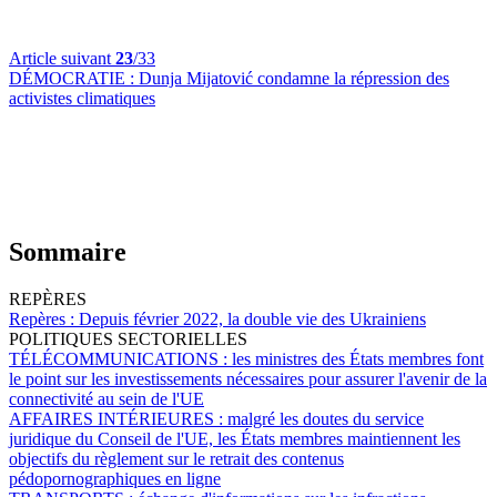
Article suivant
23
/33
DÉMOCRATIE :
Dunja Mijatović condamne la répression des
activistes climatiques
Sommaire
REPÈRES
Repères :
Depuis février 2022, la double vie des Ukrainiens
POLITIQUES SECTORIELLES
TÉLÉCOMMUNICATIONS :
les ministres des États membres font
le point sur les investissements nécessaires pour assurer l'avenir de la
connectivité au sein de l'UE
AFFAIRES INTÉRIEURES :
malgré les doutes du service
juridique du Conseil de l'UE, les États membres maintiennent les
objectifs du règlement sur le retrait des contenus
pédopornographiques en ligne