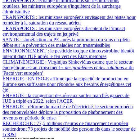
TRANSPORTS :
échange d'informations sur les infractions
routières, les ministres européens s'inquiètent de la surcharge
administrative
TRANSPORTS :
les ministres européens envisagent des pistes pour
remédier à la saturation du réseau aérien
TRANSPORTS :
les ministres européens discutent de l’impact
environnemental des trajets en jet privé
SANTÉ :
stupéfaction au PE après la promotion du snus en plein
débat sur la prévention des maladies non transmissibles
ENVIRONNEMENT :
le pesticide toxique dimoxystrobine bientôt
interdit dans l'UE après le feu vert des États membres
CLIMAT/ÉNERGIE :
Virginijus Sinkevičius estime que le secteur
énergétique est au croisement «
des problèmes et des solutions
» du
'Pacte vert européen'
ÉNERGIE :
ENTSO-E affirme que la capacité de production en
Europe sera suffisante pour répondre aux besoins énergétiques cet
été
ÉNERGIE :
la congestion des réseaux sur les marchés gaziers de
l'UE a triplé en 2022, selon l'ACER
ÉNERGIE :
réforme du marché de l'électricité, le secteur européen
des renouvelables déplore la proposition de plafonnement des
revenus en période de crise
RECHERCHE :
77,5 millions d’euros de financement européen
soutiendront 73 projets de mobilité des personnels dans le secteur de
la R&I