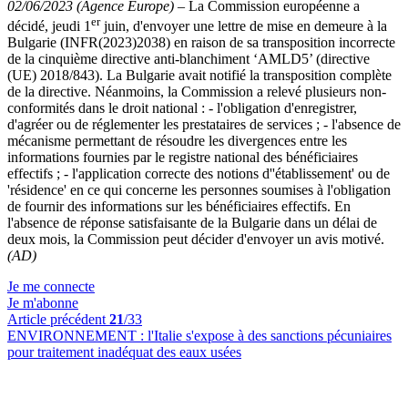
02/06/2023 (Agence Europe)
–
La Commission européenne a
er
décidé, jeudi 1
juin, d'envoyer une lettre de mise en demeure à la
Bulgarie (INFR(2023)2038) en raison de sa transposition incorrecte
de la cinquième directive anti-blanchiment ‘AMLD5’ (directive
(UE) 2018/843). La Bulgarie avait notifié la transposition complète
de la directive. Néanmoins, la Commission a relevé plusieurs non-
conformités dans le droit national : - l'obligation d'enregistrer,
d'agréer ou de réglementer les prestataires de services ; - l'absence de
mécanisme permettant de résoudre les divergences entre les
informations fournies par le registre national des bénéficiaires
effectifs ; - l'application correcte des notions d''établissement' ou de
'résidence' en ce qui concerne les personnes soumises à l'obligation
de fournir des informations sur les bénéficiaires effectifs. En
l'absence de réponse satisfaisante de la Bulgarie dans un délai de
deux mois, la Commission peut décider d'envoyer un avis motivé.
(AD)
Je me connecte
Je m'abonne
Article précédent
21
/33
ENVIRONNEMENT :
l'Italie s'expose à des sanctions pécuniaires
pour traitement inadéquat des eaux usées