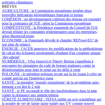
activistes climatiques
BRÈVES
AGRICULTURE :
la Commission européenne protège deux
nouvelles indications géographiques française et turque
COHÉSION :
un développement cohérent des régions est essentiel
pour la croissance de l'UE, selon la Commission européenne
COMPÉTITIVITÉ :
la Présidence espagnole du Conseil de l'UE
devrait réduire les contraintes réglementaires pour les entreprises,
selon
BusinessEurope
ÉCONOMIE :
le Danemark dévoile le chapitre '
REPowerEU
' de
son plan de relance
ÉNERGIE :
l'ACER approuve les modifications de la méthodologie
de calcul des échanges programmés résultant d'un couplage unique
‘day-ahead’
NUMÉRIQUE :
Věra Jourová et Thierry Breton s'apprêtent à
rencontrer les signataires du code de bonnes pratiques contre la
désinformation pour faire le point sur les défis à venir
POLOGNE :
le président polonais recule sur la loi visant à créer un
comité spécial sur l'ingérence russe
SANTÉ :
la première ‘journée européenne’ de la myasthénie auto-
immune a eu lieu le 2 juin
SANTÉ :
le PE reconnaît le rôle des bactériophages dans la lutte
contre la résistance aux antimicrobiens
SÛRETÉ ALIMENTAIRE :
l'EFSA publie un avis scientifique sur
la poudre de ver de farine jaune traitée aux UV comme nouvel