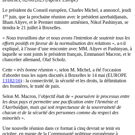
Le président du Conseil européen, Charles Michel, a annoncé, jeudi
er
1
juin, que la prochaine réunion avec le président azerbaïdjanais,
Ilham Aliyev, et le Premier ministre arménien, Nikol Pashinyan, se
tiendra le 21 juillet à Bruxelles.
«
Nous travaillons dur et nous avons l'intention de soutenir tous les
efforts positifs en faveur de la normalisation des relations
», a-t-il
expliqué, à l’issue d’une rencontre avec MM. Aliyev et Pashinyan, à
laquelle se sont joints le président français, Emmanuel Macron, et le
chancelier allemand, Olaf Scholz.
Cette «
très bonne réunion
», selon M. Michel, a été l'occasion
d'aborder tous les sujets discutés à Bruxelles le 14 mai (EUROPE
13182/16
) : la connectivité, la sécurité et les droits, la délimitation
des frontières, le traité de paix.
Selon M. Macron, l’objectif était de «
poursuivre le processus entre
les deux pays et permettre une pacification entre l'Arménie et
l'Azerbaïdjan, mais qui soit respectueuse de la souveraineté de
chacun et de la sécurité des personnes comme du respect des
minorités
».
Une nouvelle réunion dans ce format à cinq devrait se tenir en
octobre, en marge de la Communauté politique européenne à