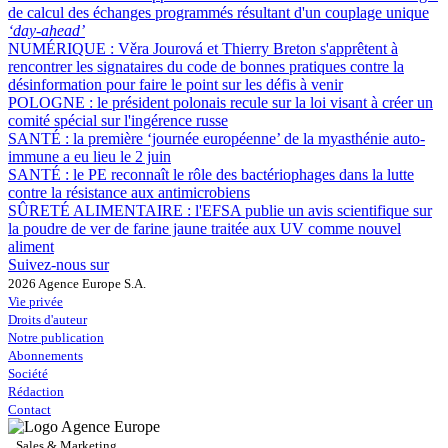
de calcul des échanges programmés résultant d'un couplage unique
‘day-ahead’
NUMÉRIQUE :
Věra Jourová et Thierry Breton s'apprêtent à
rencontrer les signataires du code de bonnes pratiques contre la
désinformation pour faire le point sur les défis à venir
POLOGNE :
le président polonais recule sur la loi visant à créer un
comité spécial sur l'ingérence russe
SANTÉ :
la première ‘journée européenne’ de la myasthénie auto-
immune a eu lieu le 2 juin
SANTÉ :
le PE reconnaît le rôle des bactériophages dans la lutte
contre la résistance aux antimicrobiens
SÛRETÉ ALIMENTAIRE :
l'EFSA publie un avis scientifique sur
la poudre de ver de farine jaune traitée aux UV comme nouvel
aliment
Suivez-nous sur
2026 Agence Europe S.A.
Vie privée
Droits d'auteur
Notre publication
Abonnements
Société
Rédaction
Contact
Sales & Marketing