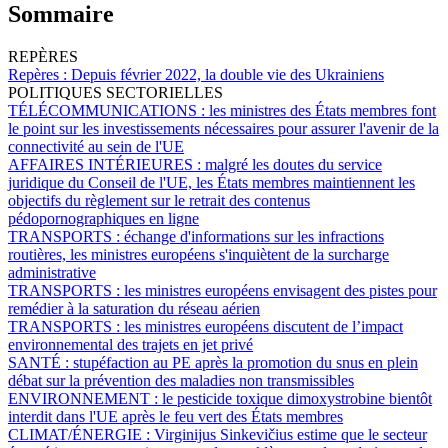
Sommaire
REPÈRES
Repères :
Depuis février 2022, la double vie des Ukrainiens
POLITIQUES SECTORIELLES
TÉLÉCOMMUNICATIONS :
les ministres des États membres font
le point sur les investissements nécessaires pour assurer l'avenir de la
connectivité au sein de l'UE
AFFAIRES INTÉRIEURES :
malgré les doutes du service
juridique du Conseil de l'UE, les États membres maintiennent les
objectifs du règlement sur le retrait des contenus
pédopornographiques en ligne
TRANSPORTS :
échange d'informations sur les infractions
routières, les ministres européens s'inquiètent de la surcharge
administrative
TRANSPORTS :
les ministres européens envisagent des pistes pour
remédier à la saturation du réseau aérien
TRANSPORTS :
les ministres européens discutent de l’impact
environnemental des trajets en jet privé
SANTÉ :
stupéfaction au PE après la promotion du snus en plein
débat sur la prévention des maladies non transmissibles
ENVIRONNEMENT :
le pesticide toxique dimoxystrobine bientôt
interdit dans l'UE après le feu vert des États membres
CLIMAT/ÉNERGIE :
Virginijus Sinkevičius estime que le secteur