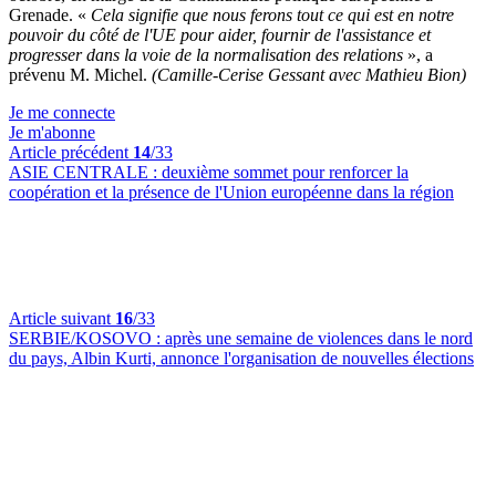
Grenade. «
Cela signifie que nous ferons tout ce qui est en notre
pouvoir du côté de l'UE pour aider, fournir de l'assistance et
progresser dans la voie de la normalisation des relations
», a
prévenu M. Michel.
(Camille-Cerise Gessant avec Mathieu Bion)
Je me connecte
Je m'abonne
Article précédent
14
/33
ASIE CENTRALE :
deuxième sommet pour renforcer la
coopération et la présence de l'Union européenne dans la région
Article suivant
16
/33
SERBIE/KOSOVO :
après une semaine de violences dans le nord
du pays, Albin Kurti, annonce l'organisation de nouvelles élections