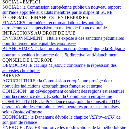
SOCIAL - EMPLOI
SOCIAL :
la Commission européenne publie un nouveau rapport
sur l'aide apportée aux États membres par le dispositif SURE
ÉCONOMIE - FINANCES - ENTREPRISES
FINANCES :
premières recommandations des autorités
européennes de supervision en matière de finance durable
INFRACTIONS AU DROIT DE L'UE
ENVIRONNEMENT :
l'Italie s'expose à des sanctions pécuniaires
pour traitement inadéquat des eaux usées
BLANCHIMENT :
la Commission européenne épingle la Bulgarie
pour transposition incorrecte de la 5
directive 'anti-blanchiment'
e
CONSEIL DE L'EUROPE
DÉMOCRATIE :
Dunja Mijatović condamne la répression des
activistes climatiques
BRÈVES
AGRICULTURE :
la Commission européenne protège deux
nouvelles indications géographiques française et turque
COHÉSION :
un développement cohérent des régions est essentiel
pour la croissance de l'UE, selon la Commission européenne
COMPÉTITIVITÉ :
la Présidence espagnole du Conseil de l'UE
devrait réduire les contraintes réglementaires pour les entreprises,
selon
BusinessEurope
ÉCONOMIE :
le Danemark dévoile le chapitre '
REPowerEU
' de
son plan de relance
ÉNERGIE :
l'ACER approuve les modifications de la méthodologie