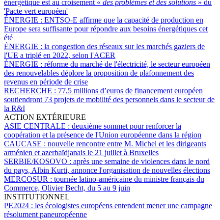
énergétique est au croisement «
des problèmes et des solutions
» du
'Pacte vert européen'
ÉNERGIE :
ENTSO-E affirme que la capacité de production en
Europe sera suffisante pour répondre aux besoins énergétiques cet
été
ÉNERGIE :
la congestion des réseaux sur les marchés gaziers de
l'UE a triplé en 2022, selon l'ACER
ÉNERGIE :
réforme du marché de l'électricité, le secteur européen
des renouvelables déplore la proposition de plafonnement des
revenus en période de crise
RECHERCHE :
77,5 millions d’euros de financement européen
soutiendront 73 projets de mobilité des personnels dans le secteur de
la R&I
ACTION EXTÉRIEURE
ASIE CENTRALE :
deuxième sommet pour renforcer la
coopération et la présence de l'Union européenne dans la région
CAUCASE :
nouvelle rencontre entre M. Michel et les dirigeants
arménien et azerbaïdjanais le 21 juillet à Bruxelles
SERBIE/KOSOVO :
après une semaine de violences dans le nord
du pays, Albin Kurti, annonce l'organisation de nouvelles élections
MERCOSUR :
tournée latino-américaine du ministre français du
Commerce, Olivier Becht, du 5 au 9 juin
INSTITUTIONNEL
PE2024 :
les écologistes européens entendent mener une campagne
résolument paneuropéenne