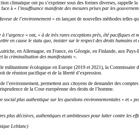
ction climatique ont pu s’exprimer sous des formes diverses, rappelle l
 face à «
l’insuffisance manifeste des mesures prises par les gouverne
n faveur de l’environnement
» en lançant de nouvelles méthodes telles qu
e à l’urgence
» ont, «
à de très rares exceptions près, été pacifiques et 
ttre en cause le statu quo, insister sur le respect des droits humains e
utriche, en Allemagne, en France, en Géorgie, en Finlande, aux Pays-Bas
et la criminalisation des manifestants
».
r le militantisme écologique en Europe (2019 et 2021), la Commissaire 
it de réunion pacifique et de la liberté d’expression.
nse de l’environnement, permettent aux citoyens de demander des comptes 
a jurisprudence de la Cour européenne des droits de l’homme.
e social plus authentique sur les questions environnementales
»
et
« per
es plus décisives, authentiques et ambitieuses pour lutter contre les e
nique Leblanc)