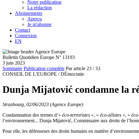
Notre publication
La rédaction
Abonnements
Aperçu
Je m'abonne
Contact
Connexion
EN
Bulletin Quotidien Europe N° 13193
3 juin 2023
Sommaire
Publication complète
Par article
23
/ 33
CONSEIL DE L'EUROPE /
DÉmocratie
Dunja Mijatović condamne la rép
Strasbourg, 02/06/2023 (Agence Europe)
Condamnation des termes d’«
éco-terroristes
», «
éco-zélotes
», «
éco
l’environnement... Dunja Mijatović, Commissaire aux droits de l’hom
Pour elle, les défenseurs des droits humains en matière d’environnement