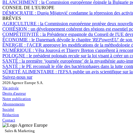
BLANCHIMENT :
la Commission européenne épingle la Bulgarie pou
CONSEIL DE L'EUROPE
DÉMOCRATIE :
Dunja Mijatović condamne la répression des activis
BRÈVES
AGRICULTURE :
la Commission européenne protège deux nouvelles
COHÉSION :
un développement cohérent des régions est essentiel p
COMPÉTITIVITÉ :
la Présidence espagnole du Conseil de l'UE devrai
ÉCONOMIE :
le Danemark dévoile le chapitre '
REPowerEU
' de son
ÉNERGIE :
l'ACER approuve les modifications de la méthodologie 
NUMÉRIQUE :
Věra Jourová et Thierry Breton s'apprêtent à rencontr
POLOGNE :
le président polonais recule sur la loi visant à créer un 
SANTÉ :
la première ‘journée européenne’ de la myasthénie auto-imm
SANTÉ :
le PE reconnaît le rôle des bactériophages dans la lutte cont
SÛRETÉ ALIMENTAIRE :
l'EFSA publie un avis scientifique sur 
Suivez-nous sur
2026 Agence Europe S.A.
Vie privée
Droits d'auteur
Notre publication
Abonnements
Société
Rédaction
Contact
Sales & Marketing