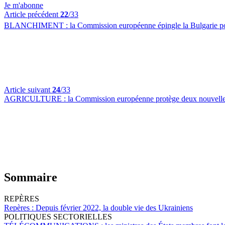
Je m'abonne
Article précédent
22
/33
BLANCHIMENT :
la Commission européenne épingle la Bulgarie pou
Article suivant
24
/33
AGRICULTURE :
la Commission européenne protège deux nouvelles
Sommaire
REPÈRES
Repères :
Depuis février 2022, la double vie des Ukrainiens
POLITIQUES SECTORIELLES