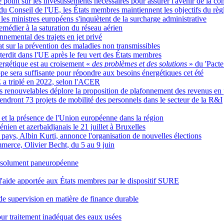
 point sur les investissements nécessaires pour assurer l'avenir de la co
 du Conseil de l'UE, les États membres maintiennent les objectifs du rè
 les ministres européens s'inquiètent de la surcharge administrative
emédier à la saturation du réseau aérien
nnemental des trajets en jet privé
t sur la prévention des maladies non transmissibles
terdit dans l'UE après le feu vert des États membres
ergétique est au croisement «
des problèmes et des solutions
» du 'Pacte
 sera suffisante pour répondre aux besoins énergétiques cet été
E a triplé en 2022, selon l'ACER
es renouvelables déplore la proposition de plafonnement des revenus en 
endront 73 projets de mobilité des personnels dans le secteur de la R&I
et la présence de l'Union européenne dans la région
nien et azerbaïdjanais le 21 juillet à Bruxelles
pays, Albin Kurti, annonce l'organisation de nouvelles élections
merce, Olivier Becht, du 5 au 9 juin
résolument paneuropéenne
'aide apportée aux États membres par le dispositif SURE
e supervision en matière de finance durable
pour traitement inadéquat des eaux usées