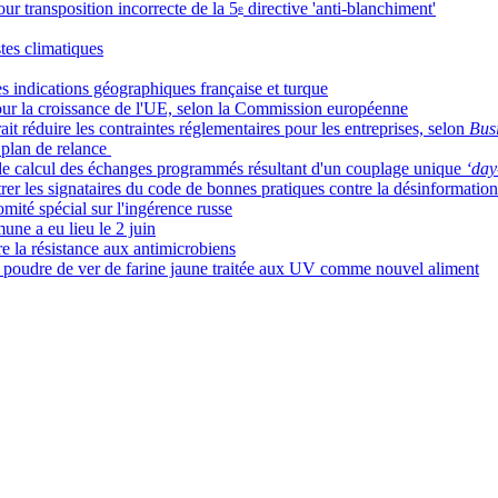
r transposition incorrecte de la 5
directive 'anti-blanchiment'
e
tes climatiques
 indications géographiques française et turque
our la croissance de l'UE, selon la Commission européenne
t réduire les contraintes réglementaires pour les entreprises, selon
Bus
 plan de relance
de calcul des échanges programmés résultant d'un couplage unique
‘day
er les signataires du code de bonnes pratiques contre la désinformation p
comité spécial sur l'ingérence russe
une a eu lieu le 2 juin
re la résistance aux antimicrobiens
la poudre de ver de farine jaune traitée aux UV comme nouvel aliment