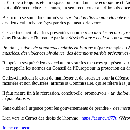
L’Europe a toujours été un espace où le militantisme écologique et l’a
particulièrement chez les jeunes, un sentiment croissant d’impuissance
Beaucoup se sont alors tournés vers «
l’action directe non violente e
des lieux culturels protégés par des panneaux de verre.
Ces actions perturbatrices présentées comme «
un dernier recours fac
dans l'histoire de l'humanité par la «
désobéissance civile
» pour «
reme
Pourtant, «
dans de nombreux endroits en Europe
» (par exemple en A
musclées, des violences physiques, des détentions parfois préventives 
Rappelant ses précédentes déclarations sur les menaces qui pèsent su
» et rappelle les normes du Conseil de l’Europe sur la protection du dro
Celles-ci incluent le droit de manifester et de protester pour la défe
facilitées et non étouffées, affirme la Commissaire, qui se réfère à l
Il faut mettre fin à la répression, conclut-elle, promouvoir «
un dialogu
négociations
».
Sans oublier l’urgence pour les gouvernements de prendre «
des mesur
Lien vers le Carnet des droits de l'homme :
https://aeur.eu/f/77t
(Véro
Je me connecte