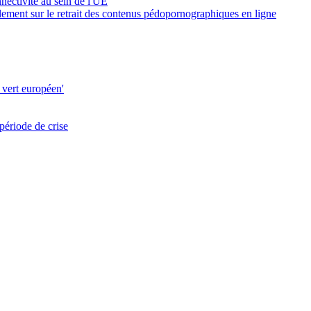
nnectivité au sein de l'UE
glement sur le retrait des contenus pédopornographiques en ligne
 vert européen'
période de crise