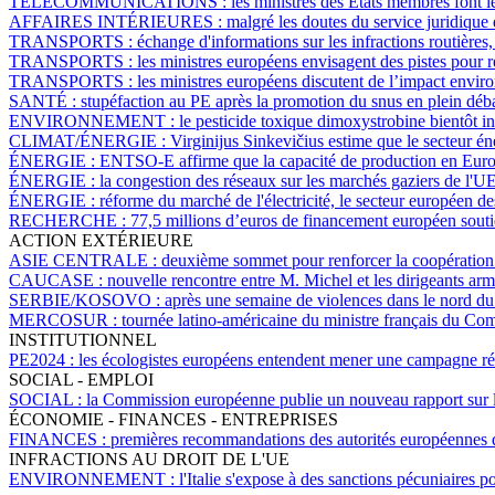
TÉLÉCOMMUNICATIONS :
les ministres des États membres font le
AFFAIRES INTÉRIEURES :
malgré les doutes du service juridique
TRANSPORTS :
échange d'informations sur les infractions routières,
TRANSPORTS :
les ministres européens envisagent des pistes pour r
TRANSPORTS :
les ministres européens discutent de l’impact enviro
SANTÉ :
stupéfaction au PE après la promotion du snus en plein déba
ENVIRONNEMENT :
le pesticide toxique dimoxystrobine bientôt in
CLIMAT/ÉNERGIE :
Virginijus Sinkevičius estime que le secteur én
ÉNERGIE :
ENTSO-E affirme que la capacité de production en Europe
ÉNERGIE :
la congestion des réseaux sur les marchés gaziers de l'U
ÉNERGIE :
réforme du marché de l'électricité, le secteur européen d
RECHERCHE :
77,5 millions d’euros de financement européen souti
ACTION EXTÉRIEURE
ASIE CENTRALE :
deuxième sommet pour renforcer la coopération 
CAUCASE :
nouvelle rencontre entre M. Michel et les dirigeants armé
SERBIE/KOSOVO :
après une semaine de violences dans le nord du 
MERCOSUR :
tournée latino-américaine du ministre français du Com
INSTITUTIONNEL
PE2024 :
les écologistes européens entendent mener une campagne 
SOCIAL - EMPLOI
SOCIAL :
la Commission européenne publie un nouveau rapport sur l
ÉCONOMIE - FINANCES - ENTREPRISES
FINANCES :
premières recommandations des autorités européennes d
INFRACTIONS AU DROIT DE L'UE
ENVIRONNEMENT :
l'Italie s'expose à des sanctions pécuniaires 