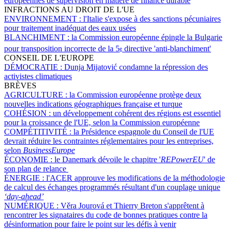
européennes de supervision en matière de finance durable
INFRACTIONS AU DROIT DE L'UE
ENVIRONNEMENT :
l'Italie s'expose à des sanctions pécuniaires
pour traitement inadéquat des eaux usées
BLANCHIMENT :
la Commission européenne épingle la Bulgarie
pour transposition incorrecte de la 5
directive 'anti-blanchiment'
e
CONSEIL DE L'EUROPE
DÉMOCRATIE :
Dunja Mijatović condamne la répression des
activistes climatiques
BRÈVES
AGRICULTURE :
la Commission européenne protège deux
nouvelles indications géographiques française et turque
COHÉSION :
un développement cohérent des régions est essentiel
pour la croissance de l'UE, selon la Commission européenne
COMPÉTITIVITÉ :
la Présidence espagnole du Conseil de l'UE
devrait réduire les contraintes réglementaires pour les entreprises,
selon
BusinessEurope
ÉCONOMIE :
le Danemark dévoile le chapitre '
REPowerEU
' de
son plan de relance
ÉNERGIE :
l'ACER approuve les modifications de la méthodologie
de calcul des échanges programmés résultant d'un couplage unique
‘day-ahead’
NUMÉRIQUE :
Věra Jourová et Thierry Breton s'apprêtent à
rencontrer les signataires du code de bonnes pratiques contre la
désinformation pour faire le point sur les défis à venir