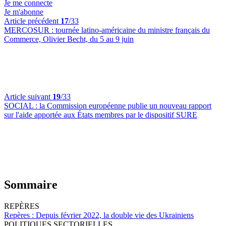
Je me connecte
Je m'abonne
Article précédent
17
/33
MERCOSUR :
tournée latino-américaine du ministre français du
Commerce, Olivier Becht, du 5 au 9 juin
Article suivant
19
/33
SOCIAL :
la Commission européenne publie un nouveau rapport
sur l'aide apportée aux États membres par le dispositif SURE
Sommaire
REPÈRES
Repères :
Depuis février 2022, la double vie des Ukrainiens
POLITIQUES SECTORIELLES