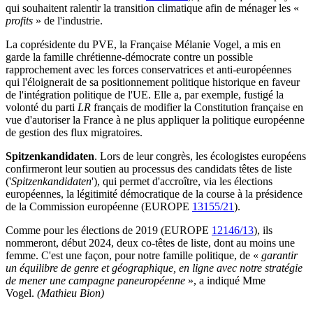
qui souhaitent ralentir la transition climatique afin de ménager les «
profits
» de l'industrie.
La coprésidente du PVE, la Française Mélanie Vogel, a mis en
garde la famille chrétienne-démocrate contre un possible
rapprochement avec les forces conservatrices et anti-européennes
qui l'éloignerait de sa positionnement politique historique en faveur
de l'intégration politique de l'UE. Elle a, par exemple, fustigé la
volonté du parti
LR
français de modifier la Constitution française en
vue d'autoriser la France à ne plus appliquer la politique européenne
de gestion des flux migratoires.
Spitzenkandidaten
. Lors de leur congrès, les écologistes européens
confirmeront leur soutien au processus des candidats têtes de liste
('
Spitzenkandidaten
'), qui permet d'accroître, via les élections
européennes, la légitimité démocratique de la course à la présidence
de la Commission européenne (EUROPE
13155/21
).
Comme pour les élections de 2019 (EUROPE
12146/13
), ils
nommeront, début 2024, deux co-têtes de liste, dont au moins une
femme. C'est une façon, pour notre famille politique, de «
garantir
un équilibre de genre et géographique, en ligne avec notre stratégie
de mener une campagne paneuropéenne
», a indiqué Mme
Vogel.
(Mathieu Bion)