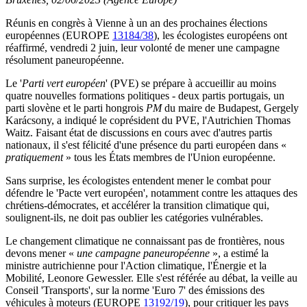
Réunis en congrès à Vienne à un an des prochaines élections
européennes (EUROPE
13184/38
), les écologistes européens ont
réaffirmé, vendredi 2 juin, leur volonté de mener une campagne
résolument paneuropéenne.
Le '
Parti vert européen
' (PVE) se prépare à accueillir au moins
quatre nouvelles formations politiques - deux partis portugais, un
parti slovène et le parti hongrois
PM
du maire de Budapest, Gergely
Karácsony, a indiqué le coprésident du PVE, l'Autrichien Thomas
Waitz. Faisant état de discussions en cours avec d'autres partis
nationaux, il s'est félicité d'une présence du parti européen dans «
pratiquement
» tous les États membres de l'Union européenne.
Sans surprise, les écologistes entendent mener le combat pour
défendre le 'Pacte vert européen', notamment contre les attaques des
chrétiens-démocrates, et accélérer la transition climatique qui,
soulignent-ils, ne doit pas oublier les catégories vulnérables.
Le changement climatique ne connaissant pas de frontières, nous
devons mener «
une campagne paneuropéenne
», a estimé la
ministre autrichienne pour l'Action climatique, l'Énergie et la
Mobilité, Leonore Gewessler. Elle s'est référée au débat, la veille au
Conseil 'Transports', sur la norme 'Euro 7' des émissions des
véhicules à moteurs (EUROPE
13192/19
), pour critiquer les pays