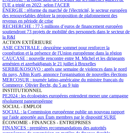
l'UE a triplé en 2022, selon l'ACER
ÉNERGIE :
réforme du marché de l'électricité, le secteur européen
des renouvelables déplore la proposition de plafonnement des
revenus en période de crise
RECHERCHE :
77,5 millions d’euros de financement européen
soutiendront 73 projets de mobilité des personnels dans le secteur de
la R&I
ACTION EXTÉRIEURE
ASIE CENTRALE :
deuxième sommet pour renforcer la
coopération et la présence de l'Union européenne dans la région
CAUCASE :
nouvelle rencontre entre M. Michel et les dirigeants
arménien et azerbaïdjanais le 21 juillet à Bruxelles
SERBIE/KOSOVO :
après une semaine de violences dans le nord
du pays, Albin Kurti, annonce l'organisation de nouvelles élections
MERCOSUR :
tournée latino-américaine du ministre français du
Commerce, Olivier Becht, du 5 au 9 juin
INSTITUTIONNEL
PE2024 :
les écologistes européens entendent mener une campagne
résolument paneuropéenne
SOCIAL - EMPLOI
SOCIAL :
la Commission européenne publie un nouveau rapport
sur l'aide apportée aux États membres par le dispositif SURE
ÉCONOMIE - FINANCES - ENTREPRISES
FINANCES :
premières recommandations des autorités