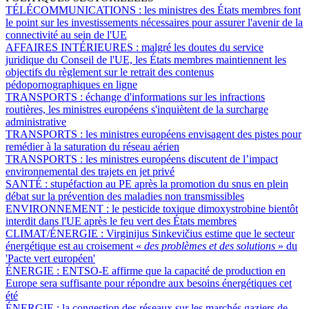
TÉLÉCOMMUNICATIONS :
les ministres des États membres font
le point sur les investissements nécessaires pour assurer l'avenir de la
connectivité au sein de l'UE
AFFAIRES INTÉRIEURES :
malgré les doutes du service
juridique du Conseil de l'UE, les États membres maintiennent les
objectifs du règlement sur le retrait des contenus
pédopornographiques en ligne
TRANSPORTS :
échange d'informations sur les infractions
routières, les ministres européens s'inquiètent de la surcharge
administrative
TRANSPORTS :
les ministres européens envisagent des pistes pour
remédier à la saturation du réseau aérien
TRANSPORTS :
les ministres européens discutent de l’impact
environnemental des trajets en jet privé
SANTÉ :
stupéfaction au PE après la promotion du snus en plein
débat sur la prévention des maladies non transmissibles
ENVIRONNEMENT :
le pesticide toxique dimoxystrobine bientôt
interdit dans l'UE après le feu vert des États membres
CLIMAT/ÉNERGIE :
Virginijus Sinkevičius estime que le secteur
énergétique est au croisement «
des problèmes et des solutions
» du
'Pacte vert européen'
ÉNERGIE :
ENTSO-E affirme que la capacité de production en
Europe sera suffisante pour répondre aux besoins énergétiques cet
été
ÉNERGIE :
la congestion des réseaux sur les marchés gaziers de