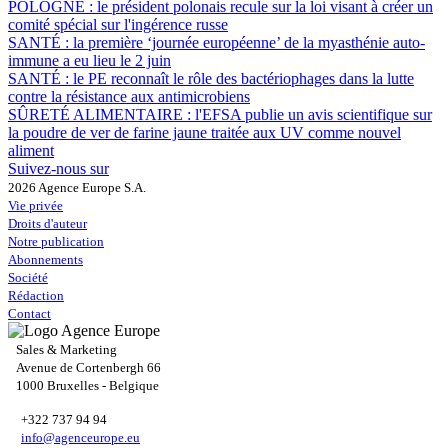
POLOGNE :
le président polonais recule sur la loi visant à créer un
comité spécial sur l'ingérence russe
SANTÉ :
la première ‘journée européenne’ de la myasthénie auto-
immune a eu lieu le 2 juin
SANTÉ :
le PE reconnaît le rôle des bactériophages dans la lutte
contre la résistance aux antimicrobiens
SÛRETÉ ALIMENTAIRE :
l'EFSA publie un avis scientifique sur
la poudre de ver de farine jaune traitée aux UV comme nouvel
aliment
Suivez-nous sur
2026 Agence Europe S.A.
Vie privée
Droits d'auteur
Notre publication
Abonnements
Société
Rédaction
Contact
Sales & Marketing
Avenue de Cortenbergh 66
1000 Bruxelles - Belgique
+322 737 94 94
info@agenceurope.eu