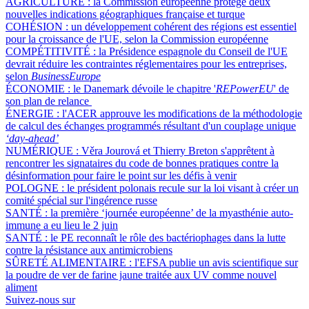
AGRICULTURE :
la Commission européenne protège deux
nouvelles indications géographiques française et turque
COHÉSION :
un développement cohérent des régions est essentiel
pour la croissance de l'UE, selon la Commission européenne
COMPÉTITIVITÉ :
la Présidence espagnole du Conseil de l'UE
devrait réduire les contraintes réglementaires pour les entreprises,
selon
BusinessEurope
ÉCONOMIE :
le Danemark dévoile le chapitre '
REPowerEU
' de
son plan de relance
ÉNERGIE :
l'ACER approuve les modifications de la méthodologie
de calcul des échanges programmés résultant d'un couplage unique
‘day-ahead’
NUMÉRIQUE :
Věra Jourová et Thierry Breton s'apprêtent à
rencontrer les signataires du code de bonnes pratiques contre la
désinformation pour faire le point sur les défis à venir
POLOGNE :
le président polonais recule sur la loi visant à créer un
comité spécial sur l'ingérence russe
SANTÉ :
la première ‘journée européenne’ de la myasthénie auto-
immune a eu lieu le 2 juin
SANTÉ :
le PE reconnaît le rôle des bactériophages dans la lutte
contre la résistance aux antimicrobiens
SÛRETÉ ALIMENTAIRE :
l'EFSA publie un avis scientifique sur
la poudre de ver de farine jaune traitée aux UV comme nouvel
aliment
Suivez-nous sur