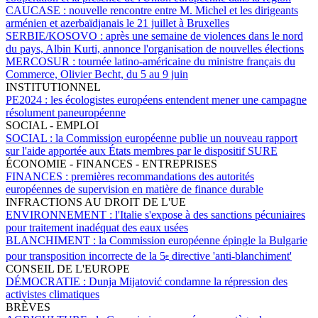
CAUCASE :
nouvelle rencontre entre M. Michel et les dirigeants
arménien et azerbaïdjanais le 21 juillet à Bruxelles
SERBIE/KOSOVO :
après une semaine de violences dans le nord
du pays, Albin Kurti, annonce l'organisation de nouvelles élections
MERCOSUR :
tournée latino-américaine du ministre français du
Commerce, Olivier Becht, du 5 au 9 juin
INSTITUTIONNEL
PE2024 :
les écologistes européens entendent mener une campagne
résolument paneuropéenne
SOCIAL - EMPLOI
SOCIAL :
la Commission européenne publie un nouveau rapport
sur l'aide apportée aux États membres par le dispositif SURE
ÉCONOMIE - FINANCES - ENTREPRISES
FINANCES :
premières recommandations des autorités
européennes de supervision en matière de finance durable
INFRACTIONS AU DROIT DE L'UE
ENVIRONNEMENT :
l'Italie s'expose à des sanctions pécuniaires
pour traitement inadéquat des eaux usées
BLANCHIMENT :
la Commission européenne épingle la Bulgarie
pour transposition incorrecte de la 5
directive 'anti-blanchiment'
e
CONSEIL DE L'EUROPE
DÉMOCRATIE :
Dunja Mijatović condamne la répression des
activistes climatiques
BRÈVES