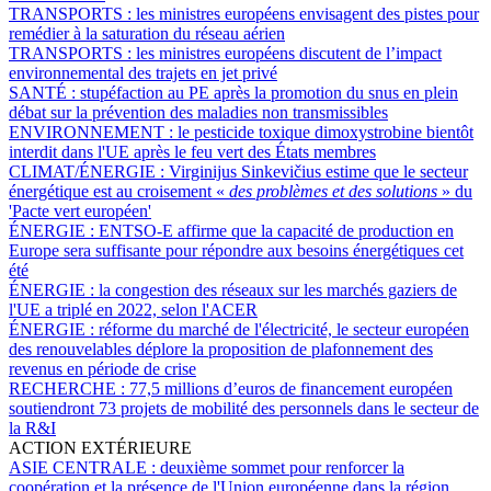
TRANSPORTS :
les ministres européens envisagent des pistes pour
remédier à la saturation du réseau aérien
TRANSPORTS :
les ministres européens discutent de l’impact
environnemental des trajets en jet privé
SANTÉ :
stupéfaction au PE après la promotion du snus en plein
débat sur la prévention des maladies non transmissibles
ENVIRONNEMENT :
le pesticide toxique dimoxystrobine bientôt
interdit dans l'UE après le feu vert des États membres
CLIMAT/ÉNERGIE :
Virginijus Sinkevičius estime que le secteur
énergétique est au croisement «
des problèmes et des solutions
» du
'Pacte vert européen'
ÉNERGIE :
ENTSO-E affirme que la capacité de production en
Europe sera suffisante pour répondre aux besoins énergétiques cet
été
ÉNERGIE :
la congestion des réseaux sur les marchés gaziers de
l'UE a triplé en 2022, selon l'ACER
ÉNERGIE :
réforme du marché de l'électricité, le secteur européen
des renouvelables déplore la proposition de plafonnement des
revenus en période de crise
RECHERCHE :
77,5 millions d’euros de financement européen
soutiendront 73 projets de mobilité des personnels dans le secteur de
la R&I
ACTION EXTÉRIEURE
ASIE CENTRALE :
deuxième sommet pour renforcer la
coopération et la présence de l'Union européenne dans la région