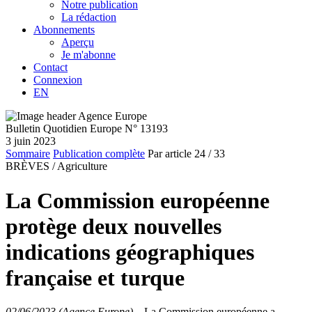
Notre publication
La rédaction
Abonnements
Aperçu
Je m'abonne
Contact
Connexion
EN
Bulletin Quotidien Europe N° 13193
3 juin 2023
Sommaire
Publication complète
Par article
24
/ 33
BRÈVES /
Agriculture
La Commission européenne
protège deux nouvelles
indications géographiques
française et turque
02/06/2023 (Agence Europe)
–
La Commission européenne a