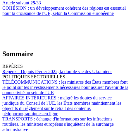
Article suivant
25
/33
COHÉSION :
un développement cohérent des régions est essentiel
pour la croissance de l'UE, selon la Commission européenne
Sommaire
REPÈRES
Repères :
Depuis février 2022, la double vie des Ukrainiens
POLITIQUES SECTORIELLES
TÉLÉCOMMUNICATIONS :
les ministres des États membres font
le point sur les investissements nécessaires pour assurer l'avenir de la
connectivité au sein de l'UE
AFFAIRES INTÉRIEURES :
malgré les doutes du service
juridique du Conseil de l'UE, les États membres maintiennent les
objectifs du règlement sur le retrait des contenus
pédopornographiques en ligne
TRANSPORTS :
échange d'informations sur les infractions
routières, les ministres européens s'inquiètent de la surcharge
administrative