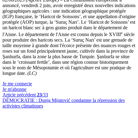
annoncé, vendredi 2 juin, avoir enregistré deux nouvelles indications
géographiques agricoles : une indication géographique protégée
(IGP) française, le ‘Haricot de Soissons’, et une appellation d'origine
protégée (AOP) turque, la ‘Suruç Narı’. Le ‘Haricot de Soissons’ est
un haricot blanc sec à gros grains produit dans le département de
e
l'Aisne. Le département de l'Aisne est connu depuis le XVIII
siècle
pour produire des haricots secs. La ‘Suruç Narı’ est une grenade de
taille moyenne à grande dont l'écorce présente des nuances rouges et
roses sur un fond principalement jaune, cultivée dans la province de
Şanlıurfa, dans la zone la plus basse de Turquie. Şanlıurfa se situe
dans le ‘croissant fertile’, dans une région connue historiquement
sous le nom de Mésopotamie et où l'agriculture est une pratique de
longue date.
(LC)
Je me connecte
Je m'abonne
Article précédent
23
/33
DÉMOCRATIE :
Dunja Mijatović condamne la répression des
activistes climatiques