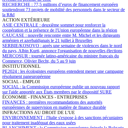
RECHERCHE :
77,5 millions d’euros de financement européen
soutiendront 73 projets de mobilité des personnels dans le secteur de
la R&I
ACTION EXTÉRIEURE
ASIE CENTRALE :
deuxième sommet pour renforcer la
coopération et la présence de l'Union européenne dans la région
CAUCASE :
nouvelle rencontre entre M. Michel et les dirigeants
arménien et azerbaïdjanais le 21 juillet à Bruxelles
SERBIE/KOSOVO :
après une semaine de violences dans le nord
du pays, Albin Kurti, annonce l'organisation de nouvelles élections
MERCOSUR :
tournée latino-américaine du ministre français du
Commerce, Olivier Becht, du 5 au 9 juin
INSTITUTIONNEL
PE2024 :
les écologistes européens entendent mener une campagne
résolument paneuropéenne
SOCIAL - EMPLOI
SOCIAL :
la Commission européenne publie un nouveau rapport
sur l'aide apportée aux États membres par le dispositif SURE
ÉCONOMIE - FINANCES - ENTREPRISES
FINANCES :
premières recommandations des autorités
européennes de supervision en matière de finance durable
INFRACTIONS AU DROIT DE L'UE
ENVIRONNEMENT :
l'Italie s'expose à des sanctions pécuniaires
pour traitement inadéquat des eaux usées
BLANCHIMENT :
la Commission européenne épingle la Bulgarie