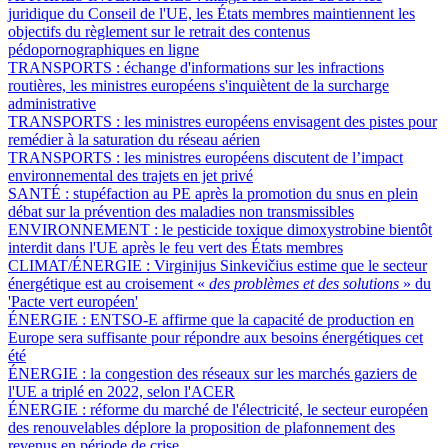
juridique du Conseil de l'UE, les États membres maintiennent les
objectifs du règlement sur le retrait des contenus
pédopornographiques en ligne
TRANSPORTS :
échange d'informations sur les infractions
routières, les ministres européens s'inquiètent de la surcharge
administrative
TRANSPORTS :
les ministres européens envisagent des pistes pour
remédier à la saturation du réseau aérien
TRANSPORTS :
les ministres européens discutent de l’impact
environnemental des trajets en jet privé
SANTÉ :
stupéfaction au PE après la promotion du snus en plein
débat sur la prévention des maladies non transmissibles
ENVIRONNEMENT :
le pesticide toxique dimoxystrobine bientôt
interdit dans l'UE après le feu vert des États membres
CLIMAT/ÉNERGIE :
Virginijus Sinkevičius estime que le secteur
énergétique est au croisement «
des problèmes et des solutions
» du
'Pacte vert européen'
ÉNERGIE :
ENTSO-E affirme que la capacité de production en
Europe sera suffisante pour répondre aux besoins énergétiques cet
été
ÉNERGIE :
la congestion des réseaux sur les marchés gaziers de
l'UE a triplé en 2022, selon l'ACER
ÉNERGIE :
réforme du marché de l'électricité, le secteur européen
des renouvelables déplore la proposition de plafonnement des
revenus en période de crise