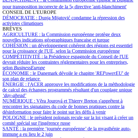
pour transposition incorrecte de la 5
directive 'anti-blanchiment'
e
CONSEIL DE L'EUROPE
DÉMOCRATIE :
Dunja Mijatović condamne la répression des
activistes climatiques
BRÈVES
AGRICULTURE :
la Commission européenne protège deux
nouvelles indications géographiques française et turque
COHÉSION :
un développement cohérent des régions est essentiel
pour la croissance de l'UE, selon la Commission européenne
COMPÉTITIVITÉ :
la Présidence espagnole du Conseil de l'UE
devrait réduire les contraintes réglementaires pour les entreprises,
selon
BusinessEurope
ÉCONOMIE :
le Danemark dévoile le chapitre '
REPowerEU
' de
son plan de relance
ÉNERGIE :
l'ACER approuve les modifications de la méthodologie
de calcul des échanges programmés résultant d'un couplage unique
‘day-ahead’
NUMÉRIQUE :
Věra Jourová et Thierry Breton s'apprêtent à
rencontrer les signataires du code de bonnes pratiques contre la
désinformation pour faire le point sur les défis à venir
POLOGNE :
le président polonais recule sur la loi visant à créer un
comité spécial sur l'ingérence russe
SANTÉ :
la première ‘journée européenne’ de la myasthénie auto-
immune a eu lieu le 2 juin