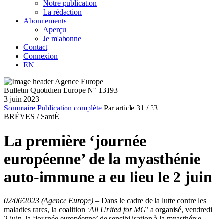
Notre publication
La rédaction
Abonnements
Aperçu
Je m'abonne
Contact
Connexion
EN
Bulletin Quotidien Europe N° 13193
3 juin 2023
Sommaire
Publication complète
Par article
31
/ 33
BRÈVES /
SantÉ
La première ‘journée
européenne’ de la myasthénie
auto-immune a eu lieu le 2 juin
02/06/2023 (Agence Europe)
–
Dans le cadre de la lutte contre les
maladies rares, la coalition ‘
All United for MG
’ a organisé, vendredi
2 juin, la ‘journée européenne’ de sensibilisation à la myasthénie