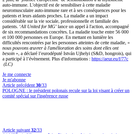
auto-immune. L'objectif est de sensibiliser à cette maladie
neuromusculaire auto-immune rare et à ses conséquences pour les
patients et leurs aidants proches. La maladie a un impact
considérable sur la vie sociale, professionnelle et familiale des
patients. ‘
All United for MG
’ lance un appel à l'action, accompagné
de six recommandations concrètes. La maladie touche entre 56 000
et 100 000 personnes en Europe. En mettant en lumière les
difficultés rencontrées par les personnes atteintes de cette maladie, «
nous pouvons œuvrer à l'amélioration des soins dont elles ont
besoin
», a déclaré l’eurodéputé István Ujhelyi (S&D, hongrois), qui
a participé à l’évènement. Plus d'informations :
https://aeur.eu/f/77c
(LC)
Je me connecte
Je m'abonne
Article précédent
30
/33
POLOGNE :
le président polonais recule sur la loi visant à créer un
comité spécial sur l'ingérence russe
Article suivant
32
/33