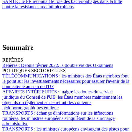
SANTÉ :
le PE reconnaît le rôle des bactériophages dans la lutte
contre la résistance aux antimicrobiens
Sommaire
REPÈRES
Repères :
Depuis février 2022, la double vie des Ukrainiens
POLITIQUES SECTORIELLES
TÉLÉCOMMUNICATIONS :
les ministres des États membres font
le point sur les investissements nécessaires pour assurer l'avenir de la
connectivité au sein de l'UE
AFFAIRES INTÉRIEURES :
malgré les doutes du service
juridique du Conseil de l'UE, les États membres maintiennent les
objectifs du règlement sur le retrait des contenus
pédopornographiques en ligne
TRANSPORTS :
échange d'informations sur les infractions
routières, les ministres européens s'inquiètent de la surcharge
administrative
TRANSPORTS :
les ministres européens envisagent des pistes pour