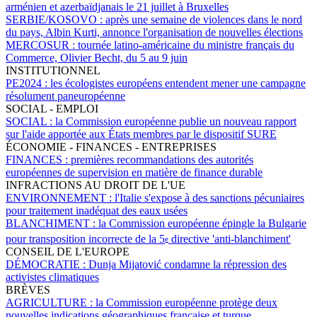
arménien et azerbaïdjanais le 21 juillet à Bruxelles
SERBIE/KOSOVO :
après une semaine de violences dans le nord
du pays, Albin Kurti, annonce l'organisation de nouvelles élections
MERCOSUR :
tournée latino-américaine du ministre français du
Commerce, Olivier Becht, du 5 au 9 juin
INSTITUTIONNEL
PE2024 :
les écologistes européens entendent mener une campagne
résolument paneuropéenne
SOCIAL - EMPLOI
SOCIAL :
la Commission européenne publie un nouveau rapport
sur l'aide apportée aux États membres par le dispositif SURE
ÉCONOMIE - FINANCES - ENTREPRISES
FINANCES :
premières recommandations des autorités
européennes de supervision en matière de finance durable
INFRACTIONS AU DROIT DE L'UE
ENVIRONNEMENT :
l'Italie s'expose à des sanctions pécuniaires
pour traitement inadéquat des eaux usées
BLANCHIMENT :
la Commission européenne épingle la Bulgarie
pour transposition incorrecte de la 5
directive 'anti-blanchiment'
e
CONSEIL DE L'EUROPE
DÉMOCRATIE :
Dunja Mijatović condamne la répression des
activistes climatiques
BRÈVES
AGRICULTURE :
la Commission européenne protège deux
nouvelles indications géographiques française et turque