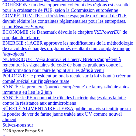
COHÉSION :
un développement cohérent des régions est essentiel
pour la croissance de l'UE, selon la Commission européenne
COMPÉTITIVITÉ :
la Présidence espagnole du Conseil de l'UE
devrait réduire les contraintes réglementaires pour les entreprises,
selon
BusinessEurope
ÉCONOMIE :
le Danemark dévoile le chapitre '
REPowerEU
' de
son plan de relance
ÉNERGIE :
l'ACER approuve les modifications de la méthodologie
de calcul des échanges programmés résultant d'un couplage unique
‘day-ahead’
NUMÉRIQUE :
Věra Jourová et Thierry Breton s'apprêtent à
rencontrer les signataires du code de bonnes pratiques contre la
désinformation pour faire le point sur les défis à venir
POLOGNE :
le président polonais recule sur la loi visant à créer un
comité spécial sur l'ingérence russe
SANTÉ :
la première ‘journée européenne’ de la myasthénie auto-
immune a eu lieu le 2 juin
SANTÉ :
le PE reconnaît le rôle des bactériophages dans la lutte
contre la résistance aux antimicrobiens
SÛRETÉ ALIMENTAIRE :
l'EFSA publie un avis scientifique sur
la poudre de ver de farine jaune traitée aux UV comme nouvel
aliment
Suivez-nous sur
2026 Agence Europe S.A.