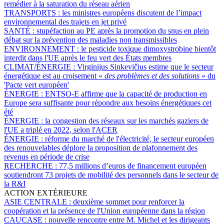
remédier à la saturation du réseau aérien
TRANSPORTS :
les ministres européens discutent de l’impact
environnemental des trajets en jet privé
SANTÉ :
stupéfaction au PE après la promotion du snus en plein
débat sur la prévention des maladies non transmissibles
ENVIRONNEMENT :
le pesticide toxique dimoxystrobine bientôt
interdit dans l'UE après le feu vert des États membres
CLIMAT/ÉNERGIE :
Virginijus Sinkevičius estime que le secteur
énergétique est au croisement «
des problèmes et des solutions
» du
'Pacte vert européen'
ÉNERGIE :
ENTSO-E affirme que la capacité de production en
Europe sera suffisante pour répondre aux besoins énergétiques cet
été
ÉNERGIE :
la congestion des réseaux sur les marchés gaziers de
l'UE a triplé en 2022, selon l'ACER
ÉNERGIE :
réforme du marché de l'électricité, le secteur européen
des renouvelables déplore la proposition de plafonnement des
revenus en période de crise
RECHERCHE :
77,5 millions d’euros de financement européen
soutiendront 73 projets de mobilité des personnels dans le secteur de
la R&I
ACTION EXTÉRIEURE
ASIE CENTRALE :
deuxième sommet pour renforcer la
coopération et la présence de l'Union européenne dans la région
CAUCASE :
nouvelle rencontre entre M. Michel et les dirigeants