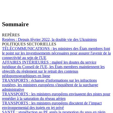
Sommaire
REPÈRES
Repères :
Depuis février 2022, la double vie des Ukrainiens
POLITIQUES SECTORIELLES
TÉLÉCOMMUNICATIONS :
les ministres des États membres font
le point sur les investissements nécessaires pour assurer l'avenir de la
connectivité au sein de l'UE
AFFAIRES INTÉRIEURES :
malgré les doutes du service
juridique du Conseil de l'UE, les États membres maintiennent les
objectifs du règlement sur le retrait des contenus
pédopornographiques en ligne
TRANSPORTS :
échange d'informations sur les infractions
routières, les ministres européens s'inquiètent de la surcharge
administrative
TRANSPORTS :
les ministres européens envisagent des pistes pour
remédier à la saturation du réseau aérien
TRANSPORTS :
les ministres européens discutent de l’impact
environnemental des trajets en jet privé
SANTÉ :
stupéfaction au PE après la promotion du snus en plein