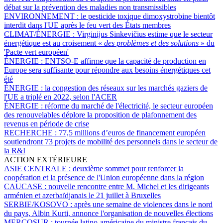
débat sur la prévention des maladies non transmissibles
ENVIRONNEMENT :
le pesticide toxique dimoxystrobine bientôt
interdit dans l'UE après le feu vert des États membres
CLIMAT/ÉNERGIE :
Virginijus Sinkevičius estime que le secteur
énergétique est au croisement «
des problèmes et des solutions
» du
'Pacte vert européen'
ÉNERGIE :
ENTSO-E affirme que la capacité de production en
Europe sera suffisante pour répondre aux besoins énergétiques cet
été
ÉNERGIE :
la congestion des réseaux sur les marchés gaziers de
l'UE a triplé en 2022, selon l'ACER
ÉNERGIE :
réforme du marché de l'électricité, le secteur européen
des renouvelables déplore la proposition de plafonnement des
revenus en période de crise
RECHERCHE :
77,5 millions d’euros de financement européen
soutiendront 73 projets de mobilité des personnels dans le secteur de
la R&I
ACTION EXTÉRIEURE
ASIE CENTRALE :
deuxième sommet pour renforcer la
coopération et la présence de l'Union européenne dans la région
CAUCASE :
nouvelle rencontre entre M. Michel et les dirigeants
arménien et azerbaïdjanais le 21 juillet à Bruxelles
SERBIE/KOSOVO :
après une semaine de violences dans le nord
du pays, Albin Kurti, annonce l'organisation de nouvelles élections
MERCOSUR :
tournée latino-américaine du ministre français du