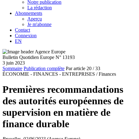
Notre publication
La rédaction
Abonnements
Aperçu
Je m'abonne
Contact
Connexion
EN
Bulletin Quotidien Europe N° 13193
3 juin 2023
Sommaire
Publication complète
Par article
20
/ 33
ÉCONOMIE - FINANCES - ENTREPRISES /
Finances
Premières recommandations
des autorités européennes de
supervision en matière de
finance durable
Bruxelles, 02/06/2023 (Agence Europe)