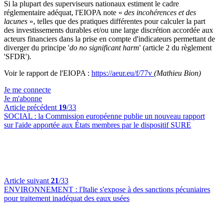
Si la plupart des superviseurs nationaux estiment le cadre
réglementaire adéquat, l'EIOPA note «
des incohérences et des
lacunes
», telles que des pratiques différentes pour calculer la part
des investissements durables et/ou une large discrétion accordée aux
acteurs financiers dans la prise en compte d'indicateurs permettant de
diverger du principe '
do no significant harm
' (article 2 du règlement
'SFDR').
Voir le rapport de l'EIOPA :
https://aeur.eu/f/77v
(Mathieu Bion)
Je me connecte
Je m'abonne
Article précédent
19
/33
SOCIAL :
la Commission européenne publie un nouveau rapport
sur l'aide apportée aux États membres par le dispositif SURE
Article suivant
21
/33
ENVIRONNEMENT :
l'Italie s'expose à des sanctions pécuniaires
pour traitement inadéquat des eaux usées