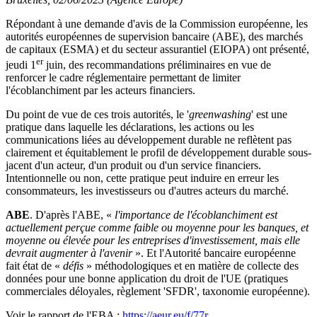
Répondant à une demande d'avis de la Commission européenne, les
autorités européennes de supervision bancaire (ABE), des marchés
de capitaux (ESMA) et du secteur assurantiel (EIOPA) ont présenté,
er
jeudi 1
juin, des recommandations préliminaires en vue de
renforcer le cadre réglementaire permettant de limiter
l'écoblanchiment par les acteurs financiers.
Du point de vue de ces trois autorités, le '
greenwashing
' est une
pratique dans laquelle les déclarations, les actions ou les
communications liées au développement durable ne reflètent pas
clairement et équitablement le profil de développement durable sous-
jacent d'un acteur, d'un produit ou d'un service financiers.
Intentionnelle ou non, cette pratique peut induire en erreur les
consommateurs, les investisseurs ou d'autres acteurs du marché.
ABE
. D'après l'ABE, «
l'importance de l'écoblanchiment est
actuellement perçue comme faible ou moyenne pour les banques, et
moyenne ou élevée pour les entreprises d'investissement, mais elle
devrait augmenter à l'avenir
». Et l'Autorité bancaire européenne
fait état de «
défis
» méthodologiques et en matière de collecte des
données pour une bonne application du droit de l'UE (pratiques
commerciales déloyales, règlement 'SFDR', taxonomie européenne).
Voir le rapport de l'EBA :
https://aeur.eu/f/77r