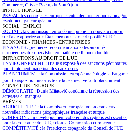
Commerce, Olivier Becht, du 5 au 9 juin
INSTITUTIONNEL
PE2024 :
les écologistes européens entendent mener une campagne
résolument paneuropéenne
SOCIAL - EMPLOI
SOCIAL :
la Commission européenne publie un nouveau rapport
sur l'aide apportée aux États membres par le dispositif SURE
ÉCONOMIE - FINANCES - ENTREPRISES
FINANCES :
premières recommandations des autorités
européennes de supervision en matière de finance durable
INFRACTIONS AU DROIT DE L'UE
ENVIRONNEMENT :
l'Italie s'expose à des sanctions pécuniaires
pour traitement inadéquat des eaux usées
BLANCHIMENT :
la Commission européenne épingle la Bulgarie
pour transposition incorrecte de la 5
directive 'anti-blanchiment'
e
CONSEIL DE L'EUROPE
DÉMOCRATIE :
Dunja Mijatović condamne la répression des
activistes climatiques
BRÈVES
AGRICULTURE :
la Commission européenne protège deux
nouvelles indications géographiques française et turque
COHÉSION :
un développement cohérent des régions est essentiel
pour la croissance de l'UE, selon la Commission européenne
COMPÉTITIVITÉ :
la Présidence espagnole du Conseil de l'UE