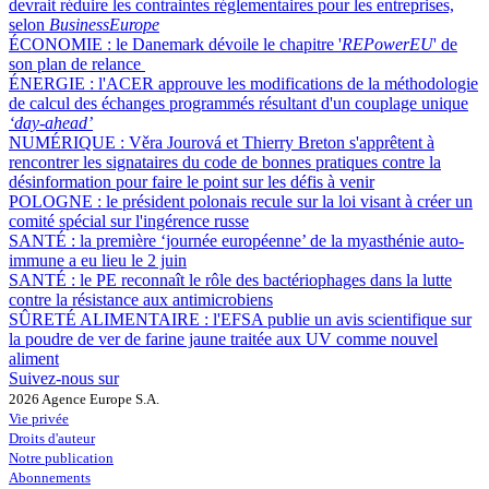
devrait réduire les contraintes réglementaires pour les entreprises,
selon
BusinessEurope
ÉCONOMIE :
le Danemark dévoile le chapitre '
REPowerEU
' de
son plan de relance
ÉNERGIE :
l'ACER approuve les modifications de la méthodologie
de calcul des échanges programmés résultant d'un couplage unique
‘day-ahead’
NUMÉRIQUE :
Věra Jourová et Thierry Breton s'apprêtent à
rencontrer les signataires du code de bonnes pratiques contre la
désinformation pour faire le point sur les défis à venir
POLOGNE :
le président polonais recule sur la loi visant à créer un
comité spécial sur l'ingérence russe
SANTÉ :
la première ‘journée européenne’ de la myasthénie auto-
immune a eu lieu le 2 juin
SANTÉ :
le PE reconnaît le rôle des bactériophages dans la lutte
contre la résistance aux antimicrobiens
SÛRETÉ ALIMENTAIRE :
l'EFSA publie un avis scientifique sur
la poudre de ver de farine jaune traitée aux UV comme nouvel
aliment
Suivez-nous sur
2026 Agence Europe S.A.
Vie privée
Droits d'auteur
Notre publication
Abonnements