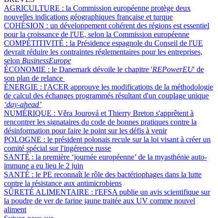
AGRICULTURE :
la Commission européenne protège deux
nouvelles indications géographiques française et turque
COHÉSION :
un développement cohérent des régions est essentiel
pour la croissance de l'UE, selon la Commission européenne
COMPÉTITIVITÉ :
la Présidence espagnole du Conseil de l'UE
devrait réduire les contraintes réglementaires pour les entreprises,
selon
BusinessEurope
ÉCONOMIE :
le Danemark dévoile le chapitre '
REPowerEU
' de
son plan de relance
ÉNERGIE :
l'ACER approuve les modifications de la méthodologie
de calcul des échanges programmés résultant d'un couplage unique
‘day-ahead’
NUMÉRIQUE :
Věra Jourová et Thierry Breton s'apprêtent à
rencontrer les signataires du code de bonnes pratiques contre la
désinformation pour faire le point sur les défis à venir
POLOGNE :
le président polonais recule sur la loi visant à créer un
comité spécial sur l'ingérence russe
SANTÉ :
la première ‘journée européenne’ de la myasthénie auto-
immune a eu lieu le 2 juin
SANTÉ :
le PE reconnaît le rôle des bactériophages dans la lutte
contre la résistance aux antimicrobiens
SÛRETÉ ALIMENTAIRE :
l'EFSA publie un avis scientifique sur
la poudre de ver de farine jaune traitée aux UV comme nouvel
aliment