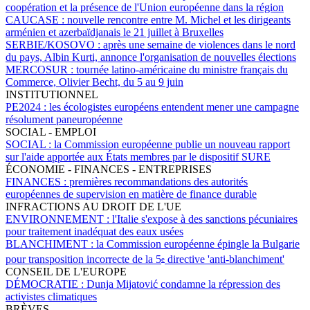
coopération et la présence de l'Union européenne dans la région
CAUCASE :
nouvelle rencontre entre M. Michel et les dirigeants
arménien et azerbaïdjanais le 21 juillet à Bruxelles
SERBIE/KOSOVO :
après une semaine de violences dans le nord
du pays, Albin Kurti, annonce l'organisation de nouvelles élections
MERCOSUR :
tournée latino-américaine du ministre français du
Commerce, Olivier Becht, du 5 au 9 juin
INSTITUTIONNEL
PE2024 :
les écologistes européens entendent mener une campagne
résolument paneuropéenne
SOCIAL - EMPLOI
SOCIAL :
la Commission européenne publie un nouveau rapport
sur l'aide apportée aux États membres par le dispositif SURE
ÉCONOMIE - FINANCES - ENTREPRISES
FINANCES :
premières recommandations des autorités
européennes de supervision en matière de finance durable
INFRACTIONS AU DROIT DE L'UE
ENVIRONNEMENT :
l'Italie s'expose à des sanctions pécuniaires
pour traitement inadéquat des eaux usées
BLANCHIMENT :
la Commission européenne épingle la Bulgarie
pour transposition incorrecte de la 5
directive 'anti-blanchiment'
e
CONSEIL DE L'EUROPE
DÉMOCRATIE :
Dunja Mijatović condamne la répression des
activistes climatiques
BRÈVES