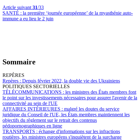
Article suivant
31
/33
SANTÉ :
la première ‘journée européenne’ de la myasthénie auto-
immune a eu lieu le 2 juin
Sommaire
REPÈRES
Repères :
Depuis février 2022, la double vie des Ukrainiens
POLITIQUES SECTORIELLES
TÉLÉCOMMUNICATIONS :
les ministres des États membres font
le point sur les investissements nécessaires pour assurer l'avenir de la
connectivité au sein de l'UE
AFFAIRES INTÉRIEURES :
malgré les doutes du service
juridique du Conseil de l'UE, les États membres maintiennent les
objectifs du règlement sur le retrait des contenus
pédopornographiques en ligne
TRANSPORTS :
échange d'informations sur les infractions
routières, les ministres européens s'inquiètent de la surcharge