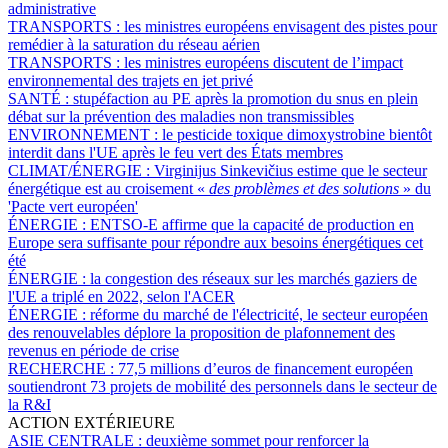
administrative
TRANSPORTS :
les ministres européens envisagent des pistes pour
remédier à la saturation du réseau aérien
TRANSPORTS :
les ministres européens discutent de l’impact
environnemental des trajets en jet privé
SANTÉ :
stupéfaction au PE après la promotion du snus en plein
débat sur la prévention des maladies non transmissibles
ENVIRONNEMENT :
le pesticide toxique dimoxystrobine bientôt
interdit dans l'UE après le feu vert des États membres
CLIMAT/ÉNERGIE :
Virginijus Sinkevičius estime que le secteur
énergétique est au croisement «
des problèmes et des solutions
» du
'Pacte vert européen'
ÉNERGIE :
ENTSO-E affirme que la capacité de production en
Europe sera suffisante pour répondre aux besoins énergétiques cet
été
ÉNERGIE :
la congestion des réseaux sur les marchés gaziers de
l'UE a triplé en 2022, selon l'ACER
ÉNERGIE :
réforme du marché de l'électricité, le secteur européen
des renouvelables déplore la proposition de plafonnement des
revenus en période de crise
RECHERCHE :
77,5 millions d’euros de financement européen
soutiendront 73 projets de mobilité des personnels dans le secteur de
la R&I
ACTION EXTÉRIEURE
ASIE CENTRALE :
deuxième sommet pour renforcer la